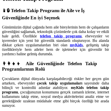
📱🔒
Telefon Takip Programı ile Aile ve İş
Güvenliğinde En iyi Seçenek
Günümüzün dijital çağında hem aile bireylerinin hem de çalışanların
güvenliğini sağlamak, teknolojik çözümlerle çok daha kolay ve etkili
hale geldi. Özellikle
telefon takip programı
, ebeveynler ve
işverenler için yeni bir güvenlik standardı oluşturuyor. Bu alanda
dikkat çeken uygulamalardan biri olan
myKids
, gelişmiş takip
özellikleriyle hem aileler hem de işletmeler için güvenilir bir
yardımcı haline gelmiş durumda.
👨‍👩‍👧‍👦 Aile Güvenliğinde Telefon Takip
Programlarının Rolü
Çocukların dijital dünyada karşılaşabileceği riskler her geçen gün
artarken, ebeveynler
çocuk takip uygulamaları
sayesinde daha
bilinçli ve kontrollü adımlar atabiliyor.
myKids telefon takip
programı
, çocuğunuzun konumunu gerçek zamanlı izleme, internet
kullanımını takip etme, sosyal medya aktivitelerini analiz etme ve
gerektiğinde uzaktan müdahale etme gibi birçok özelliği bir arada
sunuyor.