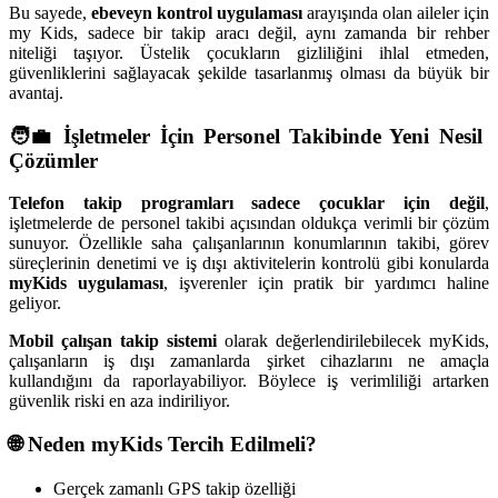
Bu sayede,
ebeveyn kontrol uygulaması
arayışında olan aileler için
my Kids, sadece bir takip aracı değil, aynı zamanda bir rehber
niteliği taşıyor. Üstelik çocukların gizliliğini ihlal etmeden,
güvenliklerini sağlayacak şekilde tasarlanmış olması da büyük bir
avantaj.
🧑‍💼 İşletmeler İçin Personel Takibinde Yeni Nesil
Çözümler
Telefon takip programları sadece çocuklar için değil
,
işletmelerde de personel takibi açısından oldukça verimli bir çözüm
sunuyor. Özellikle saha çalışanlarının konumlarının takibi, görev
süreçlerinin denetimi ve iş dışı aktivitelerin kontrolü gibi konularda
myKids uygulaması
, işverenler için pratik bir yardımcı haline
geliyor.
Mobil çalışan takip sistemi
olarak değerlendirilebilecek myKids,
çalışanların iş dışı zamanlarda şirket cihazlarını ne amaçla
kullandığını da raporlayabiliyor. Böylece iş verimliliği artarken
güvenlik riski en aza indiriliyor.
🌐 Neden myKids Tercih Edilmeli?
Gerçek zamanlı GPS takip özelliği