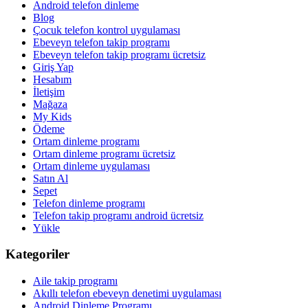
Android telefon dinleme
Blog
Çocuk telefon kontrol uygulaması
Ebeveyn telefon takip programı
Ebeveyn telefon takip programı ücretsiz
Giriş Yap
Hesabım
İletişim
Mağaza
My Kids
Ödeme
Ortam dinleme programı
Ortam dinleme programı ücretsiz
Ortam dinleme uygulaması
Satın Al
Sepet
Telefon dinleme programı
Telefon takip programı android ücretsiz
Yükle
Kategoriler
Aile takip programı
Akıllı telefon ebeveyn denetimi uygulaması
Android Dinleme Programı