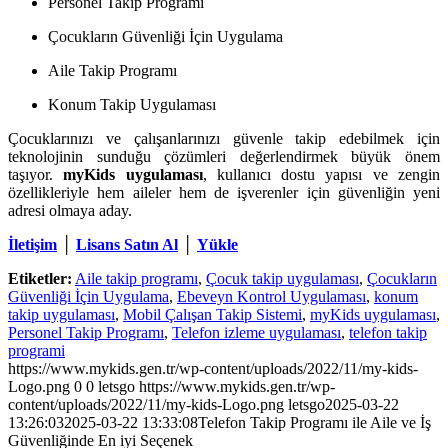
Personel Takip Programı
Çocukların Güvenliği İçin Uygulama
Aile Takip Programı
Konum Takip Uygulaması
Çocuklarınızı ve çalışanlarınızı güvenle takip edebilmek için
teknolojinin sunduğu çözümleri değerlendirmek büyük önem
taşıyor.
myKids uygulaması
, kullanıcı dostu yapısı ve zengin
özellikleriyle hem aileler hem de işverenler için güvenliğin yeni
adresi olmaya aday.
İletişim
│
Lisans Satın Al
│
Yükle
Etiketler:
Aile takip programı
,
Çocuk takip uygulaması
,
Çocukların
Güvenliği İçin Uygulama
,
Ebeveyn Kontrol Uygulaması
,
konum
takip uygulaması
,
Mobil Çalışan Takip Sistemi
,
myKids uygulaması
,
Personel Takip Programı
,
Telefon izleme uygulaması
,
telefon takip
programi
https://www.mykids.gen.tr/wp-content/uploads/2022/11/my-kids-
Logo.png
0
0
letsgo
https://www.mykids.gen.tr/wp-
content/uploads/2022/11/my-kids-Logo.png
letsgo
2025-03-22
13:26:03
2025-03-22 13:33:08
Telefon Takip Programı ile Aile ve İş
Güvenliğinde En iyi Seçenek