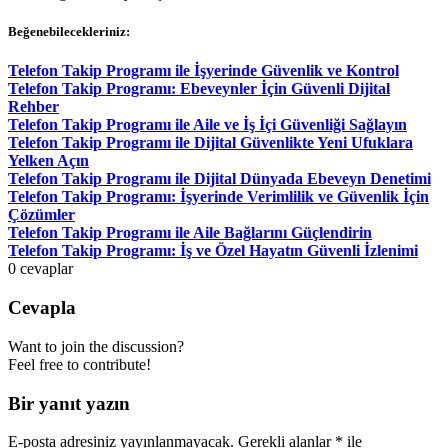
Beğenebilecekleriniz:
Telefon Takip Programı ile İşyerinde Güvenlik ve Kontrol
Telefon Takip Programı: Ebeveynler İçin Güvenli Dijital
Rehber
Telefon Takip Programı ile Aile ve İş İçi Güvenliği Sağlayın
Telefon Takip Programı ile Dijital Güvenlikte Yeni Ufuklara
Yelken Açın
Telefon Takip Programı ile Dijital Dünyada Ebeveyn Denetimi
Telefon Takip Programı: İşyerinde Verimlilik ve Güvenlik İçin
Çözümler
Telefon Takip Programı ile Aile Bağlarını Güçlendirin
Telefon Takip Programı: İş ve Özel Hayatın Güvenli İzlenimi
0
cevaplar
Cevapla
Want to join the discussion?
Feel free to contribute!
Bir yanıt yazın
E-posta adresiniz yayınlanmayacak.
Gerekli alanlar
*
ile