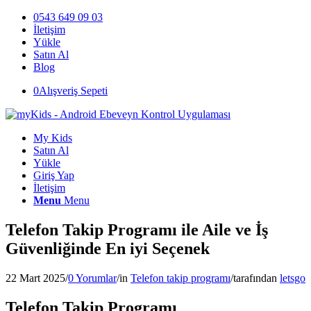
0543 649 09 03
İletişim
Yükle
Satın Al
Blog
0
Alışveriş Sepeti
My Kids
Satın Al
Yükle
Giriş Yap
İletişim
Menu
Menu
Telefon Takip Programı ile Aile ve İş
Güvenliğinde En iyi Seçenek
22 Mart 2025
/
0 Yorumlar
/
in
Telefon takip programı
/
tarafından
letsgo
Telefon Takip Programı