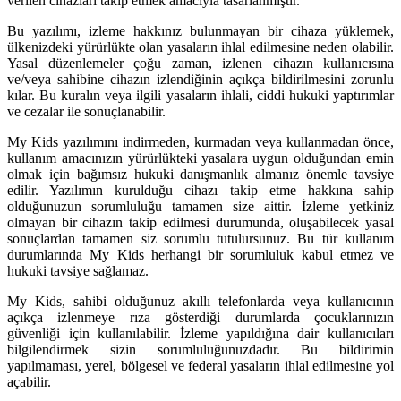
verilen cihazları takip etmek amacıyla tasarlanmıştır.
Bu yazılımı, izleme hakkınız bulunmayan bir cihaza yüklemek,
ülkenizdeki yürürlükte olan yasaların ihlal edilmesine neden olabilir.
Yasal düzenlemeler çoğu zaman, izlenen cihazın kullanıcısına
ve/veya sahibine cihazın izlendiğinin açıkça bildirilmesini zorunlu
kılar. Bu kuralın veya ilgili yasaların ihlali, ciddi hukuki yaptırımlar
ve cezalar ile sonuçlanabilir.
My Kids yazılımını indirmeden, kurmadan veya kullanmadan önce,
kullanım amacınızın yürürlükteki yasalara uygun olduğundan emin
olmak için bağımsız hukuki danışmanlık almanız önemle tavsiye
edilir. Yazılımın kurulduğu cihazı takip etme hakkına sahip
olduğunuzun sorumluluğu tamamen size aittir. İzleme yetkiniz
olmayan bir cihazın takip edilmesi durumunda, oluşabilecek yasal
sonuçlardan tamamen siz sorumlu tutulursunuz. Bu tür kullanım
durumlarında My Kids herhangi bir sorumluluk kabul etmez ve
hukuki tavsiye sağlamaz.
My Kids, sahibi olduğunuz akıllı telefonlarda veya kullanıcının
açıkça izlenmeye rıza gösterdiği durumlarda çocuklarınızın
güvenliği için kullanılabilir. İzleme yapıldığına dair kullanıcıları
bilgilendirmek sizin sorumluluğunuzdadır. Bu bildirimin
yapılmaması, yerel, bölgesel ve federal yasaların ihlal edilmesine yol
açabilir.