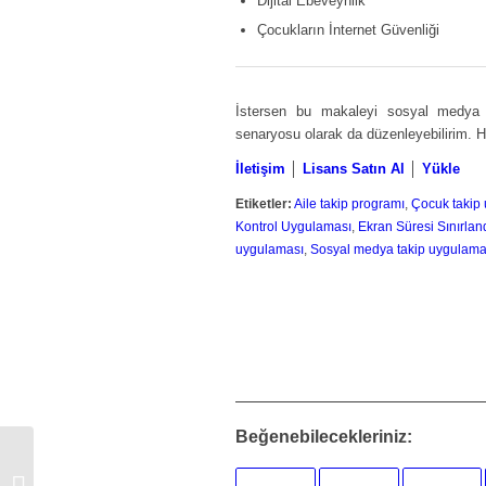
Dijital Ebeveynlik
Çocukların İnternet Güvenliği
İstersen bu makaleyi sosyal medya gö
senaryosu olarak da düzenleyebilirim. 
İletişim
│
Lisans Satın Al
│
Yükle
Etiketler:
Aile takip programı
,
Çocuk takip
Kontrol Uygulaması
,
Ekran Süresi Sınırlan
uygulaması
,
Sosyal medya takip uygulama
Beğenebilecekleriniz:
Telefon Takip Programı ile Ebeveyn