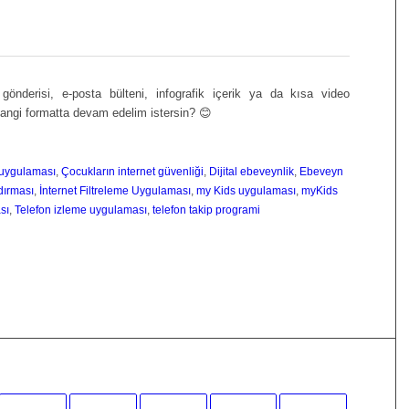
nderisi, e-posta bülteni, infografik içerik ya da kısa video
Hangi formatta devam edelim istersin? 😊
 uygulaması
,
Çocukların internet güvenliği
,
Dijital ebeveynlik
,
Ebeveyn
dırması
,
İnternet Filtreleme Uygulaması
,
my Kids uygulaması
,
myKids
sı
,
Telefon izleme uygulaması
,
telefon takip programi