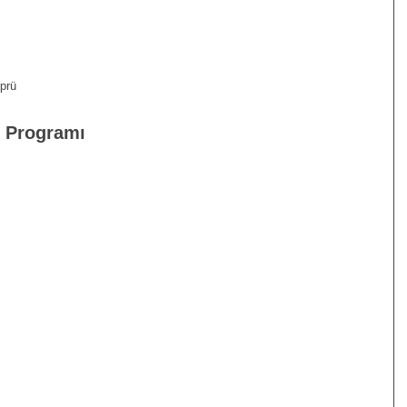
öprü
p Programı