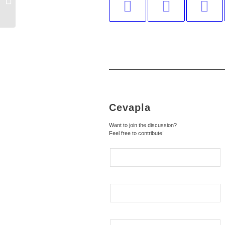
Denetiminde Güvenlik Yöntemleri
Cevapla
Want to join the discussion?
Feel free to contribute!