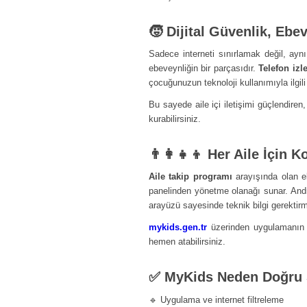
🧒 Dijital Güvenlik, Ebe
Sadece interneti sınırlamak değil, aynı
ebeveynliğin bir parçasıdır.
Telefon iz
çocuğunuzun teknoloji kullanımıyla ilgili 
Bu sayede aile içi iletişimi güçlendiren
kurabilirsiniz.
👨‍👩‍👧‍👦 Her Aile İçin
Aile takip programı
arayışında olan e
panelinden yönetme olanağı sunar. Andr
arayüzü sayesinde teknik bilgi gerektirm
mykids.gen.tr
üzerinden uygulamanın t
hemen atabilirsiniz.
✅ MyKids Neden Doğru
🔹 Uygulama ve internet filtreleme