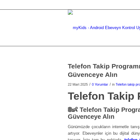
Telefon Takip Programı
Güvenceye Alın
/
/
22 Mart 2025
0 Yorumlar
in
Telefon takip p
Telefon Takip
🌐👶
Telefon Takip Progr
Güvenceye Alın
Günümüzde çocukların internetle tanışm
artıyor. Ebeveynler için bu dijital d
taşıyor. İşte tam bu noktada,
telefon