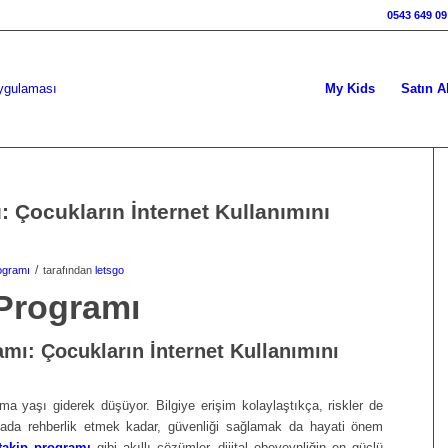
0543 649 09
My Kids
Satın A
: Çocukların İnternet Kullanımını
/
rogramı
tarafından
letsgo
 Programı
amı: Çocukların İnternet Kullanımını
a yaşı giderek düşüyor. Bilgiye erişim kolaylaştıkça, riskler de
ünyada rehberlik etmek kadar, güvenliği sağlamak da hayati önem
 takip programı
gibi akıllı çözümler, dijital ebeveynliğin en güçlü