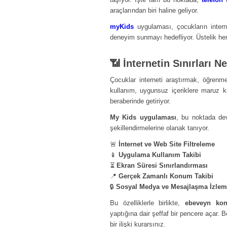
araçlarından biri haline geliyor.
myKids
uygulaması, çocukların internet
deneyim sunmayı hedefliyor. Üstelik hem
📶 İnternetin Sınırları 
Çocuklar interneti araştırmak, öğrenm
kullanım, uygunsuz içeriklere maruz ka
beraberinde getiriyor.
My Kids uygulaması
, bu noktada dev
şekillendirmelerine olanak tanıyor.
🚨
İnternet ve Web Site Filtreleme
📱
Uygulama Kullanım Takibi
⏳
Ekran Süresi Sınırlandırması
📍
Gerçek Zamanlı Konum Takibi
🔒
Sosyal Medya ve Mesajlaşma İzle
Bu özelliklerle birlikte,
ebeveyn kon
yaptığına dair şeffaf bir pencere açar. 
bir ilişki kurarsınız.