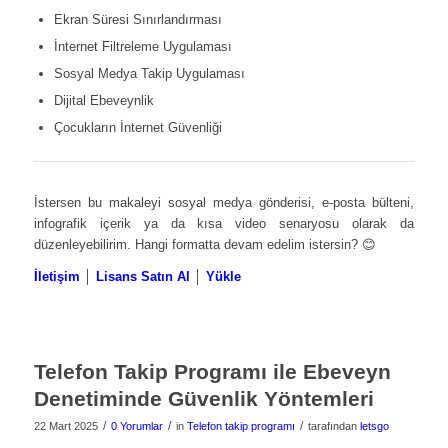
Ekran Süresi Sınırlandırması
İnternet Filtreleme Uygulaması
Sosyal Medya Takip Uygulaması
Dijital Ebeveynlik
Çocukların İnternet Güvenliği
İstersen bu makaleyi sosyal medya gönderisi, e-posta bülteni,
infografik içerik ya da kısa video senaryosu olarak da
düzenleyebilirim. Hangi formatta devam edelim istersin? 😊
İletişim
│
Lisans Satın Al
│
Yükle
Telefon Takip Programı ile Ebeveyn
Denetiminde Güvenlik Yöntemleri
/
/
/
22 Mart 2025
0 Yorumlar
in
Telefon takip programı
tarafından
letsgo