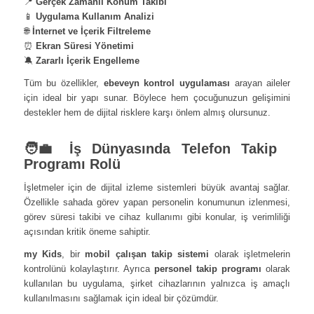
📍
Gerçek Zamanlı Konum Takibi
📱
Uygulama Kullanım Analizi
🌐
İnternet ve İçerik Filtreleme
⏰
Ekran Süresi Yönetimi
🔕
Zararlı İçerik Engelleme
Tüm bu özellikler,
ebeveyn kontrol uygulaması
arayan aileler
için ideal bir yapı sunar. Böylece hem çocuğunuzun gelişimini
destekler hem de dijital risklere karşı önlem almış olursunuz.
🧑‍💼 İş Dünyasında Telefon Takip
Programı Rolü
İşletmeler için de dijital izleme sistemleri büyük avantaj sağlar.
Özellikle sahada görev yapan personelin konumunun izlenmesi,
görev süresi takibi ve cihaz kullanımı gibi konular, iş verimliliği
açısından kritik öneme sahiptir.
my Kids
, bir
mobil çalışan takip sistemi
olarak işletmelerin
kontrolünü kolaylaştırır. Ayrıca
personel takip programı
olarak
kullanılan bu uygulama, şirket cihazlarının yalnızca iş amaçlı
kullanılmasını sağlamak için ideal bir çözümdür.