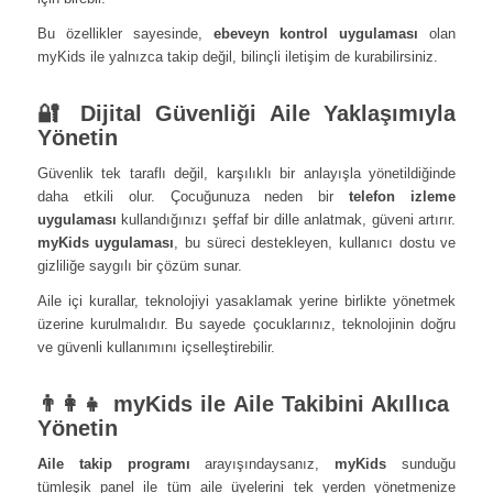
Bu özellikler sayesinde,
ebeveyn kontrol uygulaması
olan
myKids ile yalnızca takip değil, bilinçli iletişim de kurabilirsiniz.
🔐 Dijital Güvenliği Aile Yaklaşımıyla
Yönetin
Güvenlik tek taraflı değil, karşılıklı bir anlayışla yönetildiğinde
daha etkili olur. Çocuğunuza neden bir
telefon izleme
uygulaması
kullandığınızı şeffaf bir dille anlatmak, güveni artırır.
myKids uygulaması
, bu süreci destekleyen, kullanıcı dostu ve
gizliliğe saygılı bir çözüm sunar.
Aile içi kurallar, teknolojiyi yasaklamak yerine birlikte yönetmek
üzerine kurulmalıdır. Bu sayede çocuklarınız, teknolojinin doğru
ve güvenli kullanımını içselleştirebilir.
👨‍👩‍👧 myKids ile Aile Takibini Akıllıca
Yönetin
Aile takip programı
arayışındaysanız,
myKids
sunduğu
tümleşik panel ile tüm aile üyelerini tek yerden yönetmenize