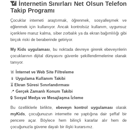
📶 İnternetin Sınırları Net Olsun Telefon
Takip Programı
Çocuklar interneti araştırmak, öğrenmek, sosyalleşmek ve
eğlenmek için kullanıyor. Ancak kontrolsüz kullanım, uygunsuz
içeriklere maruz kalma, siber zorbalık ya da ekran bağımlılığı gibi
birçok riski de beraberinde getiriyor.
My Kids uygulaması
, bu noktada devreye girerek ebeveynlerin
çocuklarının dijital dünyasını güvenle şekillendirmelerine olanak
tanıyor.
🚨
İnternet ve Web Site Filtreleme
📱
Uygulama Kullanım Takibi
⏳
Ekran Süresi Sınırlandırması
📍
Gerçek Zamanlı Konum Takibi
🔒
Sosyal Medya ve Mesajlaşma İzleme
Bu özelliklerle birlikte,
ebeveyn kontrol uygulaması
olarak
myKids
, çocuğunuzun internette ne yaptığına dair şeffaf bir
pencere açar. Böylece hem bilinçli kararlar alır hem de
çocuğunuzla güvene dayalı bir ilişki kurarsınız.