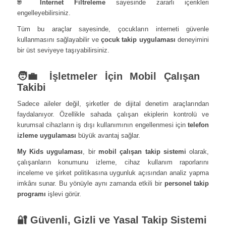
🌐
İnternet Filtreleme
sayesinde zararlı içerikleri
engelleyebilirsiniz.
Tüm bu araçlar sayesinde, çocukların interneti güvenle
kullanmasını sağlayabilir ve
çocuk takip uygulaması
deneyimini
bir üst seviyeye taşıyabilirsiniz.
🧑‍💼 İşletmeler İçin Mobil Çalışan
Takibi
Sadece aileler değil, şirketler de dijital denetim araçlarından
faydalanıyor. Özellikle sahada çalışan ekiplerin kontrolü ve
kurumsal cihazların iş dışı kullanımının engellenmesi için
telefon
izleme uygulaması
büyük avantaj sağlar.
My Kids uygulaması
, bir
mobil çalışan takip sistemi
olarak,
çalışanların konumunu izleme, cihaz kullanım raporlarını
inceleme ve şirket politikasına uygunluk açısından analiz yapma
imkânı sunar. Bu yönüyle aynı zamanda etkili bir
personel takip
programı
işlevi görür.
🔐 Güvenli, Gizli ve Yasal Takip Sistemi