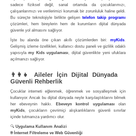
sadece fiziksel değil, sanal ortamda da çocuklarımızı,
çalışanlarımızı ve verilerimizi korumak bir zorunluluk haline geldi.
Bu süreçte teknolojiyle birlikte gelişen
telefon takip programı
çözümleri, hem bireylerin hem de kurumların dijital dünyada
güvenle yol almasını sağlıyor.
İşte bu alanda öne çıkan akıllı çözümlerden biri:
myKids
.
Gelişmiş izleme özellikleri, kullanıcı dostu paneli ve gizlilik odaklı
yapısıyla
my Kids uygulaması
, dijital güvenlikte yeni ufuklara
açılmanızı sağlıyor.
👨‍👩‍👧 Aileler İçin Dijital Dünyada
Güvenli Rehberlik
Çocuklar interneti eğlenmek, öğrenmek ve sosyalleşmek için
kullanıyor. Ancak bu dijital dünyada neyle karşılaştıklarını bilmek
her ebeveynin hakkı.
Ebeveyn kontrol uygulaması
olan
myKids
, çocukların çevrimiçi alışkanlıklarını güvenli sınırlar
içinde tutmanıza yardımcı olur.
🔍
Uygulama Kullanım Analizi
🌐
İnternet Filtreleme ve Web Güvenliği