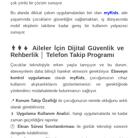
çok yönlü bir çözüm sunuyor.
Bu alanda dikkat çeken uygulamalardan biri olan
myKids
, aile
yaşamında çocukların güvenliğini sağlamaktan, iş dünyasında
mobil ekiplerin takibine kadar geniş bir kullanım yelpazesi
sunuyor.
👨‍👩‍👧 Aileler İçin Dijital Güvenlik ve
Rehberlik │ Telefon Takip Programı
Çocuklar teknolojiyle erken yaşta tanışıyor ve bu durum,
ebeveynlerin daha bilinçli hareket etmesini gerektiriyor.
Ebeveyn
kontrol uygulaması
olarak
myKids
, çocuğunuzun cihaz
kullanım alışkanlıklarını gözlemlemenizi ve gerektiğinde
yönlendirici müdahalelerde bulunmanızı sağlıyor.
📍
Konum Takip Özelliği
ile çocuğunuzun nerede olduğunu anlık
olarak görebilirsiniz.
📱
Uygulama Kullanım Analizi
, hangi uygulamalarda ne kadar
zaman geçirildiğini raporlar.
🕐
Ekran Süresi Sınırlandırması
ile günlük teknoloji süresini
dengede tutabilirsiniz.