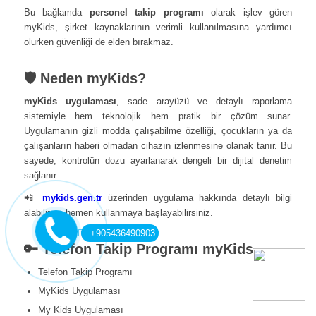
Bu bağlamda
personel takip programı
olarak işlev gören
myKids, şirket kaynaklarının verimli kullanılmasına yardımcı
olurken güvenliği de elden bırakmaz.
🛡️ Neden myKids?
myKids uygulaması
, sade arayüzü ve detaylı raporlama
sistemiyle hem teknolojik hem pratik bir çözüm sunar.
Uygulamanın gizli modda çalışabilme özelliği, çocukların ya da
çalışanların haberi olmadan cihazın izlenmesine olanak tanır. Bu
sayede, kontrolün dozu ayarlanarak dengeli bir dijital denetim
sağlanır.
📲
mykids.gen.tr
üzerinden uygulama hakkında detaylı bilgi
alabilir ve hemen kullanmaya başlayabilirsiniz.
+905436490903
🔑 Telefon Takip Programı myKids
Telefon Takip Programı
MyKids Uygulaması
My Kids Uygulaması