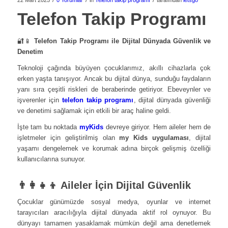
22 Mart 2025
0 Yorumlar
in
Telefon takip programı
tarafından
letsgo
Telefon Takip Programı
🔐📱
Telefon Takip Programı ile Dijital Dünyada Güvenlik ve
Denetim
Teknoloji çağında büyüyen çocuklarımız, akıllı cihazlarla çok
erken yaşta tanışıyor. Ancak bu dijital dünya, sunduğu faydaların
yanı sıra çeşitli riskleri de beraberinde getiriyor. Ebeveynler ve
işverenler için
telefon takip programı
, dijital dünyada güvenliği
ve denetimi sağlamak için etkili bir araç haline geldi.
İşte tam bu noktada
myKids
devreye giriyor. Hem aileler hem de
işletmeler için geliştirilmiş olan
my Kids uygulaması
, dijital
yaşamı dengelemek ve korumak adına birçok gelişmiş özelliği
kullanıcılarına sunuyor.
👨‍👩‍👧‍👦 Aileler İçin Dijital Güvenlik
Çocuklar günümüzde sosyal medya, oyunlar ve internet
tarayıcıları aracılığıyla dijital dünyada aktif rol oynuyor. Bu
dünyayı tamamen yasaklamak mümkün değil ama denetlemek