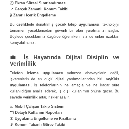
🕐
Ekran Süresi Sınırlandırması
📍
Gerçek Zamanlı Konum Takibi
🔒
Zararlı İçerik Engelleme
Bu özelliklerle donatılmış
çocuk takip uygulaması
, teknolojiyi
tamamen yasaklamadan güvenli bir alan yaratmanızı sağlar.
Böylece çocuklarınız özgürce öğrenirken, siz de onları uzaktan
koruyabilirsiniz.
💼 İş Hayatında Dijital Disiplin ve
Verimlilik
Telefon izleme uygulaması
yalnızca ebeveynlerin değil,
işverenlerin de en güçlü dijital yardımcılarından biri.
myKids
uygulaması
, iş telefonlarının ne amaçla ve ne kadar süre
kullanıldığını analiz ederek, iş dışı kullanımın önüne geçer. Bu
sayede verimlilik artar, riskler azalır.
📈
Mobil Çalışan Takip Sistemi
🗂️
Detaylı Kullanım Raporları
📵
Uygulama Engelleme ve Kısıtlama
📡
Konum Tabanlı Görev Takibi