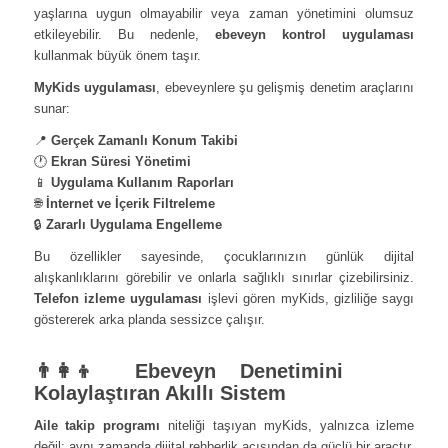
yaşlarına uygun olmayabilir veya zaman yönetimini olumsuz
etkileyebilir. Bu nedenle,
ebeveyn kontrol uygulaması
kullanmak büyük önem taşır.
MyKids uygulaması
, ebeveynlere şu gelişmiş denetim araçlarını
sunar:
📍
Gerçek Zamanlı Konum Takibi
🕐
Ekran Süresi Yönetimi
📱
Uygulama Kullanım Raporları
🌐
İnternet ve İçerik Filtreleme
🔒
Zararlı Uygulama Engelleme
Bu özellikler sayesinde, çocuklarınızın günlük dijital
alışkanlıklarını görebilir ve onlarla sağlıklı sınırlar çizebilirsiniz.
Telefon izleme uygulaması
işlevi gören myKids, gizliliğe saygı
göstererek arka planda sessizce çalışır.
👨‍👩‍👦 Ebeveyn Denetimini
Kolaylaştıran Akıllı Sistem
Aile takip programı
niteliği taşıyan myKids, yalnızca izleme
değil; aynı zamanda dijital rehberlik açısından da güçlü bir araçtır.