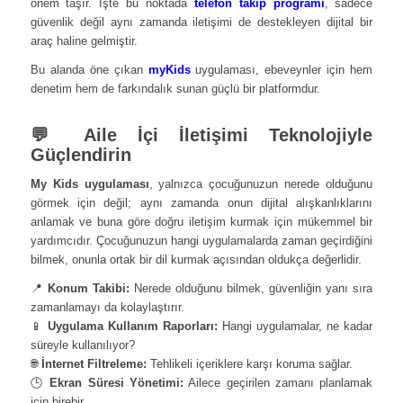
önem taşır. İşte bu noktada
telefon takip programı
, sadece
güvenlik değil aynı zamanda iletişimi de destekleyen dijital bir
araç haline gelmiştir.
Bu alanda öne çıkan
myKids
uygulaması, ebeveynler için hem
denetim hem de farkındalık sunan güçlü bir platformdur.
💬 Aile İçi İletişimi Teknolojiyle
Güçlendirin
My Kids uygulaması
, yalnızca çocuğunuzun nerede olduğunu
görmek için değil; aynı zamanda onun dijital alışkanlıklarını
anlamak ve buna göre doğru iletişim kurmak için mükemmel bir
yardımcıdır. Çocuğunuzun hangi uygulamalarda zaman geçirdiğini
bilmek, onunla ortak bir dil kurmak açısından oldukça değerlidir.
📍
Konum Takibi:
Nerede olduğunu bilmek, güvenliğin yanı sıra
zamanlamayı da kolaylaştırır.
📱
Uygulama Kullanım Raporları:
Hangi uygulamalar, ne kadar
süreyle kullanılıyor?
🌐
İnternet Filtreleme:
Tehlikeli içeriklere karşı koruma sağlar.
🕒
Ekran Süresi Yönetimi:
Ailece geçirilen zamanı planlamak
için birebir.