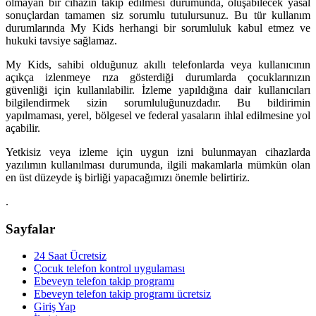
olmayan bir cihazın takip edilmesi durumunda, oluşabilecek yasal
sonuçlardan tamamen siz sorumlu tutulursunuz. Bu tür kullanım
durumlarında My Kids herhangi bir sorumluluk kabul etmez ve
hukuki tavsiye sağlamaz.
My Kids, sahibi olduğunuz akıllı telefonlarda veya kullanıcının
açıkça izlenmeye rıza gösterdiği durumlarda çocuklarınızın
güvenliği için kullanılabilir. İzleme yapıldığına dair kullanıcıları
bilgilendirmek sizin sorumluluğunuzdadır. Bu bildirimin
yapılmaması, yerel, bölgesel ve federal yasaların ihlal edilmesine yol
açabilir.
Yetkisiz veya izleme için uygun izni bulunmayan cihazlarda
yazılımın kullanılması durumunda, ilgili makamlarla mümkün olan
en üst düzeyde iş birliği yapacağımızı önemle belirtiriz.
.
Sayfalar
24 Saat Ücretsiz
Çocuk telefon kontrol uygulaması
Ebeveyn telefon takip programı
Ebeveyn telefon takip programı ücretsiz
Giriş Yap