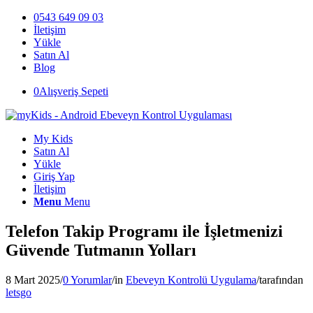
0543 649 09 03
İletişim
Yükle
Satın Al
Blog
0
Alışveriş Sepeti
My Kids
Satın Al
Yükle
Giriş Yap
İletişim
Menu
Menu
Telefon Takip Programı ile İşletmenizi
Güvende Tutmanın Yolları
8 Mart 2025
/
0 Yorumlar
/
in
Ebeveyn Kontrolü Uygulama
/
tarafından
letsgo