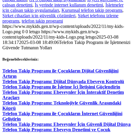
çalışan denetimi
,
İş yerinde internet kullanım denetimi
,
İşletmeler
için çalışan takip uygulamaları
,
Kurumsal telefon takip programı
,
Şirket cihazları için güvenlik çözümleri
,
Şirket telefonu izleme
programı
,
telefon takip programi
https://www.mykids.gen.tr/wp-content/uploads/2022/11/my-kids-
Logo.png
0
0
letsgo
https://www.mykids.gen.tr/wp-
content/uploads/2022/11/my-kids-Logo.png
letsgo
2025-03-08
18:34:17
2025-03-08 18:49:06
Telefon Takip Programı ile İşletmenizi
Güvende Tutmanın Yolları
Beğenebilecekleriniz:
Telefon Takip Programı ile Çocukların Dijital Güvenliğini
Artırın
Telefon Takip Programı: Dijital Dünyada Ebeveyn Kontrolü
Telefon Takip Programı ile İşletme İçi İletişimi Güçlendirin
Telefon Takip Programı: Ebeveynler İçin İnteraktif Denetim
Araçları
Telefon Takip Programı: Teknolojiyle Güvenlik Arasındaki
Köprü
Telefon Takip Programı ile Çocukların İnternet Güvenliğini
Geliştirin
Telefon Takip Programı: Ebeveynler İçin Güvenli Dijital Dünya
Telefon Takip Programı: Ebeveyn Denetimi ve Çocuk