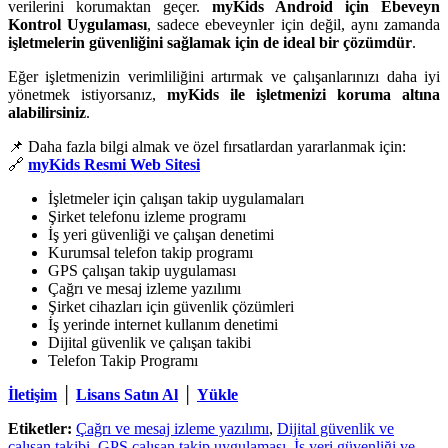
verilerini korumaktan geçer.
myKids Android için Ebeveyn
Kontrol Uygulaması
, sadece ebeveynler için değil, aynı zamanda
işletmelerin güvenliğini sağlamak için de ideal bir çözümdür
.
Eğer işletmenizin verimliliğini artırmak ve çalışanlarınızı daha iyi
yönetmek istiyorsanız,
myKids ile işletmenizi koruma altına
alabilirsiniz
.
📌 Daha fazla bilgi almak ve özel fırsatlardan yararlanmak için:
🔗
myKids Resmi Web Sitesi
İşletmeler için çalışan takip uygulamaları
Şirket telefonu izleme programı
İş yeri güvenliği ve çalışan denetimi
Kurumsal telefon takip programı
GPS çalışan takip uygulaması
Çağrı ve mesaj izleme yazılımı
Şirket cihazları için güvenlik çözümleri
İş yerinde internet kullanım denetimi
Dijital güvenlik ve çalışan takibi
Telefon Takip Programı
İletişim
│
Lisans Satın Al
│
Yükle
Etiketler:
Çağrı ve mesaj izleme yazılımı
,
Dijital güvenlik ve
çalışan takibi
,
GPS çalışan takip uygulaması
,
İş yeri güvenliği ve