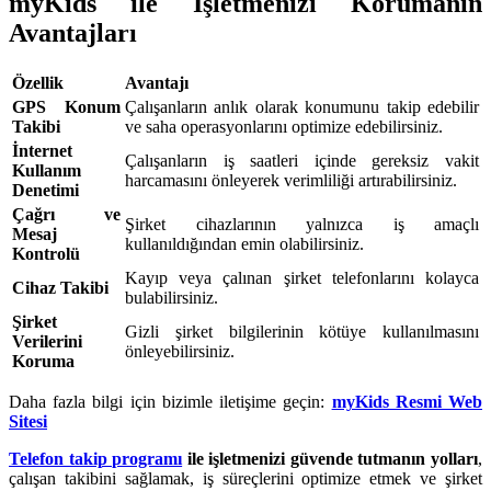
myKids ile İşletmenizi Korumanın
Avantajları
Özellik
Avantajı
GPS Konum
Çalışanların anlık olarak konumunu takip edebilir
Takibi
ve saha operasyonlarını optimize edebilirsiniz.
İnternet
Çalışanların iş saatleri içinde gereksiz vakit
Kullanım
harcamasını önleyerek verimliliği artırabilirsiniz.
Denetimi
Çağrı ve
Şirket cihazlarının yalnızca iş amaçlı
Mesaj
kullanıldığından emin olabilirsiniz.
Kontrolü
Kayıp veya çalınan şirket telefonlarını kolayca
Cihaz Takibi
bulabilirsiniz.
Şirket
Gizli şirket bilgilerinin kötüye kullanılmasını
Verilerini
önleyebilirsiniz.
Koruma
Daha fazla bilgi için bizimle iletişime geçin:
myKids Resmi Web
Sitesi
Telefon takip programı
ile işletmenizi güvende tutmanın yolları
,
çalışan takibini sağlamak, iş süreçlerini optimize etmek ve şirket