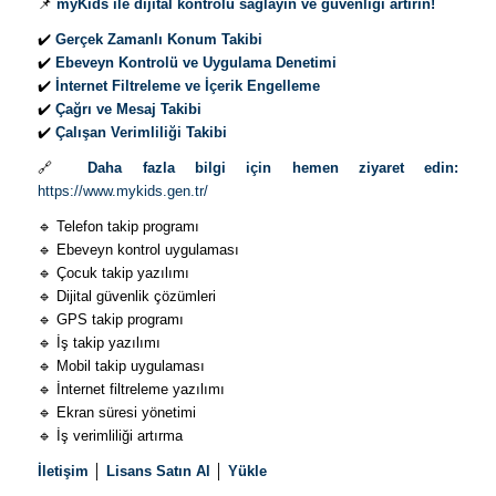
📌
myKids ile dijital kontrolü sağlayın ve güvenliği artırın!
✔️
Gerçek Zamanlı Konum Takibi
✔️
Ebeveyn Kontrolü ve Uygulama Denetimi
✔️
İnternet Filtreleme ve İçerik Engelleme
✔️
Çağrı ve Mesaj Takibi
✔️
Çalışan Verimliliği Takibi
🔗
Daha fazla bilgi için hemen ziyaret edin:
https://www.mykids.gen.tr/
🔹 Telefon takip programı
🔹 Ebeveyn kontrol uygulaması
🔹 Çocuk takip yazılımı
🔹 Dijital güvenlik çözümleri
🔹 GPS takip programı
🔹 İş takip yazılımı
🔹 Mobil takip uygulaması
🔹 İnternet filtreleme yazılımı
🔹 Ekran süresi yönetimi
🔹 İş verimliliği artırma
İletişim
│
Lisans Satın Al
│
Yükle