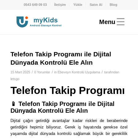
0543 649 09 03
İletişim
Yükle
Satın Al
Blog
Telefon Takip Programı ile Dijital
Dünyada Kontrolü Ele Alın
/
/
/
15 Mart 2025
0 Yorumlar
in
Ebeveyn Kontrolü Uygulama
tarafından
letsgo
Telefon Takip Programı
📱 Telefon Takip Programı ile Dijital
Dünyada Kontrolü Ele Alın
Dijital çağın getirdiği avantajlar kadar riskleri de beraberinde
getirdiğini hepimiz biliyoruz. Gerek iş hayatında gerekse özel
yaşamda dijital dünyada kontrolü sağlamak büyük bir gereklilik