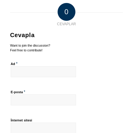
0
CEVAPLAR
Cevapla
Want to join the discussion?
Feel free to contribute!
*
Ad
*
E-posta
İnternet sitesi