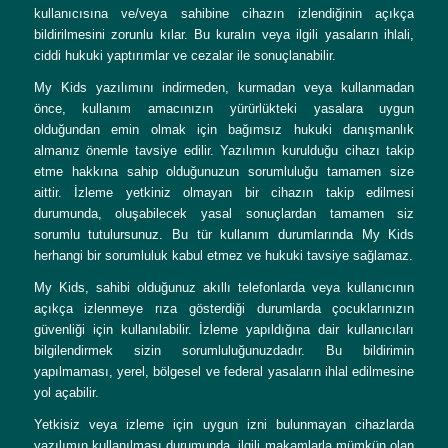
kullanıcısına ve/veya sahibine cihazın izlendiğinin açıkça
bildirilmesini zorunlu kılar. Bu kuralın veya ilgili yasaların ihlali,
ciddi hukuki yaptırımlar ve cezalar ile sonuçlanabilir.
My Kids yazılımını indirmeden, kurmadan veya kullanmadan
önce, kullanım amacınızın yürürlükteki yasalara uygun
olduğundan emin olmak için bağımsız hukuki danışmanlık
almanız önemle tavsiye edilir. Yazılımın kurulduğu cihazı takip
etme hakkına sahip olduğunuzun sorumluluğu tamamen size
aittir. İzleme yetkiniz olmayan bir cihazın takip edilmesi
durumunda, oluşabilecek yasal sonuçlardan tamamen siz
sorumlu tutulursunuz. Bu tür kullanım durumlarında My Kids
herhangi bir sorumluluk kabul etmez ve hukuki tavsiye sağlamaz.
My Kids, sahibi olduğunuz akıllı telefonlarda veya kullanıcının
açıkça izlenmeye rıza gösterdiği durumlarda çocuklarınızın
güvenliği için kullanılabilir. İzleme yapıldığına dair kullanıcıları
bilgilendirmek sizin sorumluluğunuzdadır. Bu bildirimin
yapılmaması, yerel, bölgesel ve federal yasaların ihlal edilmesine
yol açabilir.
Yetkisiz veya izleme için uygun izni bulunmayan cihazlarda
yazılımın kullanılması durumunda, ilgili makamlarla mümkün olan