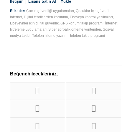
İletişim
│
Lisans Satın Al
│
Yükle
Etiketler:
Çocuk güvenliği uygulamaları
,
Çocuklar için güvenli
internet
,
Dijital tehditlerden korunma
,
Ebeveyn kontrol yazılımları
,
Ebeveynler için dijital güvenlik
,
GPS konum takip programı
,
İnternet
filtreleme uygulamaları
,
Siber zorbalık önleme yöntemleri
,
Sosyal
medya takibi
,
Telefon izleme yazılımı
,
telefon takip programi
Beğenebilecekleriniz: