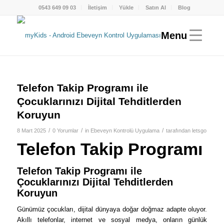
0543 649 09 03
İletişim
Yükle
Satın Al
Blog
Telefon Takip Programı ile
Çocuklarınızı Dijital Tehditlerden
Koruyun
/
/
/
8 Mart 2025
0 Yorumlar
in
Ebeveyn Kontrolü Uygulama
tarafından
letsgo
Telefon Takip Programı
Telefon Takip Programı ile
Çocuklarınızı Dijital Tehditlerden
Koruyun
Günümüz çocukları, dijital dünyaya doğar doğmaz adapte oluyor.
Akıllı telefonlar, internet ve sosyal medya, onların günlük