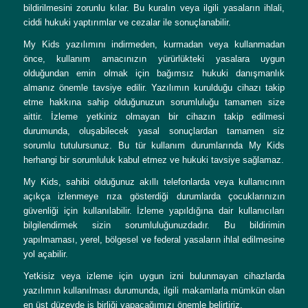
bildirilmesini zorunlu kılar. Bu kuralın veya ilgili yasaların ihlali,
ciddi hukuki yaptırımlar ve cezalar ile sonuçlanabilir.
My Kids yazılımını indirmeden, kurmadan veya kullanmadan
önce, kullanım amacınızın yürürlükteki yasalara uygun
olduğundan emin olmak için bağımsız hukuki danışmanlık
almanız önemle tavsiye edilir. Yazılımın kurulduğu cihazı takip
etme hakkına sahip olduğunuzun sorumluluğu tamamen size
aittir. İzleme yetkiniz olmayan bir cihazın takip edilmesi
durumunda, oluşabilecek yasal sonuçlardan tamamen siz
sorumlu tutulursunuz. Bu tür kullanım durumlarında My Kids
herhangi bir sorumluluk kabul etmez ve hukuki tavsiye sağlamaz.
My Kids, sahibi olduğunuz akıllı telefonlarda veya kullanıcının
açıkça izlenmeye rıza gösterdiği durumlarda çocuklarınızın
güvenliği için kullanılabilir. İzleme yapıldığına dair kullanıcıları
bilgilendirmek sizin sorumluluğunuzdadır. Bu bildirimin
yapılmaması, yerel, bölgesel ve federal yasaların ihlal edilmesine
yol açabilir.
Yetkisiz veya izleme için uygun izni bulunmayan cihazlarda
yazılımın kullanılması durumunda, ilgili makamlarla mümkün olan
en üst düzeyde iş birliği yapacağımızı önemle belirtiriz.