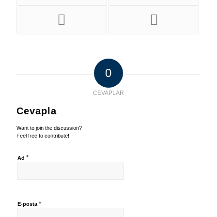
0
CEVAPLAR
Cevapla
Want to join the discussion?
Feel free to contribute!
*
Ad
*
E-posta