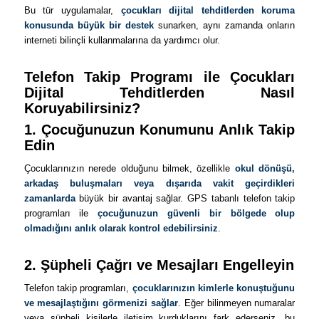
Bu tür uygulamalar,
çocukları dijital tehditlerden koruma
konusunda büyük bir destek
sunarken, aynı zamanda onların
interneti bilinçli kullanmalarına da yardımcı olur.
Telefon Takip Programı ile Çocukları
Dijital Tehditlerden Nasıl
Koruyabilirsiniz?
1. Çocuğunuzun Konumunu Anlık Takip
Edin
Çocuklarınızın nerede olduğunu bilmek, özellikle
okul dönüşü,
arkadaş buluşmaları veya dışarıda vakit geçirdikleri
zamanlarda
büyük bir avantaj sağlar. GPS tabanlı telefon takip
programları ile
çocuğunuzun güvenli bir bölgede olup
olmadığını anlık olarak kontrol edebilirsiniz
.
2. Şüpheli Çağrı ve Mesajları Engelleyin
Telefon takip programları,
çocuklarınızın kimlerle konuştuğunu
ve mesajlaştığını görmenizi sağlar
. Eğer bilinmeyen numaralar
veya şüpheli kişilerle iletişim kurduklarını fark ederseniz, bu