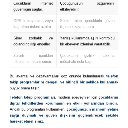
Çocukların internet
Çocuğunuzun özgüvenini
güvenliğini sağlar.
etkileyebilir.
GPS ile kaybolma veya
Sürekli takip, çocuklarla güven
kaçırılma riskini azaltır.
ilişkisini zayıflatabilir.
Siber zorbalık ve
Yanlış kullanımda aşırı kontrolcü
dolandırıcılığı engeller.
bir ebeveyn izlenimi yaratabilir.
Zararlı içerikleri
Çocukların gizlilik hakkına
filtreleme imkanı sunar.
müdahale riski taşır.
Bu avantaj ve dezavantajları göz önünde bulundurarak
telefon
takip programlarını dengeli ve bilinçli bir şekilde kullanmak
büyük önem taşır.
Telefon takip programları
, modern ebeveynler için
çocuklarını
dijital tehditlerden korumanın en etkili yollarından biridir
.
Ancak bu programları kullanırken,
çocuğunuzun mahremiyetine
saygı duymalı ve güven ilişkisini güçlendirecek şekilde
hareket etmelisiniz
.