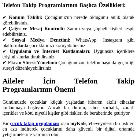
Telefon Takip Programlarının Başlıca Özellikleri:
✔
Konum Takibi:
Çocuğunuzun nerede olduğunu anlık olarak
görebilirsiniz.
✔
Çağrı ve Mesaj Kontrolü:
Zararlı veya şüpheli kişileri tespit
edebilirsiniz.
✔
Sosyal Medya Denetimi:
WhatsApp, Instagram gibi
platformlarda çocuklarınızı koruyabilirsiniz.
✔
Uygulama ve İnternet Kısıtlamaları:
Uygunsuz içeriklere
erişimi sınırlandırabilirsiniz.
✔
Ekran Süresi Yönetimi:
Çocuğunuzun telefon başında geçirdiği
süreyi düzenleyebilirsiniz.
Aileler İçin Telefon Takip
Programlarının Önemi
Günümüzde çocuklar küçük yaşlardan itibaren akıllı cihazlar
kullanmaya başlıyor. Ancak bu durum, siber zorbalık, zararlı
içerikler ve kötü niyetli kişiler gibi riskleri de beraberinde getiriyor.
Bir
çocuk takip uygulaması
olan
myKids
, ebeveynlerin bu riskleri
en aza indirerek çocuklarını daha güvenli bir dijital ortamda
yetiştirmelerine yardımcı olur.