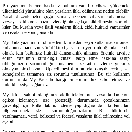
Bu yazılımı, izleme hakkınız bulunmayan bir cihaza yüklemek,
ülkenizdeki yürürlükte olan yasaların ihlal edilmesine neden olabilir.
Yasal düzenlemeler çoğu zaman, izlenen cihazın kullanıcısına
ve/veya sahibine cihazın izlendiğinin açıkça bildirilmesini zorunlu
kılar. Bu kuralın veya ilgili yasaların ihlali, ciddi hukuki yaptırımlar
ve cezalar ile sonuçlanabilir.
My Kids yazılımını indirmeden, kurmadan veya kullanmadan önce,
kullanım amacınızın yürürlükteki yasalara uygun olduğundan emin
olmak için bağımsız hukuki danışmanlık almanız önemle tavsiye
edilir. Yazılımın kurulduğu cihazı takip etme hakkına sahip
olduğunuzun sorumluluğu tamamen size aittir. İzleme yetkiniz
olmayan bir cihazın takip edilmesi durumunda, oluşabilecek yasal
sonuçlardan tamamen siz sorumlu tutulursunuz. Bu tür kullanım
durumlarında My Kids herhangi bir sorumluluk kabul etmez ve
hukuki tavsiye sağlamaz.
My Kids, sahibi olduğunuz akıllı telefonlarda veya kullanıcının
açıkça izlenmeye rıza gösterdiği durumlarda çocuklarınızın
güvenliği için kullanılabilir. İzleme yapıldığına dair kullanıcıları
bilgilendirmek sizin sorumluluğunuzdadır. Bu bildirimin
yapılmaması, yerel, bölgesel ve federal yasaların ihlal edilmesine yol
açabilir.
Yetkisiz veya izleme için uygun izni bulunmayan cihazlarda