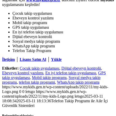
uygulamasını keşfedin!
Çocuk takip uygulaması
Ebeveyn kontrol yazılımı
Mobil takip programı
GPS takip uygulaması
En iyi telefon takip uygulaması
Dijital ebeveyn kontrolü
Sosyal medya takip programı
WhatsApp takip programı
Telefon Takip Programı
İletişim
│
Lisans Satın Al
│
Yükle
Etiketler:
Çocuk takip uygulaması
,
Dijital ebeveyn kontrolü
,
Ebeveyn kontrol yazılımı
,
En iyi telefon takip uygulaması
,
GPS
takip uygulaması
,
Mobil takip programı
,
Sosyal medya takip
programı
,
telefon takip programi
,
WhatsApp takip programı
https://www.mykids.gen.tr/wp-content/uploads/2022/11/my-kids-
Logo.png
0
0
letsgo
https://www.mykids.gen.tr/wp-
content/uploads/2022/11/my-kids-Logo.png
letsgo
2025-03-11
18:08:34
2025-03-11 18:13:36
Telefon Takip Programı ile Aile İçi
Güvenlik Sistemleri
Beğenebilecekleriniz: