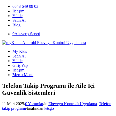
0543 649 09 03
İletişim
Yükle
Satın Al
Blog
0
Alışveriş Sepeti
My Kids
Satın Al
Yükle
Giriş Yap
İletişim
Menu
Menu
Telefon Takip Programı ile Aile İçi
Güvenlik Sistemleri
11 Mart 2025
/
0 Yorumlar
/
in
Ebeveyn Kontrolü Uygulama
,
Telefon
takip programı
/
tarafından
letsgo