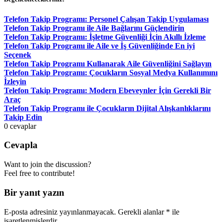
Telefon Takip Programı: Personel Çalışan Takip Uygulaması
Telefon Takip Programı ile Aile Bağlarını Güçlendirin
Telefon Takip Programı: İşletme Güvenliği İçin Akıllı İzleme
Telefon Takip Programı ile Aile ve İş Güvenliğinde En iyi
Seçenek
Telefon Takip Programı Kullanarak Aile Güvenliğini Sağlayın
Telefon Takip Programı: Çocukların Sosyal Medya Kullanımını
İzleyin
Telefon Takip Programı: Modern Ebeveynler İçin Gerekli Bir
Araç
Telefon Takip Programı ile Çocukların Dijital Alışkanlıklarını
Takip Edin
0
cevaplar
Cevapla
Want to join the discussion?
Feel free to contribute!
Bir yanıt yazın
E-posta adresiniz yayınlanmayacak.
Gerekli alanlar
*
ile
işaretlenmişlerdir