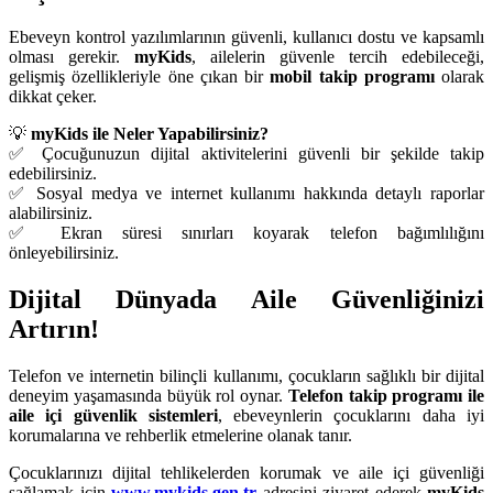
Ebeveyn kontrol yazılımlarının güvenli, kullanıcı dostu ve kapsamlı
olması gerekir.
myKids
, ailelerin güvenle tercih edebileceği,
gelişmiş özellikleriyle öne çıkan bir
mobil takip programı
olarak
dikkat çeker.
💡
myKids ile Neler Yapabilirsiniz?
✅ Çocuğunuzun dijital aktivitelerini güvenli bir şekilde takip
edebilirsiniz.
✅ Sosyal medya ve internet kullanımı hakkında detaylı raporlar
alabilirsiniz.
✅ Ekran süresi sınırları koyarak telefon bağımlılığını
önleyebilirsiniz.
Dijital Dünyada Aile Güvenliğinizi
Artırın!
Telefon ve internetin bilinçli kullanımı, çocukların sağlıklı bir dijital
deneyim yaşamasında büyük rol oynar.
Telefon takip programı ile
aile içi güvenlik sistemleri
, ebeveynlerin çocuklarını daha iyi
korumalarına ve rehberlik etmelerine olanak tanır.
Çocuklarınızı dijital tehlikelerden korumak ve aile içi güvenliği
sağlamak için
www.mykids.gen.tr
adresini ziyaret ederek
myKids