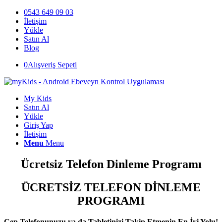
0543 649 09 03
İletişim
Yükle
Satın Al
Blog
0
Alışveriş Sepeti
My Kids
Satın Al
Yükle
Giriş Yap
İletişim
Menu
Menu
Ücretsiz Telefon Dinleme Programı
ÜCRETSİZ TELEFON DİNLEME
PROGRAMI
Cep Telefonunuzu ya da Tabletinizi Takip Etmenin En İyi Yolu!