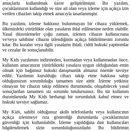
amaçlarla kullanılmak üzere geliştirilmiştir. Bu yazılım,
çocuklarınızın kullandığı ve size ait olan veya izleme için açıkça izin
verilen cihazları takip etmek amacıyla tasarlanmıştır.
Bu yazılımı, izleme hakkınız bulunmayan bir cihaza yüklemek,
ülkenizdeki yürürlükte olan yasaların ihlal edilmesine neden olabilir.
Yasal düzenlemeler çoğu zaman, izlenen cihazın kullanıcısına
ve/veya sahibine cihazın izlendiğinin açıkça bildirilmesini zorunlu
kılar. Bu kuralın veya ilgili yasaların ihlali, ciddi hukuki yaptırımlar
ve cezalar ile sonuçlanabilir.
My Kids yazılımını indirmeden, kurmadan veya kullanmadan önce,
kullanım amacınızın yürürlükteki yasalara uygun olduğundan emin
olmak için bağımsız hukuki danışmanlık almanız önemle tavsiye
edilir. Yazılımın kurulduğu cihazı takip etme hakkına sahip
olduğunuzun sorumluluğu tamamen size aittir. İzleme yetkiniz
olmayan bir cihazın takip edilmesi durumunda, oluşabilecek yasal
sonuçlardan tamamen siz sorumlu tutulursunuz. Bu tür kullanım
durumlarında My Kids herhangi bir sorumluluk kabul etmez ve
hukuki tavsiye sağlamaz.
My Kids, sahibi olduğunuz akıllı telefonlarda veya kullanıcının
açıkça izlenmeye rıza gösterdiği durumlarda çocuklarınızın
güvenliği için kullanılabilir. İzleme yapıldığına dair kullanıcıları
bilgilendirmek sizin sorumluluğunuzdadır. Bu bildirimin