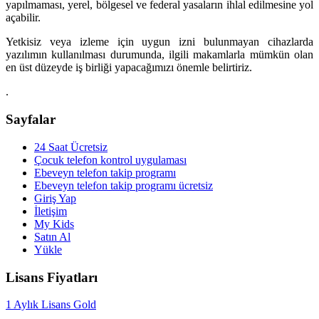
yapılmaması, yerel, bölgesel ve federal yasaların ihlal edilmesine yol
açabilir.
Yetkisiz veya izleme için uygun izni bulunmayan cihazlarda
yazılımın kullanılması durumunda, ilgili makamlarla mümkün olan
en üst düzeyde iş birliği yapacağımızı önemle belirtiriz.
.
Sayfalar
24 Saat Ücretsiz
Çocuk telefon kontrol uygulaması
Ebeveyn telefon takip programı
Ebeveyn telefon takip programı ücretsiz
Giriş Yap
İletişim
My Kids
Satın Al
Yükle
Lisans Fiyatları
1 Aylık Lisans Gold