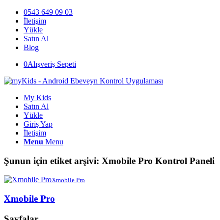
0543 649 09 03
İletişim
Yükle
Satın Al
Blog
0
Alışveriş Sepeti
My Kids
Satın Al
Yükle
Giriş Yap
İletişim
Menu
Menu
Şunun için etiket arşivi:
Xmobile Pro Kontrol Paneli
Xmobile Pro
Xmobile Pro
Sayfalar