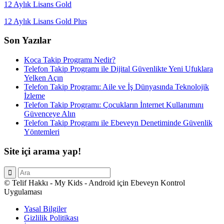
12 Aylık Lisans Gold
12 Aylık Lisans Gold Plus
Son Yazılar
Koca Takip Programı Nedir?
Telefon Takip Programı ile Dijital Güvenlikte Yeni Ufuklara
Yelken Açın
Telefon Takip Programı: Aile ve İş Dünyasında Teknolojik
İzleme
Telefon Takip Programı: Çocukların İnternet Kullanımını
Güvenceye Alın
Telefon Takip Programı ile Ebeveyn Denetiminde Güvenlik
Yöntemleri
Site içi arama yap!
© Telif Hakkı - My Kids - Android için Ebeveyn Kontrol
Uygulaması
Yasal Bilgiler
Gizlilik Politikası