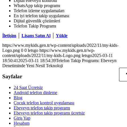
Dijital ebeveyn kontrolü
WhatsApp takip programı
Telefon izleme uygulamaları
En iyi telefon takip uygulaması
Dijital güvenlik çözümleri
Telefon Takip Programı
İletişim
│
Lisans Satın Al
│
Yükle
https://www.mykids.gen.tr/wp-content/uploads/2022/11/my-kids-
Logo.png
0
0
letsgo
https://www.mykids.gen.tr/wp-
content/uploads/2022/11/my-kids-Logo.png
letsgo
2025-03-11
18:50:41
2025-03-11 18:54:39
Telefon Takip Programı: Ebeveyn
Denetiminde Yeni Nesil Teknoloji
Sayfalar
24 Saat Ücretsiz
Android telefon dinleme
Blog
Çocuk telefon kontrol uygulaması
Ebeveyn telefon takip programı
Ebeveyn telefon takip programı ücretsiz
Giriş Yap
Hesabım