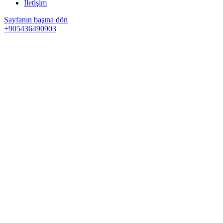
İletişim
Sayfanın başına dön
+905436490903