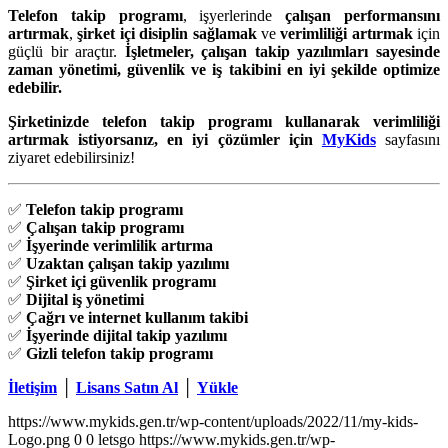
Telefon takip programı
, işyerlerinde
çalışan performansını
artırmak
,
şirket içi disiplin sağlamak
ve
verimliliği artırmak
için
güçlü bir araçtır.
İşletmeler, çalışan takip yazılımları sayesinde
zaman yönetimi, güvenlik ve iş takibini en iyi şekilde optimize
edebilir.
Şirketinizde telefon takip programı kullanarak verimliliği
artırmak istiyorsanız, en iyi çözümler için
MyKids
sayfasını
ziyaret edebilirsiniz!
✅
Telefon takip programı
✅
Çalışan takip programı
✅
İşyerinde verimlilik artırma
✅
Uzaktan çalışan takip yazılımı
✅
Şirket içi güvenlik programı
✅
Dijital iş yönetimi
✅
Çağrı ve internet kullanım takibi
✅
İşyerinde dijital takip yazılımı
✅
Gizli telefon takip programı
İletişim
│
Lisans Satın Al
│
Yükle
https://www.mykids.gen.tr/wp-content/uploads/2022/11/my-kids-
Logo.png
0
0
letsgo
https://www.mykids.gen.tr/wp-