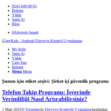
0543 649 09 03
İletişim
Yükle
Satın Al
Blog
0
Alışveriş Sepeti
My Kids
Satın Al
Yükle
Giriş Yap
İletişim
Menu
Menu
Şunun için etiket arşivi:
Şirket içi güvenlik programı
Telefon Takip Programı: İşyerinde
Verimliliği Nasıl Artırabilirsiniz?
1 Mart 2025
/
0 Yorumlar
/
in
Ebeveyn Kontrolü Uygulama
/
tarafından