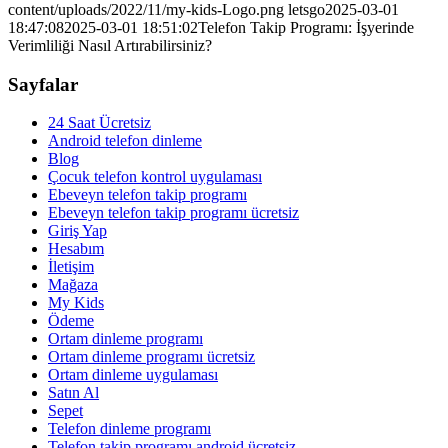
content/uploads/2022/11/my-kids-Logo.png
letsgo
2025-03-01
18:47:08
2025-03-01 18:51:02
Telefon Takip Programı: İşyerinde
Verimliliği Nasıl Artırabilirsiniz?
Sayfalar
24 Saat Ücretsiz
Android telefon dinleme
Blog
Çocuk telefon kontrol uygulaması
Ebeveyn telefon takip programı
Ebeveyn telefon takip programı ücretsiz
Giriş Yap
Hesabım
İletişim
Mağaza
My Kids
Ödeme
Ortam dinleme programı
Ortam dinleme programı ücretsiz
Ortam dinleme uygulaması
Satın Al
Sepet
Telefon dinleme programı
Telefon takip programı android ücretsiz