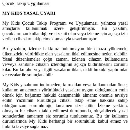
Çocuk Takip Uygulaması
MY KIDS YASAL UYARI
My Kids Çocuk Takip Programı ve Uygulaması, yalnızca yasal
amaçlarla kullanılmak üzere geliştirilmiştir. Bu yazılım,
çocuklarınızın kullandığı ve size ait olan veya izleme için açıkça izin
verilen cihazları takip etmek amacıyla tasarlanmıştır.
Bu yazılımı, izleme hakkınız bulunmayan bir cihaza yüklemek,
ülkenizdeki yürürlükte olan yasaların ihlal edilmesine neden olabilir.
Yasal düzenlemeler çoğu zaman, izlenen cihazın kullanıcısına
ve/veya sahibine cihazın izlendiğinin açıkça bildirilmesini zorunlu
kılar. Bu kuralın veya ilgili yasaların ihlali, ciddi hukuki yaptırımlar
ve cezalar ile sonuçlanabilir.
My Kids yazılımını indirmeden, kurmadan veya kullanmadan önce,
kullanım amacınızın yürürlükteki yasalara uygun olduğundan emin
olmak için bağımsız hukuki danışmanlık almanız önemle tavsiye
edilir. Yazılımın kurulduğu cihazı takip etme hakkına sahip
olduğunuzun sorumluluğu tamamen size aittir. İzleme yetkiniz
olmayan bir cihazın takip edilmesi durumunda, oluşabilecek yasal
sonuçlardan tamamen siz sorumlu tutulursunuz. Bu tür kullanım
durumlarında My Kids herhangi bir sorumluluk kabul etmez ve
hukuki tavsiye sağlamaz.