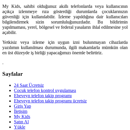
My Kids, sahibi olduğunuz akıllı telefonlarda veya kullanıcının
açıkça izlenmeye rıza gösterdiği durumlarda çocuklarınızın
güvenliği için kullanılabilir. İzleme yapıldığına dair kullanıcıları
bilgilendirmek sizin sorumluluğunuzdadır. Bu bildirimin
yapılmaması, yerel, bölgesel ve federal yasaların ihlal edilmesine yol
açabilir.
Yetkisiz veya izleme için uygun izni bulunmayan cihazlarda
yazılımın kullanılması durumunda, ilgili makamlarla mümkün olan
en üst düzeyde iş birliği yapacağımızı önemle belirtiriz.
.
Sayfalar
24 Saat Ücretsiz
Çocuk telefon kontrol uygulaması
Ebeveyn telefon takip programı
Ebeveyn telefon takip programı ücretsiz
Giriş Yap
İletişim
My Kids
Satın Al
Yükle