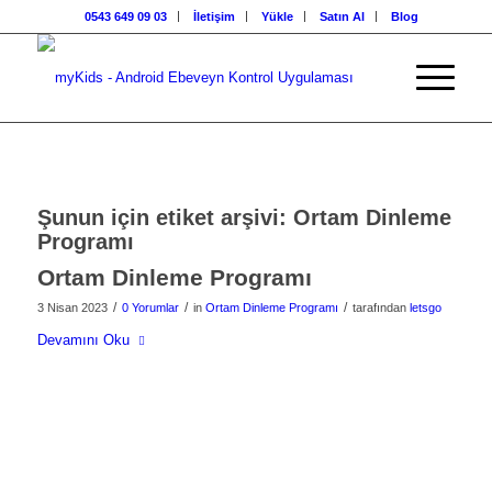
0543 649 09 03
İletişim
Yükle
Satın Al
Blog
Şunun için etiket arşivi:
Ortam Dinleme
Programı
Ortam Dinleme Programı
/
/
/
3 Nisan 2023
0 Yorumlar
in
Ortam Dinleme Programı
tarafından
letsgo
Devamını Oku