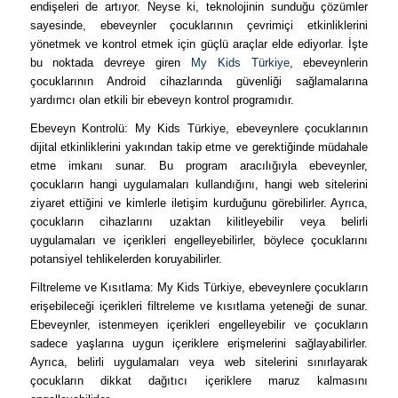
endişeleri de artıyor. Neyse ki, teknolojinin sunduğu çözümler
sayesinde, ebeveynler çocuklarının çevrimiçi etkinliklerini
yönetmek ve kontrol etmek için güçlü araçlar elde ediyorlar. İşte
bu noktada devreye giren
My Kids Türkiye
, ebeveynlerin
çocuklarının Android cihazlarında güvenliği sağlamalarına
yardımcı olan etkili bir ebeveyn kontrol programıdır.
Ebeveyn Kontrolü: My Kids Türkiye, ebeveynlere çocuklarının
dijital etkinliklerini yakından takip etme ve gerektiğinde müdahale
etme imkanı sunar. Bu program aracılığıyla ebeveynler,
çocukların hangi uygulamaları kullandığını, hangi web sitelerini
ziyaret ettiğini ve kimlerle iletişim kurduğunu görebilirler. Ayrıca,
çocukların cihazlarını uzaktan kilitleyebilir veya belirli
uygulamaları ve içerikleri engelleyebilirler, böylece çocuklarını
potansiyel tehlikelerden koruyabilirler.
Filtreleme ve Kısıtlama: My Kids Türkiye, ebeveynlere çocukların
erişebileceği içerikleri filtreleme ve kısıtlama yeteneği de sunar.
Ebeveynler, istenmeyen içerikleri engelleyebilir ve çocukların
sadece yaşlarına uygun içeriklere erişmelerini sağlayabilirler.
Ayrıca, belirli uygulamaları veya web sitelerini sınırlayarak
çocukların dikkat dağıtıcı içeriklere maruz kalmasını