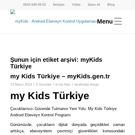
0543 649 09 03
İletişim
Yükle
Satın Al
Blog
Şunun için etiket arşivi:
myKids
Türkiye
my Kids Türkiye – myKids.gen.tr
/
/
/
13 Mayıs 2024
0 Yorumlar
in
my Kids
tarafından
letsgo
my Kids Türkiye
Çocuklarınızı Güvende Tutmanın Yeni Yolu: My Kids Türkiye
Android Ebeveyn Kontrol Programı
Günümüzde, çocukların dijital dünyada geçirdikleri zaman
arttıkça, ebeveynlerin çevrimiçi güvenlikleri konusundaki