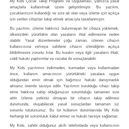
My Kids Çocuk Takip Programı ve Uygulaması, yalnızca yasal
amaçlarla kullanılmak üzere geliştirilmiştir. Bu yazılım,
çocuklarınızın kullandığı ve size ait olan veya izleme için açıkça
izin verilen cihazları takip etmek amacıyla tasarlanmıştır.
Bu yazılımı, izleme hakkınız bulunmayan bir cihaza yüklemek,
ülkenizdeki yürürlükte olan yasaların ihlal edilmesine neden
olabilir. Yasal düzenlemeler çoğu zaman, izlenen cihazın
kullanıcısına ve/veya sahibine cihazın izlendiğinin açıkça
bildirilmesini zorunlu kılar. Bu kuralın veya ilgili yasaların ihlali,
ciddi hukuki yaptırımlar ve cezalar ile sonuçlanabilir.
My Kids yazılımını indirmeden, kurmadan veya kullanmadan
önce, kullanım amacınızın yürürlükteki yasalara uygun
olduğundan emin olmak için bağımsız hukuki danışmanlık
almanız önemle tavsiye edilir. Yazılımın kurulduğu cihazı takip
etme hakkına sahip olduğunuzun sorumluluğu tamamen size
aittir. İzleme yetkiniz olmayan bir cihazın takip edilmesi
durumunda, oluşabilecek yasal sonuçlardan tamamen siz
sorumlu tutulursunuz. Bu tür kullanım durumlarında My Kids
herhangi bir sorumluluk kabul etmez ve hukuki tavsiye sağlamaz.
My Kids, sahibi olduğunuz akıllı telefonlarda veya kullanıcının