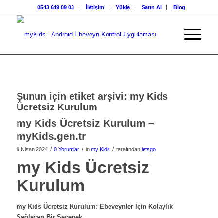
0543 649 09 03
İletişim
Yükle
Satın Al
Blog
Şunun için etiket arşivi:
my Kids
Ücretsiz Kurulum
my Kids Ücretsiz Kurulum –
myKids.gen.tr
/
/
/
9 Nisan 2024
0 Yorumlar
in
my Kids
tarafından
letsgo
my Kids Ücretsiz
Kurulum
my Kids Ücretsiz Kurulum: Ebeveynler İçin Kolaylık
Sağlayan Bir Seçenek