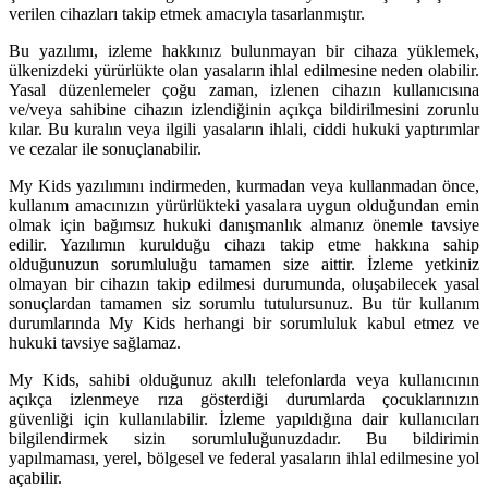
verilen cihazları takip etmek amacıyla tasarlanmıştır.
Bu yazılımı, izleme hakkınız bulunmayan bir cihaza yüklemek,
ülkenizdeki yürürlükte olan yasaların ihlal edilmesine neden olabilir.
Yasal düzenlemeler çoğu zaman, izlenen cihazın kullanıcısına
ve/veya sahibine cihazın izlendiğinin açıkça bildirilmesini zorunlu
kılar. Bu kuralın veya ilgili yasaların ihlali, ciddi hukuki yaptırımlar
ve cezalar ile sonuçlanabilir.
My Kids yazılımını indirmeden, kurmadan veya kullanmadan önce,
kullanım amacınızın yürürlükteki yasalara uygun olduğundan emin
olmak için bağımsız hukuki danışmanlık almanız önemle tavsiye
edilir. Yazılımın kurulduğu cihazı takip etme hakkına sahip
olduğunuzun sorumluluğu tamamen size aittir. İzleme yetkiniz
olmayan bir cihazın takip edilmesi durumunda, oluşabilecek yasal
sonuçlardan tamamen siz sorumlu tutulursunuz. Bu tür kullanım
durumlarında My Kids herhangi bir sorumluluk kabul etmez ve
hukuki tavsiye sağlamaz.
My Kids, sahibi olduğunuz akıllı telefonlarda veya kullanıcının
açıkça izlenmeye rıza gösterdiği durumlarda çocuklarınızın
güvenliği için kullanılabilir. İzleme yapıldığına dair kullanıcıları
bilgilendirmek sizin sorumluluğunuzdadır. Bu bildirimin
yapılmaması, yerel, bölgesel ve federal yasaların ihlal edilmesine yol
açabilir.