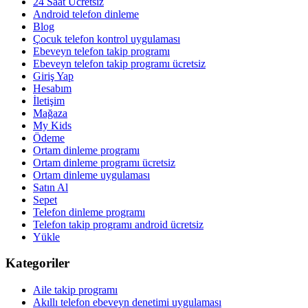
24 Saat Ücretsiz
Android telefon dinleme
Blog
Çocuk telefon kontrol uygulaması
Ebeveyn telefon takip programı
Ebeveyn telefon takip programı ücretsiz
Giriş Yap
Hesabım
İletişim
Mağaza
My Kids
Ödeme
Ortam dinleme programı
Ortam dinleme programı ücretsiz
Ortam dinleme uygulaması
Satın Al
Sepet
Telefon dinleme programı
Telefon takip programı android ücretsiz
Yükle
Kategoriler
Aile takip programı
Akıllı telefon ebeveyn denetimi uygulaması