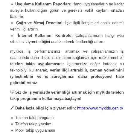
🔹
Uygulama Kullanım Raporları
: Hangi uygulamaların ne kadar
süreyle kullanıldığını görün ve gereksiz vakit kaybını ortadan
kaldırın.
🔹
Çağrı ve Mesaj Denetimi
: İşle ilgili iletişimleri analiz ederek
verimliliği artırın.
🔹
İnternet Kullanımı Kontrolü
: Çalışanlarınızın hangi web
sitelerini ziyaret ettiğini analiz ederek üretkenliği artırın.
myKids, iş performansınızı artırmak ve çalışanlarınızın iş
saatlerinde daha disiplinli olmasını sağlamak için mükemmel bir
telefon takip uygulaması
dır. İşletmenize değer katacak bu
teknolojiyi kullanarak,
verimliliği artırabilir, zaman yönetimini
iyileştirebilir ve iş süreçlerinizi daha profesyonel hale
getirebilirsiniz
.
💡
Siz de iş yerinizde verimliliği artırmak için myKids telefon
takip programını kullanmaya başlayın!
🔗
Daha fazla bilgi için ziyaret edin:
https://www.mykids.gen.tr/
🔹 Telefon takip programı
🔹 Telefon takip yazılımı
🔹 Mobil takip uygulaması