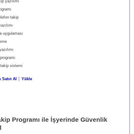
kip yazılımı
rogramı
elefon takip
yazılımı
me uygulaması
zleme
yazılımı
 programı
 takip sistemi
 Satın Al
│
Yükle
akip Programı ile İşyerinde Güvenlik
l