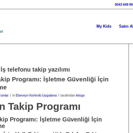
0543 649 09
My Kids
Satın A
:
İş telefonu takip yazılımı
akip Programı: İşletme Güvenliği İçin
eme
/
/
rumlar
in
Ebeveyn Kontrolü Uygulama
tarafından
letsgo
on Takip Programı
kip Programı: İşletme Güvenliği İçin
me