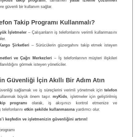
myKids takip programı
, tamamen
yasal izleme çözümleri
re güvenli bir kullanım sağlar.
efon Takip Programı Kullanmalı?
ük İşletmeler
– Çalışanların iş telefonlarını verimli kullanmasını
ler.
Kargo Şirketleri
– Sürücülerin güzergahını takip etmek isteyen
metleri ve Çağrı Merkezleri
– İş telefonlarının müşteri ilişkileri
lanıldığını görmek isteyen yöneticiler.
in Güvenliği İçin Akıllı Bir Adım Atın
venliği sağlamak ve iş süreçlerini verimli yönetmek için
telefon
llanmak büyük önem taşır.
myKids
, işletmeler için geliştirilmiş
akip programı
olarak, iş akışınızı kontrol etmenize ve
ş telefonlarını
etkin şekilde kullanmasına
yardımcı olur.
i keşfedin ve işletmenizin güvenliğini artırın!
 programı