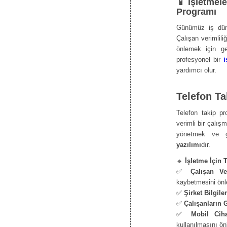
📱 İşletmele
Programı
Günümüz iş dünya
Çalışan verimliliğ
önlemek için g
profesyonel bir
i
yardımcı olur.
Telefon Ta
Telefon takip pro
verimli bir çalış
yönetmek ve gü
yazılımı
dır.
🔹
İşletme İçin 
✅
Çalışan Ver
kaybetmesini önl
✅
Şirket Bilgile
✅
Çalışanların 
✅
Mobil Ciha
kullanılmasını önl