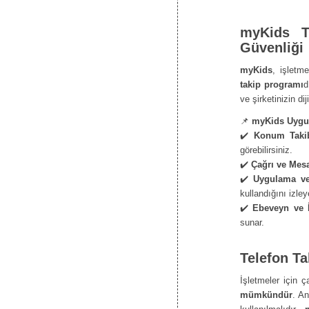
myKids T
Güvenliği
myKids
, işletme
takip programı
d
ve şirketinizin d
📌
myKids Uygul
✔️
Konum Takib
görebilirsiniz.
✔️
Çağrı ve Mesa
✔️
Uygulama ve 
kullandığını izleye
✔️
Ebeveyn ve 
sunar.
Telefon Ta
İşletmeler için ç
mümkündür
. A