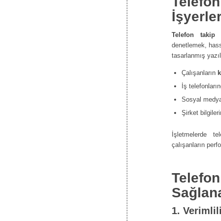
Telefo
İşyerle
Telefon takip
denetlemek, hassa
tasarlanmış yazıl
Çalışanların
k
İş telefonları
Sosyal medya k
Şirket bilgiler
İşletmelerde t
çalışanların perf
Telefon
Sağlana
1.
Verimlil