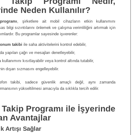
n Takip Programı Nedir,
rinde Neden Kullanılır?
 programı
, şirketlere ait mobil cihazların etkin kullanımını
s bilgi sızıntılarını önlemek ve çalışma verimliliğini artırmak için
ımlardır. Bu programlar sayesinde işverenler:
onum takibi
ile saha aktivitelerini kontrol edebilir,
nda yapılan çağrı ve mesajları denetleyebilir,
ullanımını kısıtlayabilir veya kontrol altında tutabilir,
inin dışarı sızmasını engelleyebilir.
elefon takibi, sadece güvenlik amaçlı değil, aynı zamanda
ormansının yükseltilmesi amacıyla da sıklıkla tercih edilir.
 Takip Programı ile İşyerinde
n Avantajlar
ik Artışı Sağlar