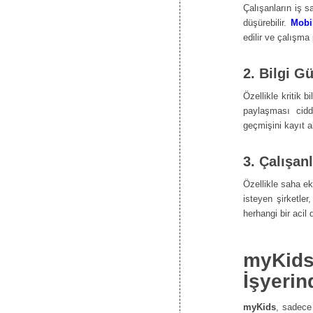
Çalışanların iş s
düşürebilir.
Mobi
edilir ve çalışma 
2. Bilgi G
Özellikle kritik bi
paylaşması cidd
geçmişini kayıt alt
3. Çalışan
Özellikle saha ek
isteyen şirketler
herhangi bir acil
myKids
İşyerin
myKids
, sadece 