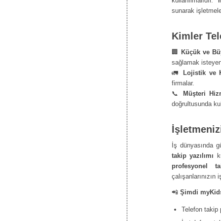
kullanılmalıdır.
sunarak işletmele
Kimler Tel
🏢
Küçük ve Büy
sağlamak isteyen
🚛
Lojistik ve 
firmalar.
📞
Müşteri Hiz
doğrultusunda kul
İşletmeniz
İş dünyasında gü
takip yazılımı
ku
profesyonel t
çalışanlarınızın i
📲
Şimdi myKids’
Telefon takip