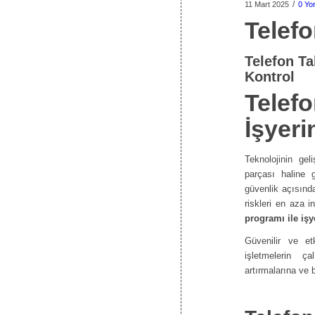
/
11 Mart 2025
0 Yo
Telef
Telefon Ta
Kontrol
Telefo
İşyeri
Teknolojinin gel
parçası haline g
güvenlik açısında
riskleri en aza i
programı ile işy
Güvenilir ve et
işletmelerin ça
artırmalarına ve 