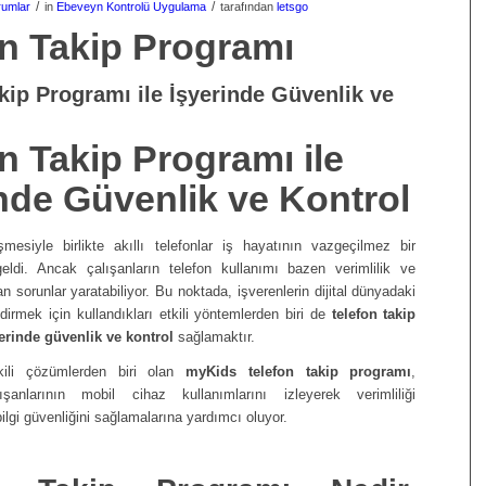
/
/
rumlar
in
Ebeveyn Kontrolü Uygulama
tarafından
letsgo
on Takip Programı
kip Programı ile İşyerinde Güvenlik ve
n Takip Programı ile
nde Güvenlik ve Kontrol
işmesiyle birlikte akıllı telefonlar iş hayatının vazgeçilmez bir
eldi. Ancak çalışanların telefon kullanımı bazen verimlilik ve
n sorunlar yaratabiliyor. Bu noktada, işverenlerin dijital dünyadaki
ndirmek için kullandıkları etkili yöntemlerden biri de
telefon takip
erinde güvenlik ve kontrol
sağlamaktır.
kili çözümlerden biri olan
myKids telefon takip programı
,
lışanlarının mobil cihaz kullanımlarını izleyerek verimliliği
bilgi güvenliğini sağlamalarına yardımcı oluyor.