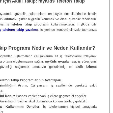
r İçin Akıllı Takip:
myKids Telefon Takip
sında güvenlik, işletmelerin en büyük önceliklerinden biridir.
ini artırmak, şirket bilgilerini korumak ve olası güvenlik tehditlerini
elişmiş
telefon takip programı
kullanılmaktadır.
myKids
gibi
ş telefonu takip yazılımı
, iş yerinde kontrolü elinizde tutmanıza
kip Programı Nedir ve Neden Kullanılır?
gramları, işletmelerin çalışanlarına ait iş telefonlarını izleyerek
ma ortamı oluşturmasını sağlar.
myKids uygulaması
, iş süreçlerini
venliği sağlamak amacıyla geliştirilmiş bir
akıllı izleme
Telefon Takip Programlarının Avantajları
imliliğini Artırır:
Çalışanların iş saatlerinde gereksiz vakit
er.
rini Korur:
Hassas verilerin yanlış ellere geçmesini engeller.
Güvenliğini Sağlar:
Acil durumlarda konum takibi yapılabilir.
z Kullanımını Denetler:
İş telefonlarının kişisel amaçlarla
er.