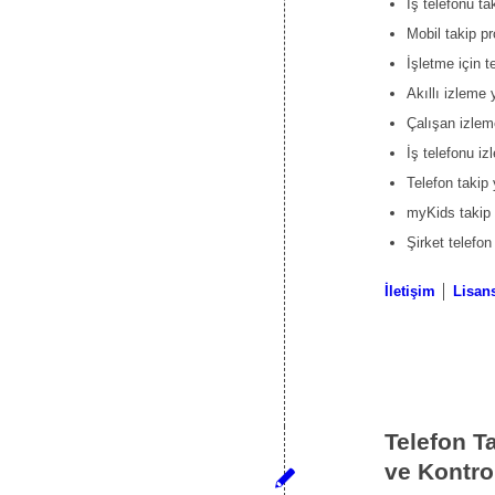
İş telefonu ta
Mobil takip p
İşletme için t
Akıllı izleme 
Çalışan izle
İş telefonu i
Telefon takip 
myKids takip
Şirket telefon
İletişim
│
Lisans
Telefon T
ve Kontro