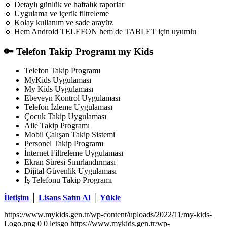
🔹 Detaylı günlük ve haftalık raporlar
🔹 Uygulama ve içerik filtreleme
🔹 Kolay kullanım ve sade arayüz
🔹 Hem Android TELEFON hem de TABLET için uyumlu
🔑 Telefon Takip Programı my Kids
Telefon Takip Programı
MyKids Uygulaması
My Kids Uygulaması
Ebeveyn Kontrol Uygulaması
Telefon İzleme Uygulaması
Çocuk Takip Uygulaması
Aile Takip Programı
Mobil Çalışan Takip Sistemi
Personel Takip Programı
İnternet Filtreleme Uygulaması
Ekran Süresi Sınırlandırması
Dijital Güvenlik Uygulaması
İş Telefonu Takip Programı
İletişim
│
Lisans Satın Al
│
Yükle
https://www.mykids.gen.tr/wp-content/uploads/2022/11/my-kids-
Logo.png
0
0
letsgo
https://www.mykids.gen.tr/wp-