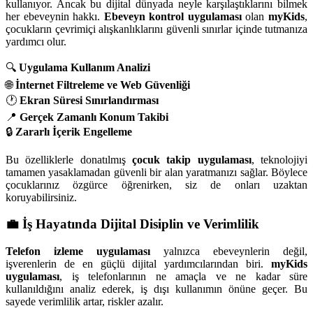
kullanıyor. Ancak bu dijital dünyada neyle karşılaştıklarını bilmek
her ebeveynin hakkı.
Ebeveyn kontrol uygulaması
olan
myKids
,
çocukların çevrimiçi alışkanlıklarını güvenli sınırlar içinde tutmanıza
yardımcı olur.
🔍
Uygulama Kullanım Analizi
🌐
İnternet Filtreleme ve Web Güvenliği
🕐
Ekran Süresi Sınırlandırması
📍
Gerçek Zamanlı Konum Takibi
🔒
Zararlı İçerik Engelleme
Bu özelliklerle donatılmış
çocuk takip uygulaması
, teknolojiyi
tamamen yasaklamadan güvenli bir alan yaratmanızı sağlar. Böylece
çocuklarınız özgürce öğrenirken, siz de onları uzaktan
koruyabilirsiniz.
💼 İş Hayatında Dijital Disiplin ve Verimlilik
Telefon izleme uygulaması
yalnızca ebeveynlerin değil,
işverenlerin de en güçlü dijital yardımcılarından biri.
myKids
uygulaması
, iş telefonlarının ne amaçla ve ne kadar süre
kullanıldığını analiz ederek, iş dışı kullanımın önüne geçer. Bu
sayede verimlilik artar, riskler azalır.