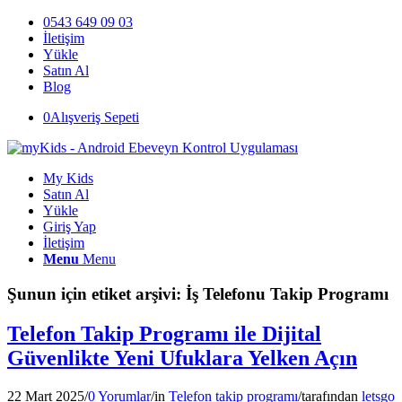
0543 649 09 03
İletişim
Yükle
Satın Al
Blog
0
Alışveriş Sepeti
My Kids
Satın Al
Yükle
Giriş Yap
İletişim
Menu
Menu
Şunun için etiket arşivi:
İş Telefonu Takip Programı
Telefon Takip Programı ile Dijital
Güvenlikte Yeni Ufuklara Yelken Açın
22 Mart 2025
/
0 Yorumlar
/
in
Telefon takip programı
/
tarafından
letsgo