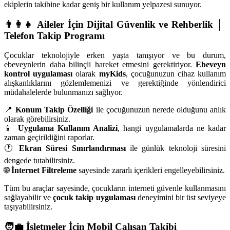
ekiplerin takibine kadar geniş bir kullanım yelpazesi sunuyor.
👨‍👩‍👧 Aileler İçin Dijital Güvenlik ve Rehberlik │
Telefon Takip Programı
Çocuklar teknolojiyle erken yaşta tanışıyor ve bu durum,
ebeveynlerin daha bilinçli hareket etmesini gerektiriyor.
Ebeveyn
kontrol uygulaması
olarak
myKids
, çocuğunuzun cihaz kullanım
alışkanlıklarını gözlemlemenizi ve gerektiğinde yönlendirici
müdahalelerde bulunmanızı sağlıyor.
📍
Konum Takip Özelliği
ile çocuğunuzun nerede olduğunu anlık
olarak görebilirsiniz.
📱
Uygulama Kullanım Analizi
, hangi uygulamalarda ne kadar
zaman geçirildiğini raporlar.
🕐
Ekran Süresi Sınırlandırması
ile günlük teknoloji süresini
dengede tutabilirsiniz.
🌐
İnternet Filtreleme
sayesinde zararlı içerikleri engelleyebilirsiniz.
Tüm bu araçlar sayesinde, çocukların interneti güvenle kullanmasını
sağlayabilir ve
çocuk takip uygulaması
deneyimini bir üst seviyeye
taşıyabilirsiniz.
🧑‍💼 İşletmeler İçin Mobil Çalışan Takibi