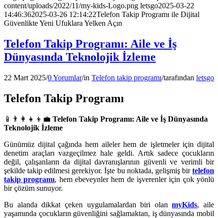
content/uploads/2022/11/my-kids-Logo.png
letsgo
2025-03-22
14:46:36
2025-03-26 12:14:22
Telefon Takip Programı ile Dijital
Güvenlikte Yeni Ufuklara Yelken Açın
Telefon Takip Programı: Aile ve İş
Dünyasında Teknolojik İzleme
22 Mart 2025
/
0 Yorumlar
/
in
Telefon takip programı
/
tarafından
letsgo
Telefon Takip Programı
📱👨‍👩‍👧‍👦💼
Telefon Takip Programı: Aile ve İş Dünyasında
Teknolojik İzleme
Günümüz dijital çağında hem aileler hem de işletmeler için dijital
denetim araçları vazgeçilmez hale geldi. Artık sadece çocukların
değil, çalışanların da dijital davranışlarının güvenli ve verimli bir
şekilde takip edilmesi gerekiyor. İşte bu noktada, gelişmiş bir
telefon
takip programı
, hem ebeveynler hem de işverenler için çok yönlü
bir çözüm sunuyor.
Bu alanda dikkat çeken uygulamalardan biri olan
myKids
, aile
yaşamında çocukların güvenliğini sağlamaktan, iş dünyasında mobil