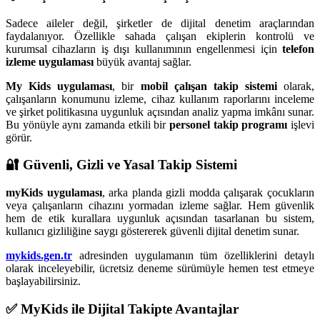
Sadece aileler değil, şirketler de dijital denetim araçlarından
faydalanıyor. Özellikle sahada çalışan ekiplerin kontrolü ve
kurumsal cihazların iş dışı kullanımının engellenmesi için
telefon
izleme uygulaması
büyük avantaj sağlar.
My Kids uygulaması
, bir
mobil çalışan takip sistemi
olarak,
çalışanların konumunu izleme, cihaz kullanım raporlarını inceleme
ve şirket politikasına uygunluk açısından analiz yapma imkânı sunar.
Bu yönüyle aynı zamanda etkili bir
personel takip programı
işlevi
görür.
🔐 Güvenli, Gizli ve Yasal Takip Sistemi
myKids uygulaması
, arka planda gizli modda çalışarak çocukların
veya çalışanların cihazını yormadan izleme sağlar. Hem güvenlik
hem de etik kurallara uygunluk açısından tasarlanan bu sistem,
kullanıcı gizliliğine saygı göstererek güvenli dijital denetim sunar.
mykids.gen.tr
adresinden uygulamanın tüm özelliklerini detaylı
olarak inceleyebilir, ücretsiz deneme sürümüyle hemen test etmeye
başlayabilirsiniz.
✅ MyKids ile Dijital Takipte Avantajlar