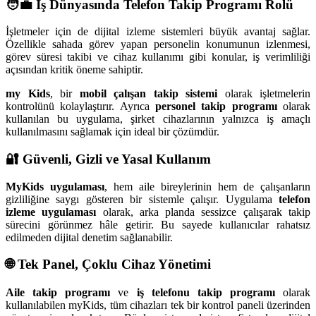
🧑‍💼 İş Dünyasında Telefon Takip Programı Rolü
İşletmeler için de dijital izleme sistemleri büyük avantaj sağlar.
Özellikle sahada görev yapan personelin konumunun izlenmesi,
görev süresi takibi ve cihaz kullanımı gibi konular, iş verimliliği
açısından kritik öneme sahiptir.
my Kids
, bir
mobil çalışan takip sistemi
olarak işletmelerin
kontrolünü kolaylaştırır. Ayrıca
personel takip programı
olarak
kullanılan bu uygulama, şirket cihazlarının yalnızca iş amaçlı
kullanılmasını sağlamak için ideal bir çözümdür.
🔐 Güvenli, Gizli ve Yasal Kullanım
MyKids uygulaması
, hem aile bireylerinin hem de çalışanların
gizliliğine saygı gösteren bir sistemle çalışır. Uygulama
telefon
izleme uygulaması
olarak, arka planda sessizce çalışarak takip
sürecini görünmez hâle getirir. Bu sayede kullanıcılar rahatsız
edilmeden dijital denetim sağlanabilir.
🌐 Tek Panel, Çoklu Cihaz Yönetimi
Aile takip programı
ve
iş telefonu takip programı
olarak
kullanılabilen myKids, tüm cihazları tek bir kontrol paneli üzerinden