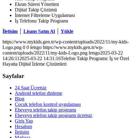
Ekran Süresi Yönetimi
Dijital Takip Çözümü
İnternet Filtreleme Uygulaması
İş Telefonu Takip Programı
İletişim
│
Lisans Satın Al
│
Yükle
https://www.mykids.gen.tr/wp-content/uploads/2022/11/my-kids-
Logo.png
0
0
letsgo
https://www.mykids.gen.tr/wp-
content/uploads/2022/11/my-kids-Logo.png
letsgo
2025-03-22
14:26:11
2025-03-22 14:31:16
Telefon Takip Programı: İş ve Özel
Hayatta Dijital İzleme Çözümleri
Sayfalar
24 Saat Ücretsiz
Android telefon dinleme
Blog
Çocuk telefon kontrol uygulaması
Ebeveyn telefon takip programı
Ebeveyn telefon takip programı ücretsiz
Giriş Yap
Hesabım
İletişim
Mağaza