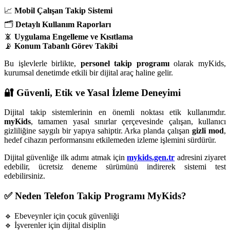
📈
Mobil Çalışan Takip Sistemi
🗂️
Detaylı Kullanım Raporları
📵
Uygulama Engelleme ve Kısıtlama
📡
Konum Tabanlı Görev Takibi
Bu işlevlerle birlikte,
personel takip programı
olarak myKids,
kurumsal denetimde etkili bir dijital araç haline gelir.
🔐 Güvenli, Etik ve Yasal İzleme Deneyimi
Dijital takip sistemlerinin en önemli noktası etik kullanımdır.
myKids
, tamamen yasal sınırlar çerçevesinde çalışan, kullanıcı
gizliliğine saygılı bir yapıya sahiptir. Arka planda çalışan
gizli mod
,
hedef cihazın performansını etkilemeden izleme işlemini sürdürür.
Dijital güvenliğe ilk adımı atmak için
mykids.gen.tr
adresini ziyaret
edebilir, ücretsiz deneme sürümünü indirerek sistemi test
edebilirsiniz.
✅ Neden Telefon Takip Programı MyKids?
🔹 Ebeveynler için çocuk güvenliği
🔹 İşverenler için dijital disiplin