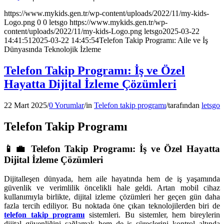
https://www.mykids.gen.tr/wp-content/uploads/2022/11/my-kids-
Logo.png
0
0
letsgo
https://www.mykids.gen.tr/wp-
content/uploads/2022/11/my-kids-Logo.png
letsgo
2025-03-22
14:41:51
2025-03-22 14:45:54
Telefon Takip Programı: Aile ve İş
Dünyasında Teknolojik İzleme
Telefon Takip Programı: İş ve Özel
Hayatta Dijital İzleme Çözümleri
22 Mart 2025
/
0 Yorumlar
/
in
Telefon takip programı
/
tarafından
letsgo
Telefon Takip Programı
📱💼
Telefon Takip Programı: İş ve Özel Hayatta
Dijital İzleme Çözümleri
Dijitalleşen dünyada, hem aile hayatında hem de iş yaşamında
güvenlik ve verimlilik öncelikli hale geldi. Artan mobil cihaz
kullanımıyla birlikte, dijital izleme çözümleri her geçen gün daha
fazla tercih ediliyor. Bu noktada öne çıkan teknolojilerden biri de
telefon takip programı
sistemleri. Bu sistemler, hem bireylerin
dijital güvenliğini sağlamak hem de iş süreçlerini kontrol altında