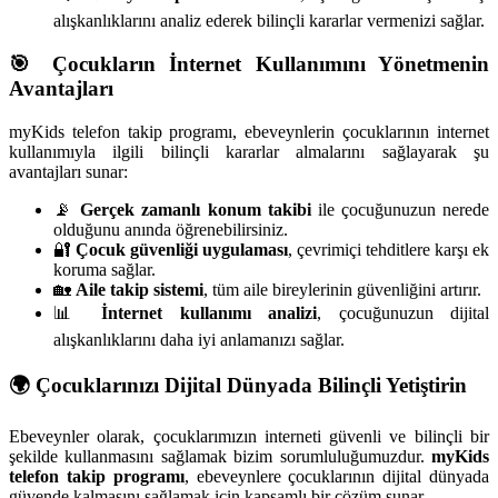
alışkanlıklarını analiz ederek bilinçli kararlar vermenizi sağlar.
🎯 Çocukların İnternet Kullanımını Yönetmenin
Avantajları
myKids telefon takip programı, ebeveynlerin çocuklarının internet
kullanımıyla ilgili bilinçli kararlar almalarını sağlayarak şu
avantajları sunar:
📡
Gerçek zamanlı konum takibi
ile çocuğunuzun nerede
olduğunu anında öğrenebilirsiniz.
🔐
Çocuk güvenliği uygulaması
, çevrimiçi tehditlere karşı ek
koruma sağlar.
🏡
Aile takip sistemi
, tüm aile bireylerinin güvenliğini artırır.
📊
İnternet kullanımı analizi
, çocuğunuzun dijital
alışkanlıklarını daha iyi anlamanızı sağlar.
🌍 Çocuklarınızı Dijital Dünyada Bilinçli Yetiştirin
Ebeveynler olarak, çocuklarımızın interneti güvenli ve bilinçli bir
şekilde kullanmasını sağlamak bizim sorumluluğumuzdur.
myKids
telefon takip programı
, ebeveynlere çocuklarının dijital dünyada
güvende kalmasını sağlamak için kapsamlı bir çözüm sunar.