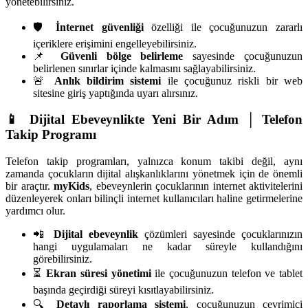
yönetebilirsiniz.
🛡️
İnternet güvenliği
özelliği ile çocuğunuzun zararlı
içeriklere erişimini engelleyebilirsiniz.
📌
Güvenli bölge belirleme
sayesinde çocuğunuzun
belirlenen sınırlar içinde kalmasını sağlayabilirsiniz.
🚨
Anlık bildirim sistemi
ile çocuğunuz riskli bir web
sitesine giriş yaptığında uyarı alırsınız.
📱 Dijital Ebeveynlikte Yeni Bir Adım │ Telefon
Takip Programı
Telefon takip programları, yalnızca konum takibi değil, aynı
zamanda çocukların dijital alışkanlıklarını yönetmek için de önemli
bir araçtır.
myKids
, ebeveynlerin çocuklarının internet aktivitelerini
düzenleyerek onları bilinçli internet kullanıcıları haline getirmelerine
yardımcı olur.
📲
Dijital ebeveynlik
çözümleri sayesinde çocuklarınızın
hangi uygulamaları ne kadar süreyle kullandığını
görebilirsiniz.
⏳
Ekran süresi yönetimi
ile çocuğunuzun telefon ve tablet
başında geçirdiği süreyi kısıtlayabilirsiniz.
🔍
Detaylı raporlama sistemi
, çocuğunuzun çevrimiçi