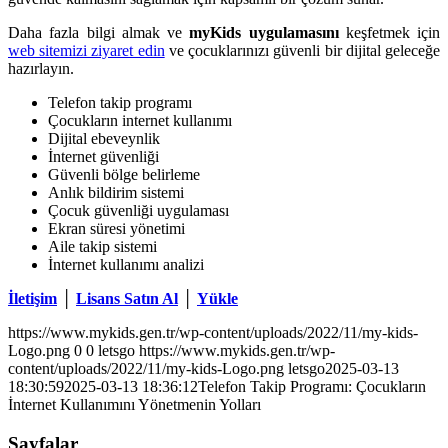
Daha fazla bilgi almak ve
myKids uygulamasını
keşfetmek için
web sitemizi ziyaret edin
ve çocuklarınızı güvenli bir dijital geleceğe
hazırlayın.
Telefon takip programı
Çocukların internet kullanımı
Dijital ebeveynlik
İnternet güvenliği
Güvenli bölge belirleme
Anlık bildirim sistemi
Çocuk güvenliği uygulaması
Ekran süresi yönetimi
Aile takip sistemi
İnternet kullanımı analizi
İletişim
│
Lisans Satın Al
│
Yükle
https://www.mykids.gen.tr/wp-content/uploads/2022/11/my-kids-
Logo.png
0
0
letsgo
https://www.mykids.gen.tr/wp-
content/uploads/2022/11/my-kids-Logo.png
letsgo
2025-03-13
18:30:59
2025-03-13 18:36:12
Telefon Takip Programı: Çocukların
İnternet Kullanımını Yönetmenin Yolları
Sayfalar