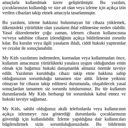
amaçlarla kullanılmak üzere geliştirilmiştir. Bu yazılım,
çocuklarınızın kullandığı ve size ait olan veya izleme için açıkça izin
verilen cihazları takip etmek amacıyla tasarlanmıştır.
Bu yazılımı, izleme hakkınız bulunmayan bir cihaza yüklemek,
ülkenizdeki yürürlükte olan yasaların ihlal edilmesine neden olabilir.
Yasal düzenlemeler çoğu zaman, izlenen cihazın kullanıcısına
ve/veya sahibine cihazın izlendiğinin açıkça bildirilmesini zorunlu
kılar. Bu kuralın veya ilgili yasaların ihlali, ciddi hukuki yaptırımlar
ve cezalar ile sonuçlanabilir.
My Kids yazılımını indirmeden, kurmadan veya kullanmadan önce,
kullanım amacınızın yürürlükteki yasalara uygun olduğundan emin
olmak için bağımsız hukuki danışmanlık almanız önemle tavsiye
edilir. Yazılımın kurulduğu cihazı takip etme hakkına sahip
olduğunuzun sorumluluğu tamamen size aittir. İzleme yetkiniz
olmayan bir cihazın takip edilmesi durumunda, oluşabilecek yasal
sonuçlardan tamamen siz sorumlu tutulursunuz. Bu tür kullanım
durumlarında My Kids herhangi bir sorumluluk kabul etmez ve
hukuki tavsiye sağlamaz.
My Kids, sahibi olduğunuz akıllı telefonlarda veya kullanıcının
açıkça izlenmeye rıza gösterdiği durumlarda çocuklarınızın
güvenliği için kullanılabilir. İzleme yapıldığına dair kullanıcıları
bilgilendirmek sizin sorumluluğunuzdadır. Bu bildirimin