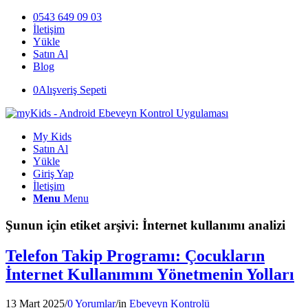
0543 649 09 03
İletişim
Yükle
Satın Al
Blog
0
Alışveriş Sepeti
My Kids
Satın Al
Yükle
Giriş Yap
İletişim
Menu
Menu
Şunun için etiket arşivi:
İnternet kullanımı analizi
Telefon Takip Programı: Çocukların
İnternet Kullanımını Yönetmenin Yolları
13 Mart 2025
/
0 Yorumlar
/
in
Ebeveyn Kontrolü