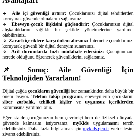
Avantajları
🔹
Aile içi güvenliği artırır:
Çocuklarınızı dijital tehditlerden
koruyarak güvende olmalarını sağlarsınız.
🔹
Ebeveyn-çocuk ilişkisini güçlendirir:
Çocuklarınızın dijital
alışkanlıklarını sağlıklı bir şekilde yönetmelerine yardımcı
olabilirsiniz.
🔹
Zararlı içeriklere karşı önlem alırsınız:
İnternette çocuklarınızı
koruyarak güvenli bir dijital deneyim sunarsınız.
🔹
Acil durumlarda hızlı müdahale edersiniz:
Çocuğunuzun
nerede olduğunu öğrenerek güvenliklerini sağlarsınız.
📌 Sonuç: Aile Güvenliği İçin
Teknolojiden Yararlanın!
Dijital çağda
çocukların güvenliği
her zamankinden daha büyük bir
önem taşıyor.
Telefon takip programı
, ebeveynlerin çocuklarını
siber zorbalık, tehlikeli kişiler ve uygunsuz içeriklerden
korumasına yardımcı olur.
Eğer siz de çocuğunuzun hem çevrimiçi hem de fiziksel dünyada
güvende kalmasını istiyorsanız,
myKids
uygulamasını tercih
edebilirsiniz. Daha fazla bilgi almak için
mykids.gen.tr
web sitesini
ziyaret edebilirsiniz.