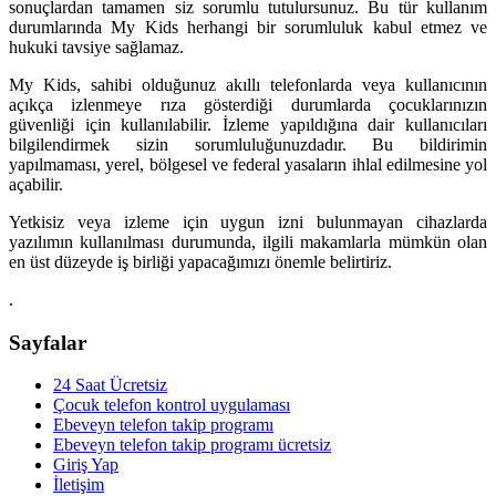
sonuçlardan tamamen siz sorumlu tutulursunuz. Bu tür kullanım
durumlarında My Kids herhangi bir sorumluluk kabul etmez ve
hukuki tavsiye sağlamaz.
My Kids, sahibi olduğunuz akıllı telefonlarda veya kullanıcının
açıkça izlenmeye rıza gösterdiği durumlarda çocuklarınızın
güvenliği için kullanılabilir. İzleme yapıldığına dair kullanıcıları
bilgilendirmek sizin sorumluluğunuzdadır. Bu bildirimin
yapılmaması, yerel, bölgesel ve federal yasaların ihlal edilmesine yol
açabilir.
Yetkisiz veya izleme için uygun izni bulunmayan cihazlarda
yazılımın kullanılması durumunda, ilgili makamlarla mümkün olan
en üst düzeyde iş birliği yapacağımızı önemle belirtiriz.
.
Sayfalar
24 Saat Ücretsiz
Çocuk telefon kontrol uygulaması
Ebeveyn telefon takip programı
Ebeveyn telefon takip programı ücretsiz
Giriş Yap
İletişim