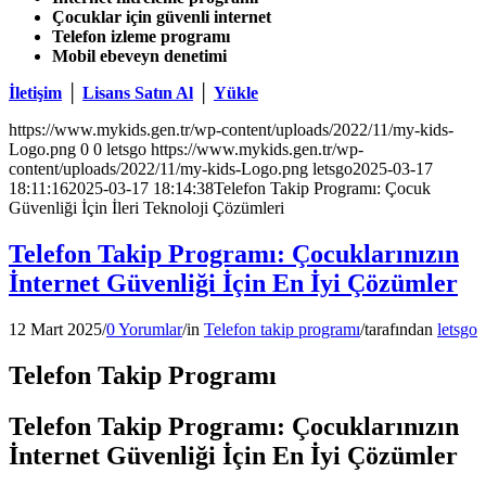
Çocuklar için güvenli internet
Telefon izleme programı
Mobil ebeveyn denetimi
İletişim
│
Lisans Satın Al
│
Yükle
https://www.mykids.gen.tr/wp-content/uploads/2022/11/my-kids-
Logo.png
0
0
letsgo
https://www.mykids.gen.tr/wp-
content/uploads/2022/11/my-kids-Logo.png
letsgo
2025-03-17
18:11:16
2025-03-17 18:14:38
Telefon Takip Programı: Çocuk
Güvenliği İçin İleri Teknoloji Çözümleri
Telefon Takip Programı: Çocuklarınızın
İnternet Güvenliği İçin En İyi Çözümler
12 Mart 2025
/
0 Yorumlar
/
in
Telefon takip programı
/
tarafından
letsgo
Telefon Takip Programı
Telefon Takip Programı: Çocuklarınızın
İnternet Güvenliği İçin En İyi Çözümler