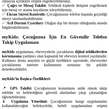
olmayan içeriklere erişimi engelleyebilirsiniz.
✅
Çağrı ve Mesaj Takibi:
Tehlikeli kişilerle iletişimi engellemek
için mesaj ve arama kayıtlarını izleyebilirsiniz.
✅
Ekran Süresi Kontrolü:
Çocuğunuzun telefon başında geçirdiği
süreyi sınırlandırabilirsiniz.
✅
Acil Durum Uyarıları:
Olağan dışı bir durum olduğunda anında
bilgilendirilirsiniz.
myKids: Çocuğunuz İçin En Güvenilir Telefon
Takip Uygulaması
myKids
uygulaması, ebeveynlerin çocuklarını
dijital tehlikelerden
korumasına
yardımcı olan kapsamlı bir ebeveyn kontrol yazılımıdır.
Kullanıcı dostu arayüzü ve güçlü özellikleri sayesinde, ebeveynler
çocuklarının internet kullanımını sorunsuz bir şekilde
denetleyebilirler.
myKids’in Başlıca Özellikleri:
📍
GPS Takibi:
Çocuğunuzun konumunu anlık olarak takip
edebilir ve belirlediğiniz güvenli alanlardan çıkıp çıkmadığını
öğrenebilirsiniz.
📱
Uygulama Yönetimi:
Çocuğunuzun hangi uygulamaları
kullanabileceğini belirleyebilir, belirli uygulamalara erişimi