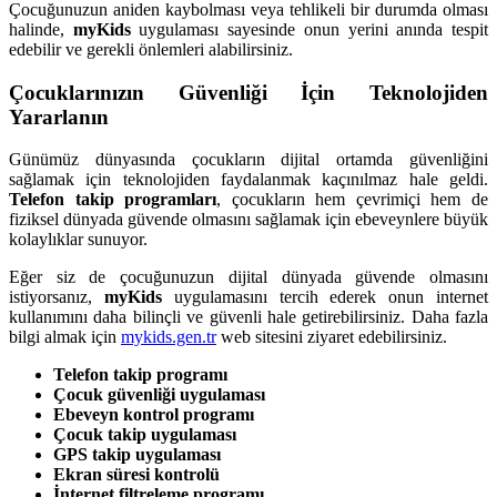
Çocuğunuzun aniden kaybolması veya tehlikeli bir durumda olması
halinde,
myKids
uygulaması sayesinde onun yerini anında tespit
edebilir ve gerekli önlemleri alabilirsiniz.
Çocuklarınızın Güvenliği İçin Teknolojiden
Yararlanın
Günümüz dünyasında çocukların dijital ortamda güvenliğini
sağlamak için teknolojiden faydalanmak kaçınılmaz hale geldi.
Telefon takip programları
, çocukların hem çevrimiçi hem de
fiziksel dünyada güvende olmasını sağlamak için ebeveynlere büyük
kolaylıklar sunuyor.
Eğer siz de çocuğunuzun dijital dünyada güvende olmasını
istiyorsanız,
myKids
uygulamasını tercih ederek onun internet
kullanımını daha bilinçli ve güvenli hale getirebilirsiniz. Daha fazla
bilgi almak için
mykids.gen.tr
web sitesini ziyaret edebilirsiniz.
Telefon takip programı
Çocuk güvenliği uygulaması
Ebeveyn kontrol programı
Çocuk takip uygulaması
GPS takip uygulaması
Ekran süresi kontrolü
İnternet filtreleme programı