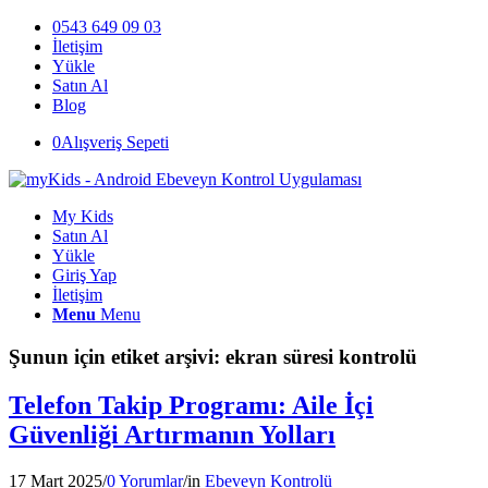
0543 649 09 03
İletişim
Yükle
Satın Al
Blog
0
Alışveriş Sepeti
My Kids
Satın Al
Yükle
Giriş Yap
İletişim
Menu
Menu
Şunun için etiket arşivi:
ekran süresi kontrolü
Telefon Takip Programı: Aile İçi
Güvenliği Artırmanın Yolları
17 Mart 2025
/
0 Yorumlar
/
in
Ebeveyn Kontrolü