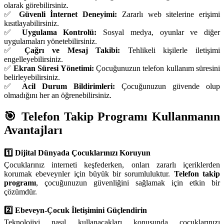
olarak görebilirsiniz.
✅
Güvenli İnternet Deneyimi:
Zararlı web sitelerine erişimi
kısıtlayabilirsiniz.
✅
Uygulama Kontrolü:
Sosyal medya, oyunlar ve diğer
uygulamaları yönetebilirsiniz.
✅
Çağrı ve Mesaj Takibi:
Tehlikeli kişilerle iletişimi
engelleyebilirsiniz.
✅
Ekran Süresi Yönetimi:
Çocuğunuzun telefon kullanım süresini
belirleyebilirsiniz.
✅
Acil Durum Bildirimleri:
Çocuğunuzun güvende olup
olmadığını her an öğrenebilirsiniz.
🎯 Telefon Takip Programı Kullanmanın
Avantajları
1️⃣ Dijital Dünyada Çocuklarınızı Koruyun
Çocuklarınız interneti keşfederken, onları zararlı içeriklerden
korumak ebeveynler için büyük bir sorumluluktur.
Telefon takip
programı
, çocuğunuzun güvenliğini sağlamak için etkin bir
çözümdür.
2️⃣ Ebeveyn-Çocuk İletişimini Güçlendirin
Teknolojiyi nasıl kullanacakları konusunda çocuklarınızı