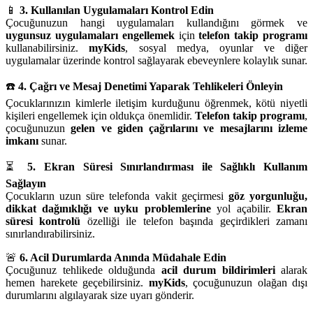
📱
3. Kullanılan Uygulamaları Kontrol Edin
Çocuğunuzun hangi uygulamaları kullandığını görmek ve
uygunsuz uygulamaları engellemek
için
telefon takip programı
kullanabilirsiniz.
myKids
, sosyal medya, oyunlar ve diğer
uygulamalar üzerinde kontrol sağlayarak ebeveynlere kolaylık sunar.
☎️
4. Çağrı ve Mesaj Denetimi Yaparak Tehlikeleri Önleyin
Çocuklarınızın kimlerle iletişim kurduğunu öğrenmek, kötü niyetli
kişileri engellemek için oldukça önemlidir.
Telefon takip programı
,
çocuğunuzun
gelen ve giden çağrılarını ve mesajlarını izleme
imkanı
sunar.
⏳
5. Ekran Süresi Sınırlandırması ile Sağlıklı Kullanım
Sağlayın
Çocukların uzun süre telefonda vakit geçirmesi
göz yorgunluğu,
dikkat dağınıklığı ve uyku problemlerine
yol açabilir.
Ekran
süresi kontrolü
özelliği ile telefon başında geçirdikleri zamanı
sınırlandırabilirsiniz.
🚨
6. Acil Durumlarda Anında Müdahale Edin
Çocuğunuz tehlikede olduğunda
acil durum bildirimleri
alarak
hemen harekete geçebilirsiniz.
myKids
, çocuğunuzun olağan dışı
durumlarını algılayarak size uyarı gönderir.