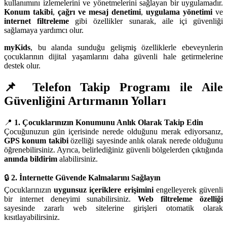
kullanımını izlemelerini ve yönetmelerini sağlayan bir uygulamadır.
Konum takibi
,
çağrı ve mesaj denetimi
,
uygulama yönetimi
ve
internet filtreleme
gibi özellikler sunarak, aile içi güvenliği
sağlamaya yardımcı olur.
myKids
, bu alanda sunduğu gelişmiş özelliklerle ebeveynlerin
çocuklarının dijital yaşamlarını daha güvenli hale getirmelerine
destek olur.
📌 Telefon Takip Programı ile Aile
Güvenliğini Artırmanın Yolları
📍
1. Çocuklarınızın Konumunu Anlık Olarak Takip Edin
Çocuğunuzun gün içerisinde nerede olduğunu merak ediyorsanız,
GPS konum takibi
özelliği sayesinde anlık olarak nerede olduğunu
öğrenebilirsiniz. Ayrıca, belirlediğiniz güvenli bölgelerden çıktığında
anında bildirim
alabilirsiniz.
🔒
2. İnternette Güvende Kalmalarını Sağlayın
Çocuklarınızın
uygunsuz içeriklere erişimini
engelleyerek güvenli
bir internet deneyimi sunabilirsiniz.
Web filtreleme özelliği
sayesinde zararlı web sitelerine girişleri otomatik olarak
kısıtlayabilirsiniz.