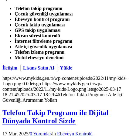
Telefon takip programı
Çocuk güvenliği uygulaması
Ebeveyn kontrol programı
Çocuk takip uygulaması
GPS takip uygulaması
Ekran süresi kontrolü
İnternet filtreleme programı
Aile içi güvenlik uygulaması
Telefon izleme programı
Mobil ebeveyn denetimi
İletişim
│
Lisans Satın Al
│
Yükle
https://www.mykids.gen.tr/wp-content/uploads/2022/11/my-kids-
Logo.png
0
0
letsgo
https://www.mykids.gen.tr/wp-
content/uploads/2022/11/my-kids-Logo.png
letsgo
2025-03-17
18:21:45
2025-03-17 18:29:46
Telefon Takip Programı: Aile İçi
Güvenliği Artırmanın Yolları
Telefon Takip Programı ile Dijital
Dünyada Kontrol Sizde
17 Mart 2025
/
0 Yorumlar
/
in
Ebeveyn Kontrolü