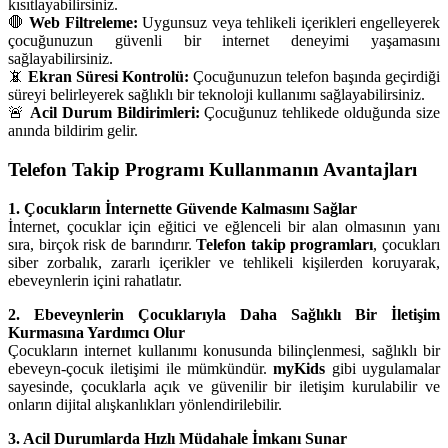
kısıtlayabilirsiniz.
🛑
Web Filtreleme:
Uygunsuz veya tehlikeli içerikleri engelleyerek
çocuğunuzun güvenli bir internet deneyimi yaşamasını
sağlayabilirsiniz.
📵
Ekran Süresi Kontrolü:
Çocuğunuzun telefon başında geçirdiği
süreyi belirleyerek sağlıklı bir teknoloji kullanımı sağlayabilirsiniz.
🚨
Acil Durum Bildirimleri:
Çocuğunuz tehlikede olduğunda size
anında bildirim gelir.
Telefon Takip Programı Kullanmanın Avantajları
1. Çocukların İnternette Güvende Kalmasını Sağlar
İnternet, çocuklar için eğitici ve eğlenceli bir alan olmasının yanı
sıra, birçok risk de barındırır.
Telefon takip programları
, çocukları
siber zorbalık, zararlı içerikler ve tehlikeli kişilerden koruyarak,
ebeveynlerin içini rahatlatır.
2. Ebeveynlerin Çocuklarıyla Daha Sağlıklı Bir İletişim
Kurmasına Yardımcı Olur
Çocukların internet kullanımı konusunda bilinçlenmesi, sağlıklı bir
ebeveyn-çocuk iletişimi ile mümkündür.
myKids
gibi uygulamalar
sayesinde, çocuklarla açık ve güvenilir bir iletişim kurulabilir ve
onların dijital alışkanlıkları yönlendirilebilir.
3. Acil Durumlarda Hızlı Müdahale İmkanı Sunar