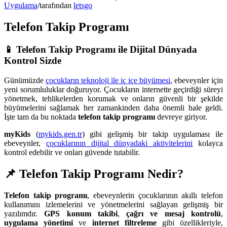
Uygulama
/
tarafından
letsgo
Telefon Takip Programı
📱 Telefon Takip Programı ile Dijital Dünyada
Kontrol Sizde
Günümüzde
çocukların teknoloji ile iç içe büyümesi
, ebeveynler için
yeni sorumluluklar doğuruyor. Çocukların internette geçirdiği süreyi
yönetmek, tehlikelerden korumak ve onların güvenli bir şekilde
büyümelerini sağlamak her zamankinden daha önemli hale geldi.
İşte tam da bu noktada
telefon takip programı
devreye giriyor.
myKids
(
mykids.gen.tr
) gibi gelişmiş bir takip uygulaması ile
ebeveynler,
çocuklarının dijital dünyadaki aktivitelerini
kolayca
kontrol edebilir ve onları güvende tutabilir.
📌 Telefon Takip Programı Nedir?
Telefon takip programı
, ebeveynlerin çocuklarının akıllı telefon
kullanımını izlemelerini ve yönetmelerini sağlayan gelişmiş bir
yazılımdır.
GPS konum takibi
,
çağrı ve mesaj kontrolü
,
uygulama yönetimi
ve
internet filtreleme
gibi özellikleriyle,