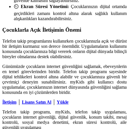
güvende kalmasını sağlayabilirsiniz.
⏲️
Ekran Süresi Yönetimi:
Çocuklarınızın dijital ortamda
geçirdikleri zamanı kontrol altına alarak sağlıklı kullanım
alışkanlıkları kazandırabilirsiniz.
Çocuklarla Açık İletişimin Önemi
Telefon takip programlarını kullanırken çocuklarınızla açık ve dürüst
bir iletişim kurmanız son derece önemlidir. Uygulamaların kullanımı
konusunda çocuklarınıza bilgi vererek onların dijital dünyada bilinçli
bireyler olmalarına destek olabilirsiniz.
Günümüzde çocukların internet güvenliğini sağlamak, ebeveynlerin
en temel görevlerinden biridir. Telefon takip programı sayesinde
dijital tehlikeleri kontrol altına alabilir ve çocuklarınıza güvenli bir
çevrimiçi deneyim sunabilirsiniz. myKids gibi kullanıcı dostu
uygulamalar, çocuklarınızın internet dünyasında güvenliğini sağlama
konusunda en iyi çözümlerden biridir.
İletişim
│
Lisans Satın Al
│
Yükle
Telefon takip programı, myKids, telefon takip uygulaması,
çocukların internet güvenliği, dijital güvenlik, konum takibi, mesaj
kontrolü, sosyal medya denetimi, ekran süresi kontrolü, aile
güvenliği uygulaması