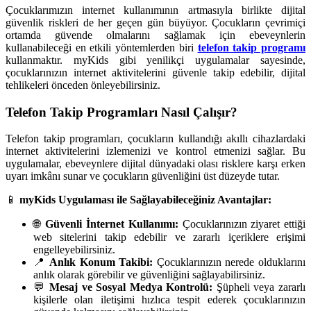
Çocuklarımızın internet kullanımının artmasıyla birlikte dijital
güvenlik riskleri de her geçen gün büyüyor. Çocukların çevrimiçi
ortamda güvende olmalarını sağlamak için ebeveynlerin
kullanabileceği en etkili yöntemlerden biri
telefon takip programı
kullanmaktır. myKids gibi yenilikçi uygulamalar sayesinde,
çocuklarınızın internet aktivitelerini güvenle takip edebilir, dijital
tehlikeleri önceden önleyebilirsiniz.
Telefon Takip Programları Nasıl Çalışır?
Telefon takip programları, çocukların kullandığı akıllı cihazlardaki
internet aktivitelerini izlemenizi ve kontrol etmenizi sağlar. Bu
uygulamalar, ebeveynlere dijital dünyadaki olası risklere karşı erken
uyarı imkânı sunar ve çocukların güvenliğini üst düzeyde tutar.
📱
myKids Uygulaması ile Sağlayabileceğiniz Avantajlar:
🌐
Güvenli İnternet Kullanımı:
Çocuklarınızın ziyaret ettiği
web sitelerini takip edebilir ve zararlı içeriklere erişimi
engelleyebilirsiniz.
📍
Anlık Konum Takibi:
Çocuklarınızın nerede olduklarını
anlık olarak görebilir ve güvenliğini sağlayabilirsiniz.
💬
Mesaj ve Sosyal Medya Kontrolü:
Şüpheli veya zararlı
kişilerle olan iletişimi hızlıca tespit ederek çocuklarınızın