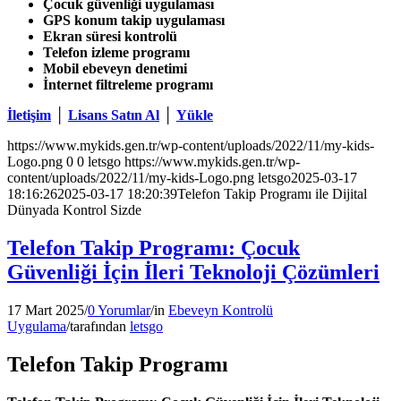
Çocuk güvenliği uygulaması
GPS konum takip uygulaması
Ekran süresi kontrolü
Telefon izleme programı
Mobil ebeveyn denetimi
İnternet filtreleme programı
İletişim
│
Lisans Satın Al
│
Yükle
https://www.mykids.gen.tr/wp-content/uploads/2022/11/my-kids-
Logo.png
0
0
letsgo
https://www.mykids.gen.tr/wp-
content/uploads/2022/11/my-kids-Logo.png
letsgo
2025-03-17
18:16:26
2025-03-17 18:20:39
Telefon Takip Programı ile Dijital
Dünyada Kontrol Sizde
Telefon Takip Programı: Çocuk
Güvenliği İçin İleri Teknoloji Çözümleri
17 Mart 2025
/
0 Yorumlar
/
in
Ebeveyn Kontrolü
Uygulama
/
tarafından
letsgo
Telefon Takip Programı