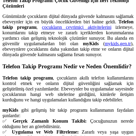
Telefon Takip Programı: Çocuk Güvenliği İçin İleri Teknoloji
Çözümleri
Günümüzde çocukların dijital dünyada güvende kalmasını sağlamak
ebeveynler için en büyük önceliklerden biri haline geldi.
Telefon
takip programı
,
çocukların çevrimiçi aktivitelerini
izlemeye,
konumlarını takip etmeye ve zararlı içeriklerden korunmalarına
yardımcı olan gelişmiş teknolojik çözümler sunuyor. Bu alanda en
güvenilir uygulamalardan biri olan
myKids
(
mykids.gen.tr
),
ebeveynlere çocuklarını daha yakından takip etme ve onların dijital
dünyada güvende kalmasını sağlama fırsatı sunuyor.
Telefon Takip Programı Nedir ve Neden Önemlidir?
Telefon takip programı
, çocukların akıllı telefon kullanımlarını
kontrol etmek ve onların dijital güvenliğini sağlamak için
geliştirilmiş özel yazılımlardır. Ebeveynler bu uygulamalar sayesinde
çocuklarının hangi web sitelerine girdiğini, kimlerle iletişim
kurduğunu ve hangi uygulamaları kullandığını takip edebilirler.
myKids
gibi gelişmiş bir takip programı kullanmanın faydaları
şunlardır:
✅
Gerçek Zamanlı Konum Takibi:
Çocuğunuzun nerede
olduğunu her an görebilirsiniz.
✅
Uygulama ve Web Filtreleme:
Zararlı veya yaşa uygun