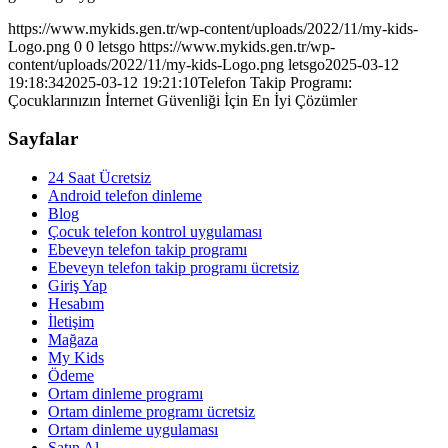
https://www.mykids.gen.tr/wp-content/uploads/2022/11/my-kids-
Logo.png
0
0
letsgo
https://www.mykids.gen.tr/wp-
content/uploads/2022/11/my-kids-Logo.png
letsgo
2025-03-12
19:18:34
2025-03-12 19:21:10
Telefon Takip Programı:
Çocuklarınızın İnternet Güvenliği İçin En İyi Çözümler
Sayfalar
24 Saat Ücretsiz
Android telefon dinleme
Blog
Çocuk telefon kontrol uygulaması
Ebeveyn telefon takip programı
Ebeveyn telefon takip programı ücretsiz
Giriş Yap
Hesabım
İletişim
Mağaza
My Kids
Ödeme
Ortam dinleme programı
Ortam dinleme programı ücretsiz
Ortam dinleme uygulaması
Satın Al