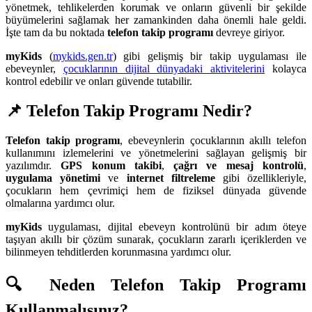
yönetmek, tehlikelerden korumak ve onların güvenli bir şekilde
büyümelerini sağlamak her zamankinden daha önemli hale geldi.
İşte tam da bu noktada
telefon takip programı
devreye giriyor.
myKids
(
mykids.gen.tr
) gibi gelişmiş bir takip uygulaması ile
ebeveynler,
çocuklarının dijital dünyadaki aktivitelerini
kolayca
kontrol edebilir ve onları güvende tutabilir.
📌 Telefon Takip Programı Nedir?
Telefon takip programı
, ebeveynlerin çocuklarının akıllı telefon
kullanımını izlemelerini ve yönetmelerini sağlayan gelişmiş bir
yazılımdır.
GPS konum takibi
,
çağrı ve mesaj kontrolü
,
uygulama yönetimi
ve
internet filtreleme
gibi özellikleriyle,
çocukların hem çevrimiçi hem de fiziksel dünyada güvende
olmalarına yardımcı olur.
myKids
uygulaması, dijital ebeveyn kontrolünü bir adım öteye
taşıyan akıllı bir çözüm sunarak, çocukların zararlı içeriklerden ve
bilinmeyen tehditlerden korunmasına yardımcı olur.
🔍 Neden Telefon Takip Programı
Kullanmalısınız?