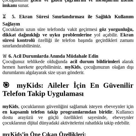
imkanı
sunar.
⏳
5. Ekran Süresi Sınırlandırması ile Sağlıklı Kullanım
Sağlayın
Çocukların uzun süre telefonda vakit geçirmesi
göz yorgunluğu,
dikkat dağınıklığı ve uyku problemlerine
yol açabilir.
Ekran
süresi kontrolü
özelliği ile telefon başında geçirdikleri zamanı
sınırlandırabilirsiniz.
🚨
6. Acil Durumlarda Anında Müdahale Edin
Çocuğunuz tehlikede olduğunda
acil durum bildirimleri
alarak
hemen harekete geçebilirsiniz.
myKids
, çocuğunuzun olağan dışı
durumlarını algılayarak size uyarı gönderir.
🎯 myKids: Aileler İçin En Güvenilir
Telefon Takip Uygulaması
myKids
, çocuklarının güvenliğini sağlamak isteyen ebeveynler için
en kapsamlı telefon takip programlarından biridir
. Kullanıcı
dostu arayüzü ve güçlü özellikleri sayesinde, ebeveynler
çocuklarının dijital dünyadaki aktivitelerini rahatlıkla takip edebilir.
myKids’in Öne Çıkan Özellikleri: