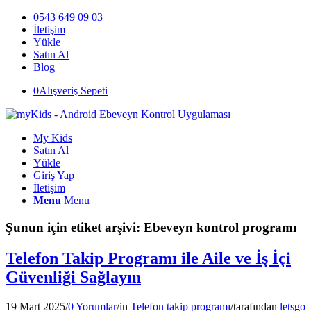
0543 649 09 03
İletişim
Yükle
Satın Al
Blog
0
Alışveriş Sepeti
My Kids
Satın Al
Yükle
Giriş Yap
İletişim
Menu
Menu
Şunun için etiket arşivi:
Ebeveyn kontrol programı
Telefon Takip Programı ile Aile ve İş İçi
Güvenliği Sağlayın
19 Mart 2025
/
0 Yorumlar
/
in
Telefon takip programı
/
tarafından
letsgo