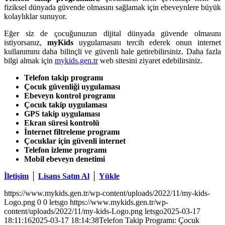
fiziksel dünyada güvende olmasını sağlamak için ebeveynlere büyük
kolaylıklar sunuyor.
Eğer siz de çocuğunuzun dijital dünyada güvende olmasını
istiyorsanız,
myKids
uygulamasını tercih ederek onun internet
kullanımını daha bilinçli ve güvenli hale getirebilirsiniz. Daha fazla
bilgi almak için
mykids.gen.tr
web sitesini ziyaret edebilirsiniz.
Telefon takip programı
Çocuk güvenliği uygulaması
Ebeveyn kontrol programı
Çocuk takip uygulaması
GPS takip uygulaması
Ekran süresi kontrolü
İnternet filtreleme programı
Çocuklar için güvenli internet
Telefon izleme programı
Mobil ebeveyn denetimi
İletişim
│
Lisans Satın Al
│
Yükle
https://www.mykids.gen.tr/wp-content/uploads/2022/11/my-kids-
Logo.png
0
0
letsgo
https://www.mykids.gen.tr/wp-
content/uploads/2022/11/my-kids-Logo.png
letsgo
2025-03-17
18:11:16
2025-03-17 18:14:38
Telefon Takip Programı: Çocuk