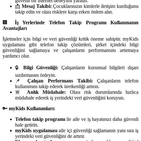
güvenli bir internet deneyimi yaratın.
📩
Mesaj Takibi:
Çocuklarınızın kimlerle iletişim kurduğunu
takip edin ve olası risklere karşı erken önlem alın.
🏢
İş Yerlerinde Telefon Takip Programı Kullanmanın
Avantajları
İşletmeler için bilgi ve veri güvenliği kritik öneme sahiptir. myKids
uygulaması gibi telefon takip çözümleri, şirket içindeki bilgi
güvenliğini sağlamaya ve çalışanların performansını artırmaya
yardımcı olur.
🔒
Bilgi Güvenliği:
Çalışanların kurumsal bilgileri dışarı
sızdırmasını önleyin.
📌
Çalışan Performans Takibi:
Çalışanların telefon
kullanımını takip ederek üretkenliği artırın.
🚨
Anlık Müdahale:
Olası risk durumlarında hızlıca
müdahale ederek iş yerindeki veri güvenliğini koruyun.
🔑
myKids Kullanımları:
Telefon takip programı
ile aile ve iş hayatınızı daha güvenli
hale getirin.
myKids uygulaması
aile içi güvenliği sağlamanın yanı sıra iş
yerindeki veri güvenliğini de artırır.