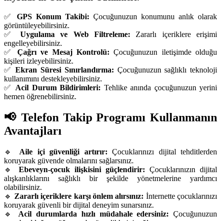
✅
GPS Konum Takibi:
Çocuğunuzun konumunu anlık olarak
görüntüleyebilirsiniz.
✅
Uygulama ve Web Filtreleme:
Zararlı içeriklere erişimi
engelleyebilirsiniz.
✅
Çağrı ve Mesaj Kontrolü:
Çocuğunuzun iletişimde olduğu
kişileri izleyebilirsiniz.
✅
Ekran Süresi Sınırlandırma:
Çocuğunuzun sağlıklı teknoloji
kullanımını destekleyebilirsiniz.
✅
Acil Durum Bildirimleri:
Tehlike anında çocuğunuzun yerini
hemen öğrenebilirsiniz.
📢 Telefon Takip Programı Kullanmanın
Avantajları
🔹
Aile içi güvenliği artırır:
Çocuklarınızı dijital tehditlerden
koruyarak güvende olmalarını sağlarsınız.
🔹
Ebeveyn-çocuk ilişkisini güçlendirir:
Çocuklarınızın dijital
alışkanlıklarını sağlıklı bir şekilde yönetmelerine yardımcı
olabilirsiniz.
🔹
Zararlı içeriklere karşı önlem alırsınız:
İnternette çocuklarınızı
koruyarak güvenli bir dijital deneyim sunarsınız.
🔹
Acil durumlarda hızlı müdahale edersiniz:
Çocuğunuzun