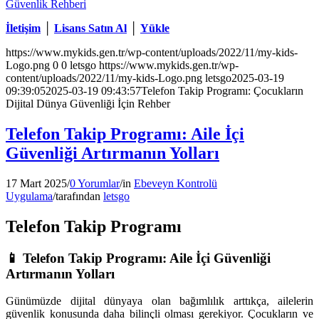
Güvenlik Rehberi
İletişim
│
Lisans Satın Al
│
Yükle
https://www.mykids.gen.tr/wp-content/uploads/2022/11/my-kids-
Logo.png
0
0
letsgo
https://www.mykids.gen.tr/wp-
content/uploads/2022/11/my-kids-Logo.png
letsgo
2025-03-19
09:39:05
2025-03-19 09:43:57
Telefon Takip Programı: Çocukların
Dijital Dünya Güvenliği İçin Rehber
Telefon Takip Programı: Aile İçi
Güvenliği Artırmanın Yolları
17 Mart 2025
/
0 Yorumlar
/
in
Ebeveyn Kontrolü
Uygulama
/
tarafından
letsgo
Telefon Takip Programı
📱
Telefon Takip Programı: Aile İçi Güvenliği
Artırmanın Yolları
Günümüzde dijital dünyaya olan bağımlılık arttıkça, ailelerin
güvenlik konusunda daha bilinçli olması gerekiyor. Çocukların ve