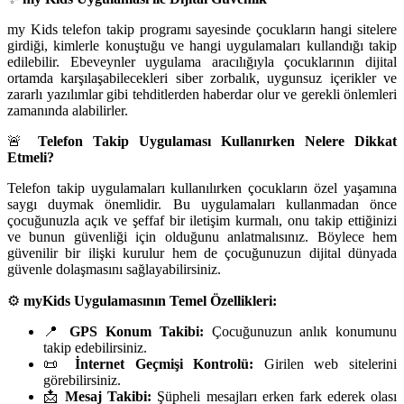
my Kids telefon takip programı sayesinde çocukların hangi sitelere
girdiği, kimlerle konuştuğu ve hangi uygulamaları kullandığı takip
edilebilir. Ebeveynler uygulama aracılığıyla çocuklarının dijital
ortamda karşılaşabilecekleri siber zorbalık, uygunsuz içerikler ve
zararlı yazılımlar gibi tehditlerden haberdar olur ve gerekli önlemleri
zamanında alabilirler.
🚨
Telefon Takip Uygulaması Kullanırken Nelere Dikkat
Etmeli?
Telefon takip uygulamaları kullanılırken çocukların özel yaşamına
saygı duymak önemlidir. Bu uygulamaları kullanmadan önce
çocuğunuzla açık ve şeffaf bir iletişim kurmalı, onu takip ettiğinizi
ve bunun güvenliği için olduğunu anlatmalısınız. Böylece hem
güvenilir bir ilişki kurulur hem de çocuğunuzun dijital dünyada
güvenle dolaşmasını sağlayabilirsiniz.
⚙️
myKids Uygulamasının Temel Özellikleri:
📍
GPS Konum Takibi:
Çocuğunuzun anlık konumunu
takip edebilirsiniz.
📜
İnternet Geçmişi Kontrolü:
Girilen web sitelerini
görebilirsiniz.
📩
Mesaj Takibi:
Şüpheli mesajları erken fark ederek olası