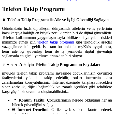
Telefon Takip Programı
📱
Telefon Takip Programı ile Aile ve İş İçi Güvenliği Sağlayın
Günümüzün hızla dijitalleşen dünyasında ailelerin ve iş yerlerinin
karşı karşıya kaldığı en büyük zorluklardan biri de dijital güvenliktir.
Telefon kullanımının yaygınlaşmasıyla birlikte ortaya çıkan riskleri
minimize etmek için
telefon takip programı
gibi teknolojik araçlar
vazgeçilmez hale geldi. İşte tam bu noktada myKids uygulaması,
hem aile içi güvenliği hem de iş yerindeki dijital güvenliği
sağlamada en güçlü yardımcılarınızdan biri oluyor.
👨‍👩‍👧‍👦
Aile İçin Telefon Takip Programının Faydaları
myKids telefon takip programı sayesinde çocuklarınızın çevrimiçi
faaliyetlerini yakından takip edebilir, onları internetin olası
zararlarından koruyabilirsiniz. İnternet üzerinde karşılaşabilecekleri
siber zorbalık, dijital bağımlılık ve zararlı içerikler gibi tehditlere
karşı güçlü bir savunma oluşturabilirsiniz.
📍
Konum Takibi:
Çocuklarınızın nerede olduğunu her an
bilerek güvenliğini sağlayın.
🌐
İnternet Denetimi:
Girilen web sitelerini kontrol ederek