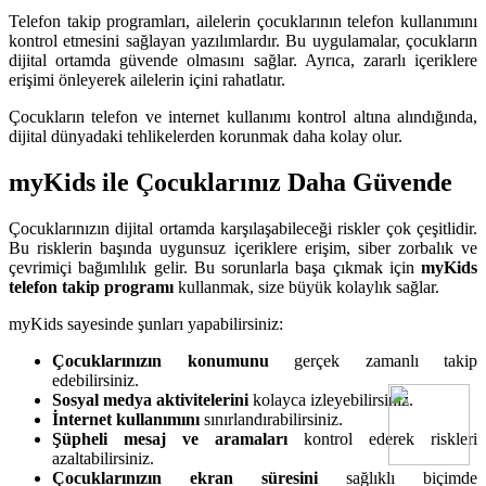
Telefon takip programları, ailelerin çocuklarının telefon kullanımını
kontrol etmesini sağlayan yazılımlardır. Bu uygulamalar, çocukların
dijital ortamda güvende olmasını sağlar. Ayrıca, zararlı içeriklere
erişimi önleyerek ailelerin içini rahatlatır.
Çocukların telefon ve internet kullanımı kontrol altına alındığında,
dijital dünyadaki tehlikelerden korunmak daha kolay olur.
myKids ile Çocuklarınız Daha Güvende
Çocuklarınızın dijital ortamda karşılaşabileceği riskler çok çeşitlidir.
Bu risklerin başında uygunsuz içeriklere erişim, siber zorbalık ve
çevrimiçi bağımlılık gelir. Bu sorunlarla başa çıkmak için
myKids
telefon takip programı
kullanmak, size büyük kolaylık sağlar.
myKids sayesinde şunları yapabilirsiniz:
Çocuklarınızın konumunu
gerçek zamanlı takip
edebilirsiniz.
Sosyal medya aktivitelerini
kolayca izleyebilirsiniz.
İnternet kullanımını
sınırlandırabilirsiniz.
Şüpheli mesaj ve aramaları
kontrol ederek riskleri
azaltabilirsiniz.
Çocuklarınızın ekran süresini
sağlıklı biçimde