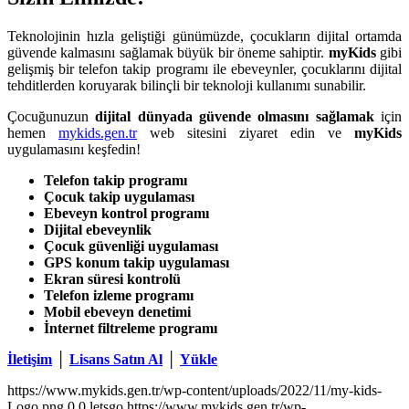
Teknolojinin hızla geliştiği günümüzde, çocukların dijital ortamda
güvende kalmasını sağlamak büyük bir öneme sahiptir.
myKids
gibi
gelişmiş bir telefon takip programı ile ebeveynler, çocuklarını dijital
tehditlerden koruyarak bilinçli bir teknoloji kullanımı sunabilir.
Çocuğunuzun
dijital dünyada güvende olmasını sağlamak
için
hemen
mykids.gen.tr
web sitesini ziyaret edin ve
myKids
uygulamasını keşfedin!
Telefon takip programı
Çocuk takip uygulaması
Ebeveyn kontrol programı
Dijital ebeveynlik
Çocuk güvenliği uygulaması
GPS konum takip uygulaması
Ekran süresi kontrolü
Telefon izleme programı
Mobil ebeveyn denetimi
İnternet filtreleme programı
İletişim
│
Lisans Satın Al
│
Yükle
https://www.mykids.gen.tr/wp-content/uploads/2022/11/my-kids-
Logo.png
0
0
letsgo
https://www.mykids.gen.tr/wp-