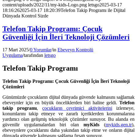
content/uploads/2022/11/my-kids-Logo.png
letsgo
2025-03-17
18:16:26
2025-03-17 18:20:39
Telefon Takip Programı ile Dijital
Dünyada Kontrol Sizde
Telefon Takip Programı: Çocuk
Güvenliği İçin İleri Teknoloji Çözümleri
17 Mart 2025
/
0 Yorumlar
/
in
Ebeveyn Kontrolü
Uygulama
/
tarafından
letsgo
Telefon Takip Programı
Telefon Takip Programı: Çocuk Güvenliği İçin İleri Teknoloji
Çözümleri
Günümüzde çocukların dijital dünyada güvende kalmasını sağlamak
ebeveynler için en büyük önceliklerden biri haline geldi.
Telefon
takip programı
,
çocukların çevrimiçi aktivitelerini
izlemeye,
konumlarını takip etmeye ve zararlı içeriklerden korunmalarına
yardımcı olan gelişmiş teknolojik çözümler sunuyor. Bu alanda en
güvenilir uygulamalardan biri olan
myKids
(
mykids.gen.tr
),
ebeveynlere çocuklarını daha yakından takip etme ve onların dijital
dünyada güvende kalmasını sağlama fırsatı sunuyor.