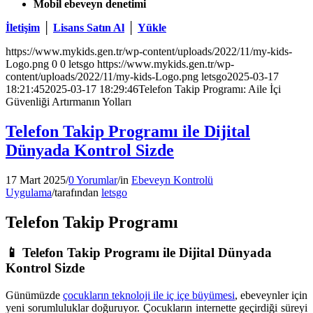
Mobil ebeveyn denetimi
İletişim
│
Lisans Satın Al
│
Yükle
https://www.mykids.gen.tr/wp-content/uploads/2022/11/my-kids-
Logo.png
0
0
letsgo
https://www.mykids.gen.tr/wp-
content/uploads/2022/11/my-kids-Logo.png
letsgo
2025-03-17
18:21:45
2025-03-17 18:29:46
Telefon Takip Programı: Aile İçi
Güvenliği Artırmanın Yolları
Telefon Takip Programı ile Dijital
Dünyada Kontrol Sizde
17 Mart 2025
/
0 Yorumlar
/
in
Ebeveyn Kontrolü
Uygulama
/
tarafından
letsgo
Telefon Takip Programı
📱 Telefon Takip Programı ile Dijital Dünyada
Kontrol Sizde
Günümüzde
çocukların teknoloji ile iç içe büyümesi
, ebeveynler için
yeni sorumluluklar doğuruyor. Çocukların internette geçirdiği süreyi