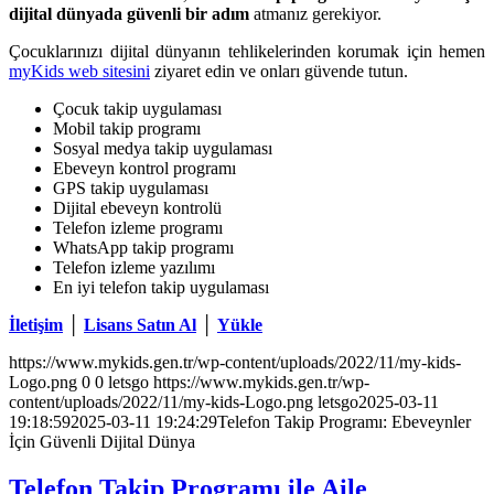
dijital dünyada güvenli bir adım
atmanız gerekiyor.
Çocuklarınızı dijital dünyanın tehlikelerinden korumak için hemen
myKids web sitesini
ziyaret edin ve onları güvende tutun.
Çocuk takip uygulaması
Mobil takip programı
Sosyal medya takip uygulaması
Ebeveyn kontrol programı
GPS takip uygulaması
Dijital ebeveyn kontrolü
Telefon izleme programı
WhatsApp takip programı
Telefon izleme yazılımı
En iyi telefon takip uygulaması
İletişim
│
Lisans Satın Al
│
Yükle
https://www.mykids.gen.tr/wp-content/uploads/2022/11/my-kids-
Logo.png
0
0
letsgo
https://www.mykids.gen.tr/wp-
content/uploads/2022/11/my-kids-Logo.png
letsgo
2025-03-11
19:18:59
2025-03-11 19:24:29
Telefon Takip Programı: Ebeveynler
İçin Güvenli Dijital Dünya
Telefon Takip Programı ile Aile