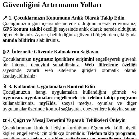
Güvenliğini Artırmanın Yolları
📍
1. Çocuklarınızın Konumunu Anlık Olarak Takip Edin
Çocuğunuzun gün içerisinde nerede olduğunu merak ediyorsanız,
GPS konum takibi
özelliği sayesinde anlık olarak nerede olduğunu
öğrenebilirsiniz. Ayrıca, belirlediğiniz güvenli bölgelerden çıktığında
anında bildirim
alabilirsiniz.
🔒
2. İnternette Güvende Kalmalarını Sağlayın
Çocuklarınızın
uygunsuz içeriklere erişimini
engelleyerek güvenli
bir internet deneyimi sunabilirsiniz.
Web filtreleme özelliği
sayesinde zararlı web sitelerine girişleri otomatik olarak
kısıtlayabilirsiniz.
📱
3. Kullanılan Uygulamaları Kontrol Edin
Çocuğunuzun hangi uygulamaları kullandığını görmek ve
uygunsuz uygulamaları engellemek
için
telefon takip programı
kullanabilirsiniz.
myKids
, sosyal medya, oyunlar ve diğer
uygulamalar üzerinde kontrol sağlayarak ebeveynlere kolaylık sunar.
☎️
4. Çağrı ve Mesaj Denetimi Yaparak Tehlikeleri Önleyin
Çocuklarınızın kimlerle iletişim kurduğunu öğrenmek, kötü niyetli
kişileri engellemek için oldukça önemlidir.
Telefon takip programı
,
çocuğunuzun
gelen ve giden çağrılarını ve mesajlarını izleme