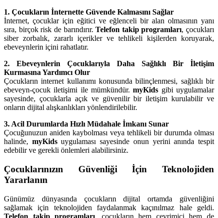
1. Çocukların İnternette Güvende Kalmasını Sağlar
İnternet, çocuklar için eğitici ve eğlenceli bir alan olmasının yanı
sıra, birçok risk de barındırır.
Telefon takip programları
, çocukları
siber zorbalık, zararlı içerikler ve tehlikeli kişilerden koruyarak,
ebeveynlerin içini rahatlatır.
2. Ebeveynlerin Çocuklarıyla Daha Sağlıklı Bir İletişim
Kurmasına Yardımcı Olur
Çocukların internet kullanımı konusunda bilinçlenmesi, sağlıklı bir
ebeveyn-çocuk iletişimi ile mümkündür.
myKids
gibi uygulamalar
sayesinde, çocuklarla açık ve güvenilir bir iletişim kurulabilir ve
onların dijital alışkanlıkları yönlendirilebilir.
3. Acil Durumlarda Hızlı Müdahale İmkanı Sunar
Çocuğunuzun aniden kaybolması veya tehlikeli bir durumda olması
halinde,
myKids
uygulaması sayesinde onun yerini anında tespit
edebilir ve gerekli önlemleri alabilirsiniz.
Çocuklarınızın Güvenliği İçin Teknolojiden
Yararlanın
Günümüz dünyasında çocukların dijital ortamda güvenliğini
sağlamak için teknolojiden faydalanmak kaçınılmaz hale geldi.
Telefon takip programları
, çocukların hem çevrimiçi hem de