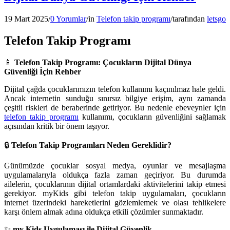
19 Mart 2025
/
0 Yorumlar
/
in
Telefon takip programı
/
tarafından
letsgo
Telefon Takip Programı
📱
Telefon Takip Programı: Çocukların Dijital Dünya
Güvenliği İçin Rehber
Dijital çağda çocuklarımızın telefon kullanımı kaçınılmaz hale geldi.
Ancak internetin sunduğu sınırsız bilgiye erişim, aynı zamanda
çeşitli riskleri de beraberinde getiriyor. Bu nedenle ebeveynler için
telefon takip programı
kullanımı, çocukların güvenliğini sağlamak
açısından kritik bir önem taşıyor.
🔒
Telefon Takip Programları Neden Gereklidir?
Günümüzde çocuklar sosyal medya, oyunlar ve mesajlaşma
uygulamalarıyla oldukça fazla zaman geçiriyor. Bu durumda
ailelerin, çocuklarının dijital ortamlardaki aktivitelerini takip etmesi
gerekiyor. myKids gibi telefon takip uygulamaları, çocukların
internet üzerindeki hareketlerini gözlemlemek ve olası tehlikelere
karşı önlem almak adına oldukça etkili çözümler sunmaktadır.
✨
my Kids Uygulaması ile Dijital Güvenlik