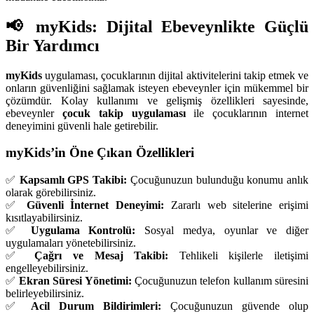
📢 myKids: Dijital Ebeveynlikte Güçlü
Bir Yardımcı
myKids
uygulaması, çocuklarının dijital aktivitelerini takip etmek ve
onların güvenliğini sağlamak isteyen ebeveynler için mükemmel bir
çözümdür. Kolay kullanımı ve gelişmiş özellikleri sayesinde,
ebeveynler
çocuk takip uygulaması
ile çocuklarının internet
deneyimini güvenli hale getirebilir.
myKids’in Öne Çıkan Özellikleri
✅
Kapsamlı GPS Takibi:
Çocuğunuzun bulunduğu konumu anlık
olarak görebilirsiniz.
✅
Güvenli İnternet Deneyimi:
Zararlı web sitelerine erişimi
kısıtlayabilirsiniz.
✅
Uygulama Kontrolü:
Sosyal medya, oyunlar ve diğer
uygulamaları yönetebilirsiniz.
✅
Çağrı ve Mesaj Takibi:
Tehlikeli kişilerle iletişimi
engelleyebilirsiniz.
✅
Ekran Süresi Yönetimi:
Çocuğunuzun telefon kullanım süresini
belirleyebilirsiniz.
✅
Acil Durum Bildirimleri:
Çocuğunuzun güvende olup