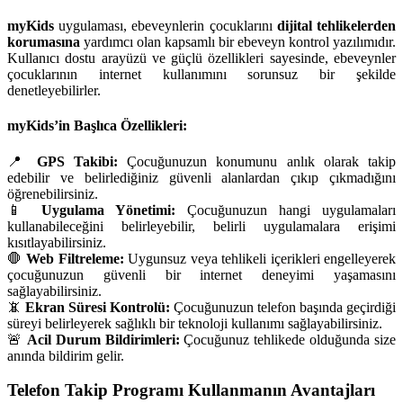
myKids
uygulaması, ebeveynlerin çocuklarını
dijital tehlikelerden
korumasına
yardımcı olan kapsamlı bir ebeveyn kontrol yazılımıdır.
Kullanıcı dostu arayüzü ve güçlü özellikleri sayesinde, ebeveynler
çocuklarının internet kullanımını sorunsuz bir şekilde
denetleyebilirler.
myKids’in Başlıca Özellikleri:
📍
GPS Takibi:
Çocuğunuzun konumunu anlık olarak takip
edebilir ve belirlediğiniz güvenli alanlardan çıkıp çıkmadığını
öğrenebilirsiniz.
📱
Uygulama Yönetimi:
Çocuğunuzun hangi uygulamaları
kullanabileceğini belirleyebilir, belirli uygulamalara erişimi
kısıtlayabilirsiniz.
🛑
Web Filtreleme:
Uygunsuz veya tehlikeli içerikleri engelleyerek
çocuğunuzun güvenli bir internet deneyimi yaşamasını
sağlayabilirsiniz.
📵
Ekran Süresi Kontrolü:
Çocuğunuzun telefon başında geçirdiği
süreyi belirleyerek sağlıklı bir teknoloji kullanımı sağlayabilirsiniz.
🚨
Acil Durum Bildirimleri:
Çocuğunuz tehlikede olduğunda size
anında bildirim gelir.
Telefon Takip Programı Kullanmanın Avantajları