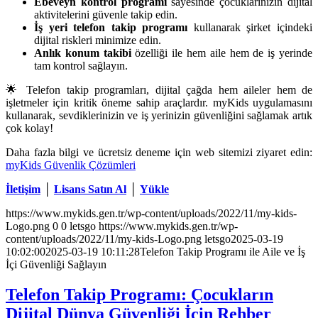
Ebeveyn kontrol programı
sayesinde çocuklarınızın dijital
aktivitelerini güvenle takip edin.
İş yeri telefon takip programı
kullanarak şirket içindeki
dijital riskleri minimize edin.
Anlık konum takibi
özelliği ile hem aile hem de iş yerinde
tam kontrol sağlayın.
🌟 Telefon takip programları, dijital çağda hem aileler hem de
işletmeler için kritik öneme sahip araçlardır. myKids uygulamasını
kullanarak, sevdiklerinizin ve iş yerinizin güvenliğini sağlamak artık
çok kolay!
Daha fazla bilgi ve ücretsiz deneme için web sitemizi ziyaret edin:
myKids Güvenlik Çözümleri
İletişim
│
Lisans Satın Al
│
Yükle
https://www.mykids.gen.tr/wp-content/uploads/2022/11/my-kids-
Logo.png
0
0
letsgo
https://www.mykids.gen.tr/wp-
content/uploads/2022/11/my-kids-Logo.png
letsgo
2025-03-19
10:02:00
2025-03-19 10:11:28
Telefon Takip Programı ile Aile ve İş
İçi Güvenliği Sağlayın
Telefon Takip Programı: Çocukların
Dijital Dünya Güvenliği İçin Rehber