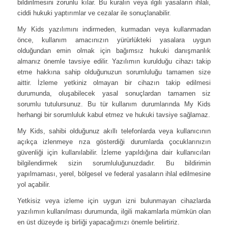
bildirilmesini zorunlu kılar. Bu kuralın veya ilgili yasaların ihlali,
ciddi hukuki yaptırımlar ve cezalar ile sonuçlanabilir.
My Kids yazılımını indirmeden, kurmadan veya kullanmadan
önce, kullanım amacınızın yürürlükteki yasalara uygun
olduğundan emin olmak için bağımsız hukuki danışmanlık
almanız önemle tavsiye edilir. Yazılımın kurulduğu cihazı takip
etme hakkına sahip olduğunuzun sorumluluğu tamamen size
aittir. İzleme yetkiniz olmayan bir cihazın takip edilmesi
durumunda, oluşabilecek yasal sonuçlardan tamamen siz
sorumlu tutulursunuz. Bu tür kullanım durumlarında My Kids
herhangi bir sorumluluk kabul etmez ve hukuki tavsiye sağlamaz.
My Kids, sahibi olduğunuz akıllı telefonlarda veya kullanıcının
açıkça izlenmeye rıza gösterdiği durumlarda çocuklarınızın
güvenliği için kullanılabilir. İzleme yapıldığına dair kullanıcıları
bilgilendirmek sizin sorumluluğunuzdadır. Bu bildirimin
yapılmaması, yerel, bölgesel ve federal yasaların ihlal edilmesine
yol açabilir.
Yetkisiz veya izleme için uygun izni bulunmayan cihazlarda
yazılımın kullanılması durumunda, ilgili makamlarla mümkün olan
en üst düzeyde iş birliği yapacağımızı önemle belirtiriz.