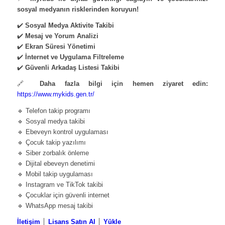
sosyal medyanın risklerinden koruyun!
✔️
Sosyal Medya Aktivite Takibi
✔️
Mesaj ve Yorum Analizi
✔️
Ekran Süresi Yönetimi
✔️
İnternet ve Uygulama Filtreleme
✔️
Güvenli Arkadaş Listesi Takibi
🔗
Daha fazla bilgi için hemen ziyaret edin:
https://www.mykids.gen.tr/
🔹 Telefon takip programı
🔹 Sosyal medya takibi
🔹 Ebeveyn kontrol uygulaması
🔹 Çocuk takip yazılımı
🔹 Siber zorbalık önleme
🔹 Dijital ebeveyn denetimi
🔹 Mobil takip uygulaması
🔹 Instagram ve TikTok takibi
🔹 Çocuklar için güvenli internet
🔹 WhatsApp mesaj takibi
İletişim
│
Lisans Satın Al
│
Yükle