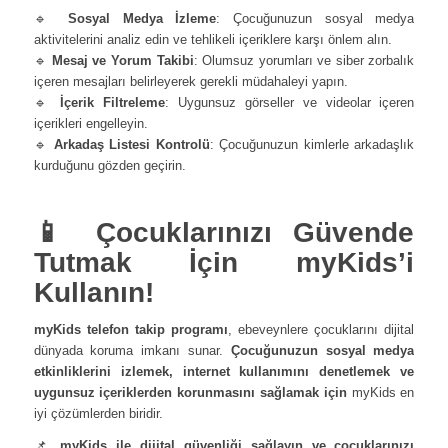
🔹
Sosyal Medya İzleme
: Çocuğunuzun sosyal medya
aktivitelerini analiz edin ve tehlikeli içeriklere karşı önlem alın.
🔹
Mesaj ve Yorum Takibi
: Olumsuz yorumları ve siber zorbalık
içeren mesajları belirleyerek gerekli müdahaleyi yapın.
🔹
İçerik Filtreleme
: Uygunsuz görseller ve videolar içeren
içerikleri engelleyin.
🔹
Arkadaş Listesi Kontrolü
: Çocuğunuzun kimlerle arkadaşlık
kurduğunu gözden geçirin.
📱 Çocuklarınızı Güvende
Tutmak İçin myKids’i
Kullanın!
myKids telefon takip programı
, ebeveynlere çocuklarını dijital
dünyada koruma imkanı sunar.
Çocuğunuzun sosyal medya
etkinliklerini izlemek, internet kullanımını denetlemek ve
uygunsuz içeriklerden korunmasını sağlamak için
myKids en
iyi çözümlerden biridir.
📌
myKids ile dijital güvenliği sağlayın ve çocuklarınızı