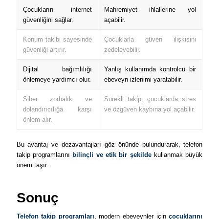
Çocukların internet
Mahremiyet ihlallerine yol
güvenliğini sağlar.
açabilir.
Konum takibi sayesinde
Çocuklarla güven ilişkisini
güvenliği artırır.
zedeleyebilir.
Dijital bağımlılığı
Yanlış kullanımda kontrolcü bir
önlemeye yardımcı olur.
ebeveyn izlenimi yaratabilir.
Siber zorbalık ve
Sürekli takip, çocuklarda stres
dolandırıcılığa karşı
ve özgüven kaybına yol açabilir.
önlem alır.
Bu avantaj ve dezavantajları göz önünde bulundurarak, telefon
takip programlarını
bilinçli ve etik bir şekilde
kullanmak büyük
önem taşır.
Sonuç
Telefon takip programları
, modern ebeveynler için
çocuklarını