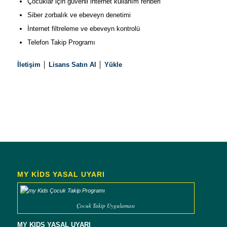
Çocuklar için güvenli internet kullanım rehberi
Siber zorbalık ve ebeveyn denetimi
İnternet filtreleme ve ebeveyn kontrolü
Telefon Takip Programı
İletişim
│
Lisans Satın Al
│
Yükle
MY KİDS YASAL UYARI
Çocuk Takip Uygulaması
MY KIDS YASAL UYARI