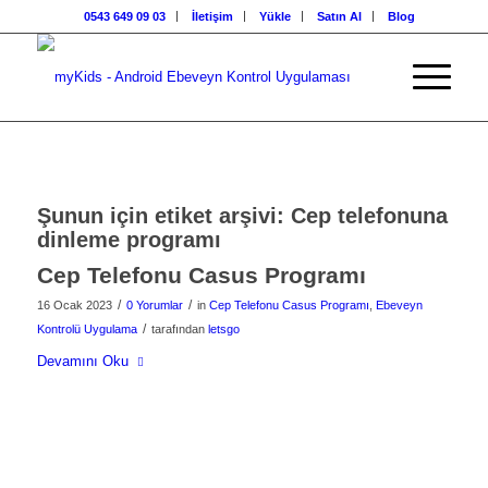
0543 649 09 03
İletişim
Yükle
Satın Al
Blog
Şunun için etiket arşivi:
Cep telefonuna
dinleme programı
Cep Telefonu Casus Programı
/
/
16 Ocak 2023
0 Yorumlar
in
Cep Telefonu Casus Programı
,
Ebeveyn
/
Kontrolü Uygulama
tarafından
letsgo
Devamını Oku