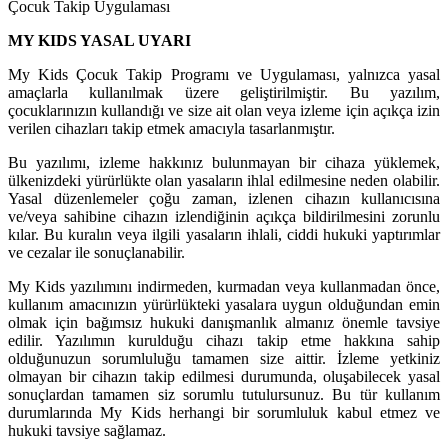
Çocuk Takip Uygulaması
MY KIDS YASAL UYARI
My Kids Çocuk Takip Programı ve Uygulaması, yalnızca yasal
amaçlarla kullanılmak üzere geliştirilmiştir. Bu yazılım,
çocuklarınızın kullandığı ve size ait olan veya izleme için açıkça izin
verilen cihazları takip etmek amacıyla tasarlanmıştır.
Bu yazılımı, izleme hakkınız bulunmayan bir cihaza yüklemek,
ülkenizdeki yürürlükte olan yasaların ihlal edilmesine neden olabilir.
Yasal düzenlemeler çoğu zaman, izlenen cihazın kullanıcısına
ve/veya sahibine cihazın izlendiğinin açıkça bildirilmesini zorunlu
kılar. Bu kuralın veya ilgili yasaların ihlali, ciddi hukuki yaptırımlar
ve cezalar ile sonuçlanabilir.
My Kids yazılımını indirmeden, kurmadan veya kullanmadan önce,
kullanım amacınızın yürürlükteki yasalara uygun olduğundan emin
olmak için bağımsız hukuki danışmanlık almanız önemle tavsiye
edilir. Yazılımın kurulduğu cihazı takip etme hakkına sahip
olduğunuzun sorumluluğu tamamen size aittir. İzleme yetkiniz
olmayan bir cihazın takip edilmesi durumunda, oluşabilecek yasal
sonuçlardan tamamen siz sorumlu tutulursunuz. Bu tür kullanım
durumlarında My Kids herhangi bir sorumluluk kabul etmez ve
hukuki tavsiye sağlamaz.