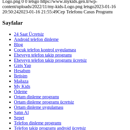
Logo.png
0
0
letsgo
https://www.mykids.gen.tr/wp-
content/uploads/2022/11/my-kids-Logo.png
letsgo
2023-01-16
20:50:24
2023-01-16 21:55:49
Cep Telefonu Casus Programı
Sayfalar
24 Saat Ücretsiz
Android telefon dinleme
Blog
Çocuk telefon kontrol uygulaması
Ebeveyn telefon takip programı
Ebeveyn telefon takip programı ücretsiz
Giriş Yap
Hesabım
İletişim
Mağaza
My Kids
Ödeme
Ortam dinleme programı
Ortam dinleme programı ücretsiz
Ortam dinleme uygulaması
Satın Al
Sepet
Telefon dinleme programı
Telefon takip programı android ücretsiz