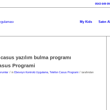
0543 649 09
My Kids
Satın A
:
casus yazılım bulma programı
asus Programi
/
/
orumlar
in
Ebeveyn Kontrolü Uygulama
,
Telefon Casus Programi
tarafından