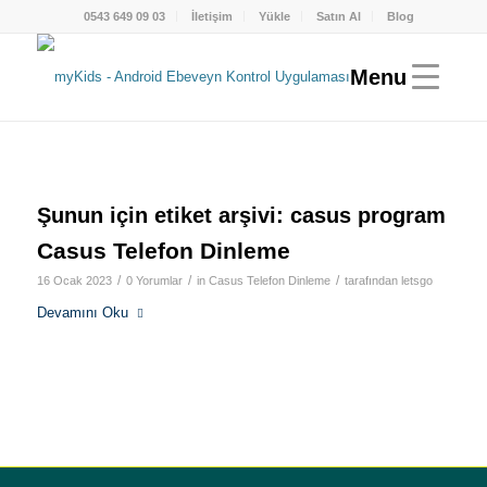
0543 649 09 03
İletişim
Yükle
Satın Al
Blog
Şunun için etiket arşivi:
casus program
Casus Telefon Dinleme
/
/
/
16 Ocak 2023
0 Yorumlar
in
Casus Telefon Dinleme
tarafından
letsgo
Devamını Oku