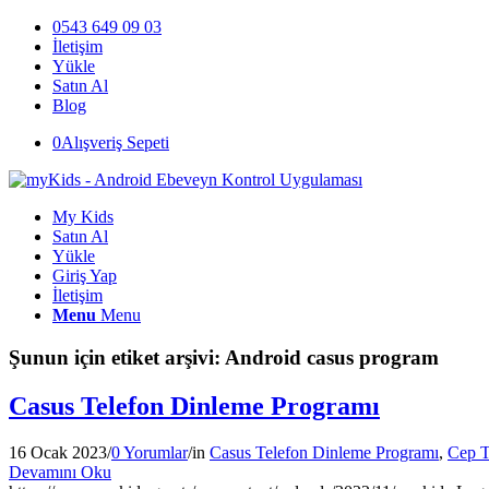
0543 649 09 03
İletişim
Yükle
Satın Al
Blog
0
Alışveriş Sepeti
My Kids
Satın Al
Yükle
Giriş Yap
İletişim
Menu
Menu
Şunun için etiket arşivi:
Android casus program
Casus Telefon Dinleme Programı
16 Ocak 2023
/
0 Yorumlar
/
in
Casus Telefon Dinleme Programı
,
Cep T
Devamını Oku