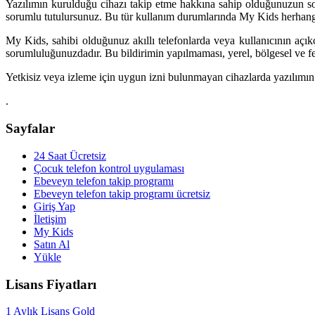
Yazılımın kurulduğu cihazı takip etme hakkına sahip olduğunuzun so
sorumlu tutulursunuz. Bu tür kullanım durumlarında My Kids herhang
My Kids, sahibi olduğunuz akıllı telefonlarda veya kullanıcının açıkça
sorumluluğunuzdadır. Bu bildirimin yapılmaması, yerel, bölgesel ve fede
Yetkisiz veya izleme için uygun izni bulunmayan cihazlarda yazılımın
.
Sayfalar
24 Saat Ücretsiz
Çocuk telefon kontrol uygulaması
Ebeveyn telefon takip programı
Ebeveyn telefon takip programı ücretsiz
Giriş Yap
İletişim
My Kids
Satın Al
Yükle
Lisans Fiyatları
1 Aylık Lisans Gold