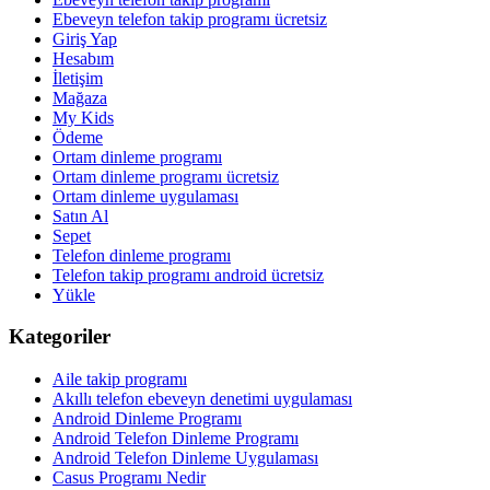
Ebeveyn telefon takip programı ücretsiz
Giriş Yap
Hesabım
İletişim
Mağaza
My Kids
Ödeme
Ortam dinleme programı
Ortam dinleme programı ücretsiz
Ortam dinleme uygulaması
Satın Al
Sepet
Telefon dinleme programı
Telefon takip programı android ücretsiz
Yükle
Kategoriler
Aile takip programı
Akıllı telefon ebeveyn denetimi uygulaması
Android Dinleme Programı
Android Telefon Dinleme Programı
Android Telefon Dinleme Uygulaması
Casus Programı Nedir