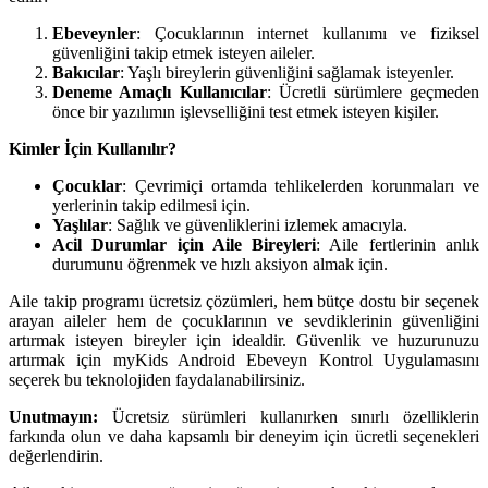
Ebeveynler
: Çocuklarının internet kullanımı ve fiziksel
güvenliğini takip etmek isteyen aileler.
Bakıcılar
: Yaşlı bireylerin güvenliğini sağlamak isteyenler.
Deneme Amaçlı Kullanıcılar
: Ücretli sürümlere geçmeden
önce bir yazılımın işlevselliğini test etmek isteyen kişiler.
Kimler İçin Kullanılır?
Çocuklar
: Çevrimiçi ortamda tehlikelerden korunmaları ve
yerlerinin takip edilmesi için.
Yaşlılar
: Sağlık ve güvenliklerini izlemek amacıyla.
Acil Durumlar için Aile Bireyleri
: Aile fertlerinin anlık
durumunu öğrenmek ve hızlı aksiyon almak için.
Aile takip programı ücretsiz çözümleri, hem bütçe dostu bir seçenek
arayan aileler hem de çocuklarının ve sevdiklerinin güvenliğini
artırmak isteyen bireyler için idealdir. Güvenlik ve huzurunuzu
artırmak için myKids Android Ebeveyn Kontrol Uygulamasını
seçerek bu teknolojiden faydalanabilirsiniz.
Unutmayın:
Ücretsiz sürümleri kullanırken sınırlı özelliklerin
farkında olun ve daha kapsamlı bir deneyim için ücretli seçenekleri
değerlendirin.