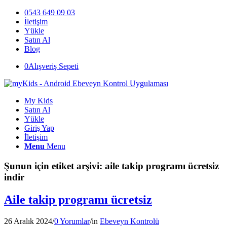
0543 649 09 03
İletişim
Yükle
Satın Al
Blog
0
Alışveriş Sepeti
My Kids
Satın Al
Yükle
Giriş Yap
İletişim
Menu
Menu
Şunun için etiket arşivi:
aile takip programı ücretsiz
indir
Aile takip programı ücretsiz
26 Aralık 2024
/
0 Yorumlar
/
in
Ebeveyn Kontrolü