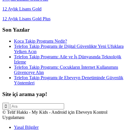
12 Aylık Lisans Gold
12 Aylık Lisans Gold Plus
Son Yazılar
Koca Takip Programı Nedir?
Telefon Takip Programı ile Dijital Güvenlikte Yeni Ufuklara
Yelken Açın
Telefon Takip Programı: Aile ve İş Dünyasında Teknolojik
İzleme
Telefon Takip Programı: Çocukların İnternet Kullanımını
Güvenceye Alın
Telefon Takip Programı ile Ebeveyn Denetiminde Güvenlik
Yöntemleri
Site içi arama yap!
© Telif Hakkı - My Kids - Android için Ebeveyn Kontrol
Uygulaması
Yasal Bilgiler