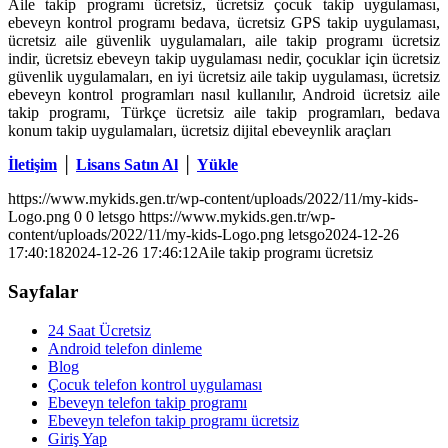
Aile takip programı ücretsiz, ücretsiz çocuk takip uygulaması,
ebeveyn kontrol programı bedava, ücretsiz GPS takip uygulaması,
ücretsiz aile güvenlik uygulamaları, aile takip programı ücretsiz
indir, ücretsiz ebeveyn takip uygulaması nedir, çocuklar için ücretsiz
güvenlik uygulamaları, en iyi ücretsiz aile takip uygulaması, ücretsiz
ebeveyn kontrol programları nasıl kullanılır, Android ücretsiz aile
takip programı, Türkçe ücretsiz aile takip programları, bedava
konum takip uygulamaları, ücretsiz dijital ebeveynlik araçları
İletişim
│
Lisans Satın Al
│
Yükle
https://www.mykids.gen.tr/wp-content/uploads/2022/11/my-kids-
Logo.png
0
0
letsgo
https://www.mykids.gen.tr/wp-
content/uploads/2022/11/my-kids-Logo.png
letsgo
2024-12-26
17:40:18
2024-12-26 17:46:12
Aile takip programı ücretsiz
Sayfalar
24 Saat Ücretsiz
Android telefon dinleme
Blog
Çocuk telefon kontrol uygulaması
Ebeveyn telefon takip programı
Ebeveyn telefon takip programı ücretsiz
Giriş Yap