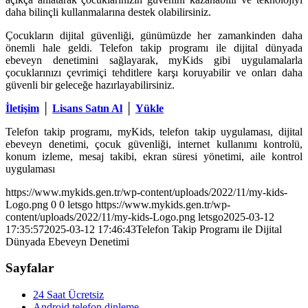
daha bilinçli kullanmalarına destek olabilirsiniz.
Çocukların dijital güvenliği, günümüzde her zamankinden daha
önemli hale geldi. Telefon takip programı ile dijital dünyada
ebeveyn denetimini sağlayarak, myKids gibi uygulamalarla
çocuklarınızı çevrimiçi tehditlere karşı koruyabilir ve onları daha
güvenli bir geleceğe hazırlayabilirsiniz.
İletişim
│
Lisans Satın Al
│
Yükle
Telefon takip programı, myKids, telefon takip uygulaması, dijital
ebeveyn denetimi, çocuk güvenliği, internet kullanımı kontrolü,
konum izleme, mesaj takibi, ekran süresi yönetimi, aile kontrol
uygulaması
https://www.mykids.gen.tr/wp-content/uploads/2022/11/my-kids-
Logo.png
0
0
letsgo
https://www.mykids.gen.tr/wp-
content/uploads/2022/11/my-kids-Logo.png
letsgo
2025-03-12
17:35:57
2025-03-12 17:46:43
Telefon Takip Programı ile Dijital
Dünyada Ebeveyn Denetimi
Sayfalar
24 Saat Ücretsiz
Android telefon dinleme