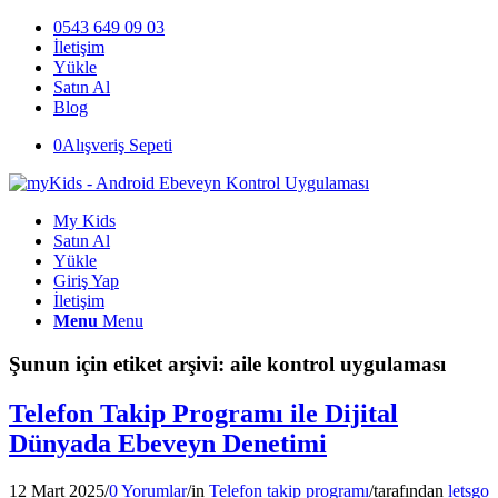
0543 649 09 03
İletişim
Yükle
Satın Al
Blog
0
Alışveriş Sepeti
My Kids
Satın Al
Yükle
Giriş Yap
İletişim
Menu
Menu
Şunun için etiket arşivi:
aile kontrol uygulaması
Telefon Takip Programı ile Dijital
Dünyada Ebeveyn Denetimi
12 Mart 2025
/
0 Yorumlar
/
in
Telefon takip programı
/
tarafından
letsgo