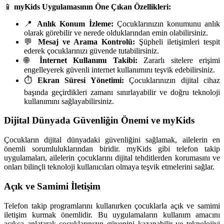
📱
myKids Uygulamasının Öne Çıkan Özellikleri:
📍
Anlık Konum İzleme:
Çocuklarınızın konumunu anlık
olarak görebilir ve nerede olduklarından emin olabilirsiniz.
💬
Mesaj ve Arama Kontrolü:
Şüpheli iletişimleri tespit
ederek çocuklarınızı güvende tutabilirsiniz.
🌐
İnternet Kullanımı Takibi:
Zararlı sitelere erişimi
engelleyerek güvenli internet kullanımını teşvik edebilirsiniz.
⏱️
Ekran Süresi Yönetimi:
Çocuklarınızın dijital cihaz
başında geçirdikleri zamanı sınırlayabilir ve doğru teknoloji
kullanımını sağlayabilirsiniz.
Dijital Dünyada Güvenliğin Önemi ve myKids
Çocukların dijital dünyadaki güvenliğini sağlamak, ailelerin en
önemli sorumluluklarından biridir. myKids gibi telefon takip
uygulamaları, ailelerin çocuklarını dijital tehditlerden korumasını ve
onları bilinçli teknoloji kullanıcıları olmaya teşvik etmelerini sağlar.
Açık ve Samimi İletişim
Telefon takip programlarını kullanırken çocuklarla açık ve samimi
iletişim kurmak önemlidir. Bu uygulamaların kullanım amacını
açıkça anlatarak çocuklarınızın güvenini kazanabilir ve teknolojiyi