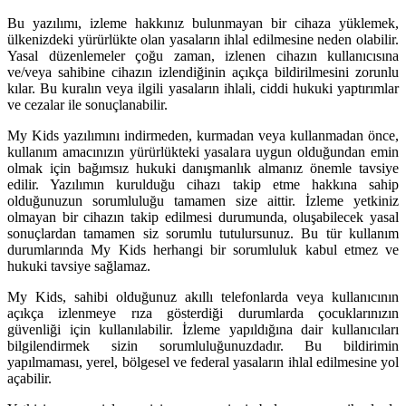
Bu yazılımı, izleme hakkınız bulunmayan bir cihaza yüklemek,
ülkenizdeki yürürlükte olan yasaların ihlal edilmesine neden olabilir.
Yasal düzenlemeler çoğu zaman, izlenen cihazın kullanıcısına
ve/veya sahibine cihazın izlendiğinin açıkça bildirilmesini zorunlu
kılar. Bu kuralın veya ilgili yasaların ihlali, ciddi hukuki yaptırımlar
ve cezalar ile sonuçlanabilir.
My Kids yazılımını indirmeden, kurmadan veya kullanmadan önce,
kullanım amacınızın yürürlükteki yasalara uygun olduğundan emin
olmak için bağımsız hukuki danışmanlık almanız önemle tavsiye
edilir. Yazılımın kurulduğu cihazı takip etme hakkına sahip
olduğunuzun sorumluluğu tamamen size aittir. İzleme yetkiniz
olmayan bir cihazın takip edilmesi durumunda, oluşabilecek yasal
sonuçlardan tamamen siz sorumlu tutulursunuz. Bu tür kullanım
durumlarında My Kids herhangi bir sorumluluk kabul etmez ve
hukuki tavsiye sağlamaz.
My Kids, sahibi olduğunuz akıllı telefonlarda veya kullanıcının
açıkça izlenmeye rıza gösterdiği durumlarda çocuklarınızın
güvenliği için kullanılabilir. İzleme yapıldığına dair kullanıcıları
bilgilendirmek sizin sorumluluğunuzdadır. Bu bildirimin
yapılmaması, yerel, bölgesel ve federal yasaların ihlal edilmesine yol
açabilir.