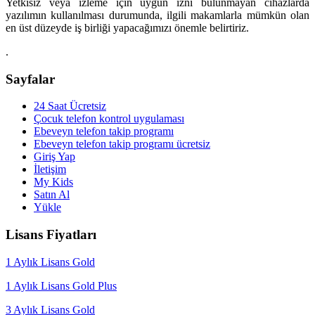
Yetkisiz veya izleme için uygun izni bulunmayan cihazlarda
yazılımın kullanılması durumunda, ilgili makamlarla mümkün olan
en üst düzeyde iş birliği yapacağımızı önemle belirtiriz.
.
Sayfalar
24 Saat Ücretsiz
Çocuk telefon kontrol uygulaması
Ebeveyn telefon takip programı
Ebeveyn telefon takip programı ücretsiz
Giriş Yap
İletişim
My Kids
Satın Al
Yükle
Lisans Fiyatları
1 Aylık Lisans Gold
1 Aylık Lisans Gold Plus
3 Aylık Lisans Gold