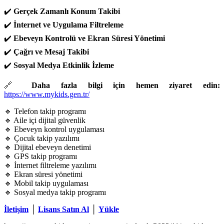
✔️
Gerçek Zamanlı Konum Takibi
✔️
İnternet ve Uygulama Filtreleme
✔️
Ebeveyn Kontrolü ve Ekran Süresi Yönetimi
✔️
Çağrı ve Mesaj Takibi
✔️
Sosyal Medya Etkinlik İzleme
🔗
Daha fazla bilgi için hemen ziyaret edin:
https://www.mykids.gen.tr/
🔹 Telefon takip programı
🔹 Aile içi dijital güvenlik
🔹 Ebeveyn kontrol uygulaması
🔹 Çocuk takip yazılımı
🔹 Dijital ebeveyn denetimi
🔹 GPS takip programı
🔹 İnternet filtreleme yazılımı
🔹 Ekran süresi yönetimi
🔹 Mobil takip uygulaması
🔹 Sosyal medya takip programı
İletişim
│
Lisans Satın Al
│
Yükle