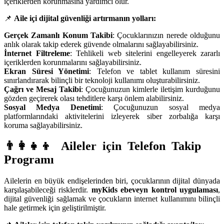
içeriklerden korunmasına yardımcı olur.
📌
Aile içi dijital güvenliği artırmanın yolları:
Gerçek Zamanlı Konum Takibi
: Çocuklarınızın nerede olduğunu
anlık olarak takip ederek güvende olmalarını sağlayabilirsiniz.
İnternet Filtreleme
: Tehlikeli web sitelerini engelleyerek zararlı
içeriklerden korunmalarını sağlayabilirsiniz.
Ekran Süresi Yönetimi
: Telefon ve tablet kullanım süresini
sınırlandırarak bilinçli bir teknoloji kullanımı oluşturabilirsiniz.
Çağrı ve Mesaj Takibi
: Çocuğunuzun kimlerle iletişim kurduğunu
gözden geçirerek olası tehditlere karşı önlem alabilirsiniz.
Sosyal Medya Denetimi
: Çocuğunuzun sosyal medya
platformlarındaki aktivitelerini izleyerek siber zorbalığa karşı
koruma sağlayabilirsiniz.
👨‍👩‍👧‍👦 Aileler için Telefon Takip
Programı
Ailelerin en büyük endişelerinden biri, çocuklarının dijital dünyada
karşılaşabileceği risklerdir.
myKids ebeveyn kontrol uygulaması
,
dijital güvenliği sağlamak ve çocukların internet kullanımını bilinçli
hale getirmek için geliştirilmiştir.