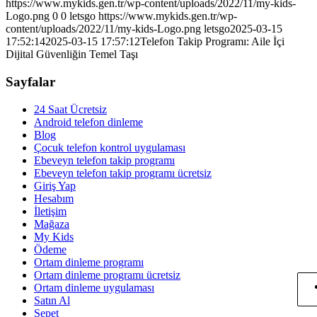
https://www.mykids.gen.tr/wp-content/uploads/2022/11/my-kids-
Logo.png
0
0
letsgo
https://www.mykids.gen.tr/wp-
content/uploads/2022/11/my-kids-Logo.png
letsgo
2025-03-15
17:52:14
2025-03-15 17:57:12
Telefon Takip Programı: Aile İçi
Dijital Güvenliğin Temel Taşı
Sayfalar
24 Saat Ücretsiz
Android telefon dinleme
Blog
Çocuk telefon kontrol uygulaması
Ebeveyn telefon takip programı
Ebeveyn telefon takip programı ücretsiz
Giriş Yap
Hesabım
İletişim
Mağaza
My Kids
Ödeme
Ortam dinleme programı
Ortam dinleme programı ücretsiz
Ortam dinleme uygulaması
Satın Al
Sepet