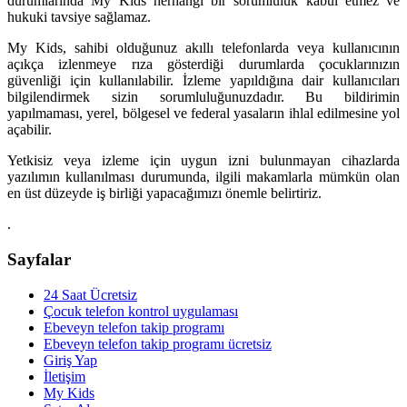
durumlarında My Kids herhangi bir sorumluluk kabul etmez ve
hukuki tavsiye sağlamaz.
My Kids, sahibi olduğunuz akıllı telefonlarda veya kullanıcının
açıkça izlenmeye rıza gösterdiği durumlarda çocuklarınızın
güvenliği için kullanılabilir. İzleme yapıldığına dair kullanıcıları
bilgilendirmek sizin sorumluluğunuzdadır. Bu bildirimin
yapılmaması, yerel, bölgesel ve federal yasaların ihlal edilmesine yol
açabilir.
Yetkisiz veya izleme için uygun izni bulunmayan cihazlarda
yazılımın kullanılması durumunda, ilgili makamlarla mümkün olan
en üst düzeyde iş birliği yapacağımızı önemle belirtiriz.
.
Sayfalar
24 Saat Ücretsiz
Çocuk telefon kontrol uygulaması
Ebeveyn telefon takip programı
Ebeveyn telefon takip programı ücretsiz
Giriş Yap
İletişim
My Kids