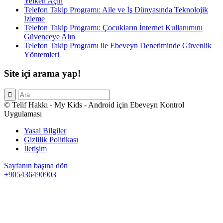
Yelken Açın
Telefon Takip Programı: Aile ve İş Dünyasında Teknolojik
İzleme
Telefon Takip Programı: Çocukların İnternet Kullanımını
Güvenceye Alın
Telefon Takip Programı ile Ebeveyn Denetiminde Güvenlik
Yöntemleri
Site içi arama yap!
© Telif Hakkı - My Kids - Android için Ebeveyn Kontrol
Uygulaması
Yasal Bilgiler
Gizlilik Politikası
İletişim
Sayfanın başına dön
+905436490903