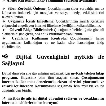
📌
Aileler için telefon takip yazılımının sağladığı avantajlar:
🔹
Siber Zorbalık Önleme
: Çocuklarınızın siber zorbalığa maruz
kalmasını önlemek için mesajları ve sosyal medya etkileşimlerini
izleyebilirsiniz.
🔹
Uygunsuz İçerik Engelleme
: Çocuklarınızın zararlı içeriklere
erişmesini engelleyen internet filtreleme özelliğini kullanabilirsiniz.
🔹
Güvenli Bölge Bildirimleri
: Çocuğunuz belirlediğiniz güvenli
alanların dışına çıktığında anlık bildirimler alabilirsiniz.
🔹
Uygulama Kullanımı Kontrolü
: Çocuklarınızın hangi
uygulamaları kullandığını ve ne kadar süre harcadığını takip
edebilirsiniz.
📢 Dijital Güvenliğinizi myKids ile
Sağlayın!
Dijital dünyada aile güvenliğini sağlamak için
myKids telefon takip
programı
, ihtiyacınız olan tüm araçları sunar.
Çocuğunuzun
internet kullanımını denetlemek, ekran süresini yönetmek ve
zararlı içeriklerden korunmasını sağlamak için
myKids en iyi
çözümlerden biridir.
📌
myKids ile aile içi dijital güvenliği sağlayın ve çocuklarınızı
internetin tehlikelerinden koruyun!