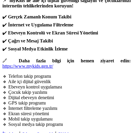
📌
myKids ile aile içi dijital güvenliği sağlayın ve çocuklarınızı
internetin tehlikelerinden koruyun!
✔️
Gerçek Zamanlı Konum Takibi
✔️
İnternet ve Uygulama Filtreleme
✔️
Ebeveyn Kontrolü ve Ekran Süresi Yönetimi
✔️
Çağrı ve Mesaj Takibi
✔️
Sosyal Medya Etkinlik İzleme
🔗
Daha fazla bilgi için hemen ziyaret edin:
https://www.mykids.gen.tr/
🔹 Telefon takip programı
🔹 Aile içi dijital güvenlik
🔹 Ebeveyn kontrol uygulaması
🔹 Çocuk takip yazılımı
🔹 Dijital ebeveyn denetimi
🔹 GPS takip programı
🔹 İnternet filtreleme yazılımı
🔹 Ekran süresi yönetimi
🔹 Mobil takip uygulaması
🔹 Sosyal medya takip programı