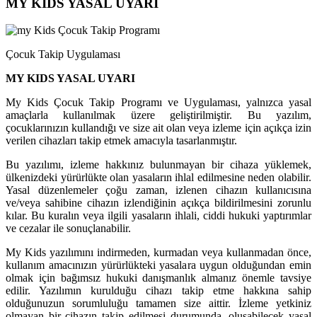
MY KİDS YASAL UYARI
Çocuk Takip Uygulaması
MY KIDS YASAL UYARI
My Kids Çocuk Takip Programı ve Uygulaması, yalnızca yasal
amaçlarla kullanılmak üzere geliştirilmiştir. Bu yazılım,
çocuklarınızın kullandığı ve size ait olan veya izleme için açıkça izin
verilen cihazları takip etmek amacıyla tasarlanmıştır.
Bu yazılımı, izleme hakkınız bulunmayan bir cihaza yüklemek,
ülkenizdeki yürürlükte olan yasaların ihlal edilmesine neden olabilir.
Yasal düzenlemeler çoğu zaman, izlenen cihazın kullanıcısına
ve/veya sahibine cihazın izlendiğinin açıkça bildirilmesini zorunlu
kılar. Bu kuralın veya ilgili yasaların ihlali, ciddi hukuki yaptırımlar
ve cezalar ile sonuçlanabilir.
My Kids yazılımını indirmeden, kurmadan veya kullanmadan önce,
kullanım amacınızın yürürlükteki yasalara uygun olduğundan emin
olmak için bağımsız hukuki danışmanlık almanız önemle tavsiye
edilir. Yazılımın kurulduğu cihazı takip etme hakkına sahip
olduğunuzun sorumluluğu tamamen size aittir. İzleme yetkiniz
olmayan bir cihazın takip edilmesi durumunda, oluşabilecek yasal