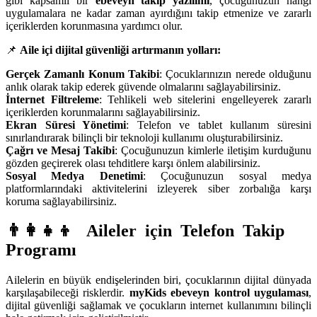
gibi kapsamlı bir
ebeveyn takip yazılımı
, çocuğunuzun hangi
uygulamalara ne kadar zaman ayırdığını takip etmenize ve zararlı
içeriklerden korunmasına yardımcı olur.
📌
Aile içi dijital güvenliği artırmanın yolları:
Gerçek Zamanlı Konum Takibi
: Çocuklarınızın nerede olduğunu
anlık olarak takip ederek güvende olmalarını sağlayabilirsiniz.
İnternet Filtreleme
: Tehlikeli web sitelerini engelleyerek zararlı
içeriklerden korunmalarını sağlayabilirsiniz.
Ekran Süresi Yönetimi
: Telefon ve tablet kullanım süresini
sınırlandırarak bilinçli bir teknoloji kullanımı oluşturabilirsiniz.
Çağrı ve Mesaj Takibi
: Çocuğunuzun kimlerle iletişim kurduğunu
gözden geçirerek olası tehditlere karşı önlem alabilirsiniz.
Sosyal Medya Denetimi
: Çocuğunuzun sosyal medya
platformlarındaki aktivitelerini izleyerek siber zorbalığa karşı
koruma sağlayabilirsiniz.
👨‍👩‍👧‍👦 Aileler için Telefon Takip
Programı
Ailelerin en büyük endişelerinden biri, çocuklarının dijital dünyada
karşılaşabileceği risklerdir.
myKids ebeveyn kontrol uygulaması
,
dijital güvenliği sağlamak ve çocukların internet kullanımını bilinçli