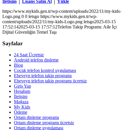
İletişim
│
Lisans Satın Al
│
Yükle
https://www.mykids.gen.tr/wp-content/uploads/2022/11/my-kids-
Logo.png
0
0
letsgo
https://www.mykids.gen.tr/wp-
content/uploads/2022/11/my-kids-Logo.png
letsgo
2025-03-15
17:52:14
2025-03-15 17:57:12
Telefon Takip Programı: Aile İçi
Dijital Güvenliğin Temel Taşı
Sayfalar
24 Saat Ücretsiz
Android telefon dinleme
Blog
Çocuk telefon kontrol uygulaması
Ebeveyn telefon takip programı
Ebeveyn telefon takip programı ücretsiz
Giriş Yap
Hesabım
İletişim
Mağaza
My Kids
Ödeme
Ortam dinleme programı
Ortam dinleme programı ücretsiz
Ortam dinleme uygulaması