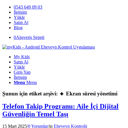
0543 649 09 03
İletişim
Yükle
Satın Al
Blog
0
Alışveriş Sepeti
My Kids
Satın Al
Yükle
Giriş Yap
İletişim
Menu
Menu
Şunun için etiket arşivi:
🔹 Ekran süresi yönetimi
Telefon Takip Programı: Aile İçi Dijital
Güvenliğin Temel Taşı
15 Mart 2025
/
0 Yorumlar
/
in
Ebeveyn Kontrolü