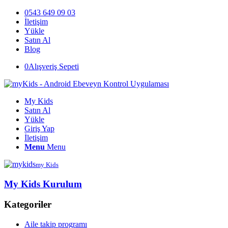
0543 649 09 03
İletişim
Yükle
Satın Al
Blog
0
Alışveriş Sepeti
My Kids
Satın Al
Yükle
Giriş Yap
İletişim
Menu
Menu
my Kids
My Kids Kurulum
Kategoriler
Aile takip programı