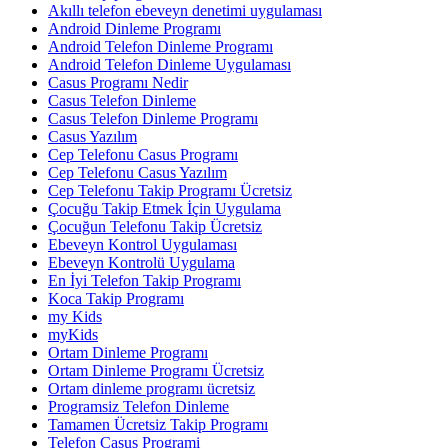
Akıllı telefon ebeveyn denetimi uygulaması
Android Dinleme Programı
Android Telefon Dinleme Programı
Android Telefon Dinleme Uygulaması
Casus Programı Nedir
Casus Telefon Dinleme
Casus Telefon Dinleme Programı
Casus Yazılım
Cep Telefonu Casus Programı
Cep Telefonu Casus Yazılım
Cep Telefonu Takip Programı Ücretsiz
Çocuğu Takip Etmek İçin Uygulama
Çocuğun Telefonu Takip Ücretsiz
Ebeveyn Kontrol Uygulaması
Ebeveyn Kontrolü Uygulama
En İyi Telefon Takip Programı
Koca Takip Programı
my Kids
myKids
Ortam Dinleme Programı
Ortam Dinleme Programı Ücretsiz
Ortam dinleme programı ücretsiz
Programsiz Telefon Dinleme
Tamamen Ücretsiz Takip Programı
Telefon Casus Programi