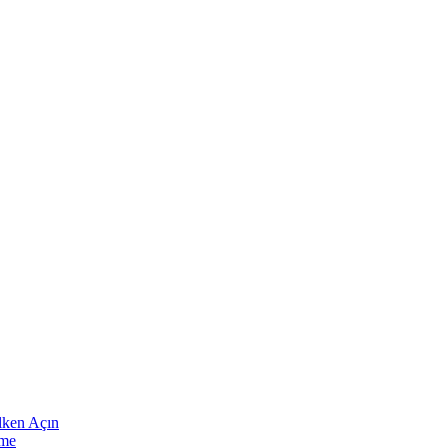
elken Açın
eme