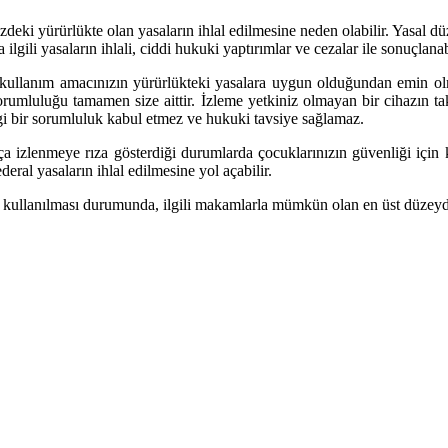
eki yürürlükte olan yasaların ihlal edilmesine neden olabilir. Yasal d
ilgili yasaların ihlali, ciddi hukuki yaptırımlar ve cezalar ile sonuçlanab
ullanım amacınızın yürürlükteki yasalara uygun olduğundan emin olma
rumluluğu tamamen size aittir. İzleme yetkiniz olmayan bir cihazın t
i bir sorumluluk kabul etmez ve hukuki tavsiye sağlamaz.
 izlenmeye rıza gösterdiği durumlarda çocuklarınızın güvenliği için kul
ral yasaların ihlal edilmesine yol açabilir.
 kullanılması durumunda, ilgili makamlarla mümkün olan en üst düzeyde i