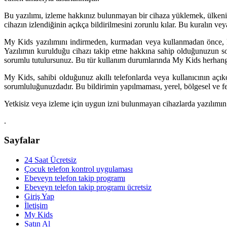
Bu yazılımı, izleme hakkınız bulunmayan bir cihaza yüklemek, ülkenizd
cihazın izlendiğinin açıkça bildirilmesini zorunlu kılar. Bu kuralın veya 
My Kids yazılımını indirmeden, kurmadan veya kullanmadan önce, k
Yazılımın kurulduğu cihazı takip etme hakkına sahip olduğunuzun so
sorumlu tutulursunuz. Bu tür kullanım durumlarında My Kids herhang
My Kids, sahibi olduğunuz akıllı telefonlarda veya kullanıcının açıkça
sorumluluğunuzdadır. Bu bildirimin yapılmaması, yerel, bölgesel ve fede
Yetkisiz veya izleme için uygun izni bulunmayan cihazlarda yazılımın
.
Sayfalar
24 Saat Ücretsiz
Çocuk telefon kontrol uygulaması
Ebeveyn telefon takip programı
Ebeveyn telefon takip programı ücretsiz
Giriş Yap
İletişim
My Kids
Satın Al